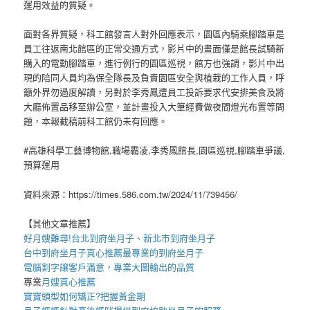
運用效益的質疑。
面對各界質疑，科工館發言人對外回應表示，園區內騎乘腳踏車是
員工往返南北館區的正常交通方式，影片中的畫面僅是館長試騎新
購入的電動腳踏車，進行例行的園區巡視，館方也強調，影片中出
現的陪同人員均為保全隊長及負責園區安全與植栽的工作人員，呼
籲外界勿過度解讀，另對於李秀鳳遭員工投訴要求代安排美食及將
大廳佈置品移至辦公室，並計畫投入大筆經費做夜間燈光布置等問
題，本報截稿前科工館仍未有回應。
#高雄科學工藝博物館,職場霸凌,李秀鳳館長,園區巡視,腳踏車爭議,
預算運用
資料來源：https://times.586.com.tw/2024/11/739456/
【其他文章推薦】
好月嫂難尋!
台北到府坐月子
、
新北市到府坐月子
台中到府坐月子
真心推薦最專業的
到府坐月子
電腦割字
讓客戶滿意，專業
大圖輸出
的品質
專業
月嫂
真心推薦
寶寶
頭型
如何矯正?把握黃金期