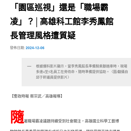
「園區巡視」還是「職場霸
凌」？│高雄科工館李秀鳳館
長管理風格遭質疑
發佈日期:
2024-12-06
根據爆料影片顯示，當李秀鳳館長準備騎乘腳踏車時，現場
多達4至5名員工在旁待命，隨時準備提供協助。〈圖/翻攝自
邱于軒議員提供影片〉
【警政時報 蔡宗武／高雄報導】
隨
著職場霸凌議題持續受到社會關注，高雄國立科學工藝博