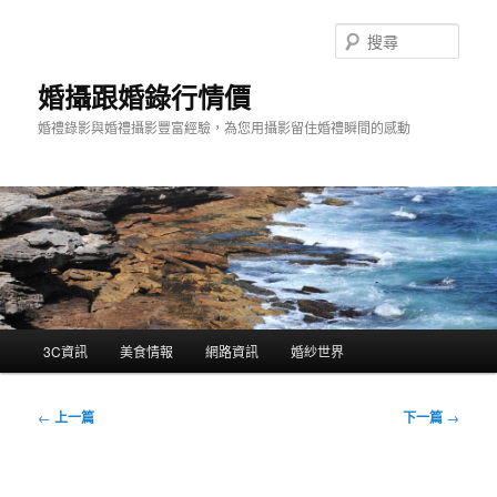
跳
至
搜
主
尋
要
婚攝跟婚錄行情價
內
婚禮錄影與婚禮攝影豐富經驗，為您用攝影留住婚禮瞬間的感動
容
主
3C資訊
美食情報
網路資訊
婚紗世界
要
選
單
文
←
上一篇
下一篇
→
章
導
覽