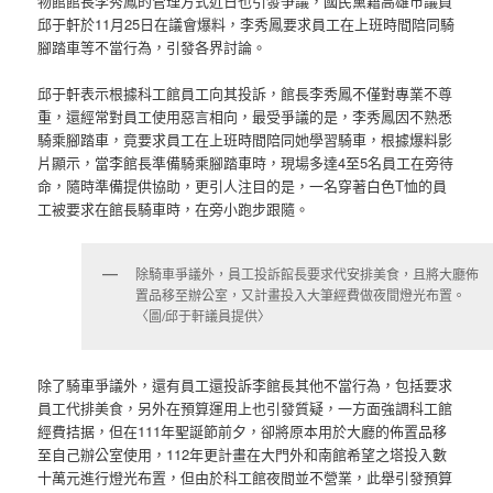
物館館長李秀鳳的管理方式近日也引發爭議，國民黨籍高雄市議員
邱于軒於11月25日在議會爆料，李秀鳳要求員工在上班時間陪同騎
腳踏車等不當行為，引發各界討論。
邱于軒表示根據科工館員工向其投訴，館長李秀鳳不僅對專業不尊
重，還經常對員工使用惡言相向，最受爭議的是，李秀鳳因不熟悉
騎乘腳踏車，竟要求員工在上班時間陪同她學習騎車，根據爆料影
片顯示，當李館長準備騎乘腳踏車時，現場多達4至5名員工在旁待
命，隨時準備提供協助，更引人注目的是，一名穿著白色T恤的員
工被要求在館長騎車時，在旁小跑步跟隨。
除騎車爭議外，員工投訴館長要求代安排美食，且將大廳佈
置品移至辦公室，又計畫投入大筆經費做夜間燈光布置。
〈圖/邱于軒議員提供〉
除了騎車爭議外，還有員工還投訴李館長其他不當行為，包括要求
員工代排美食，另外在預算運用上也引發質疑，一方面強調科工館
經費拮据，但在111年聖誕節前夕，卻將原本用於大廳的佈置品移
至自己辦公室使用，112年更計畫在大門外和南館希望之塔投入數
十萬元進行燈光布置，但由於科工館夜間並不營業，此舉引發預算