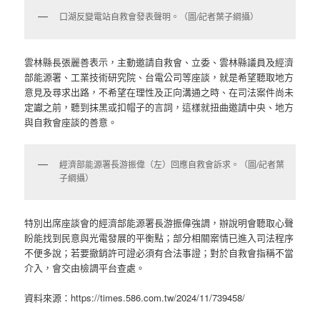
口湖反變電站自救會發表聲明。（圖/記者葉子綱攝）
雲林縣長張麗善表示，主動邀請自救會、立委、雲林縣議員及經濟
部能源署、工業技術研究院、台電公司等座談，就是希望聽取地方
意見及尋求出路，不希望在理性及正向溝通之時、在司法案件尚未
定讞之前，聽到抹黑或扣帽子的言詞，這樣就扭曲邀請中央、地方
與自救會座談的善意。
經濟部能源署長游振偉（左）回應自救會訴求。（圖/記者葉
子綱攝）
特別出席座談會的經濟部能源署長游振偉強調，辦說明會聽取心聲
盼能找到民意與光電發展的平衡點；部分相關案情已進入司法程序
不便多說；若要撤銷許可證必須有合法事證；對於自救會指稱不當
介入，會交由檢調平台查處。
資料來源：https://times.586.com.tw/2024/11/739458/