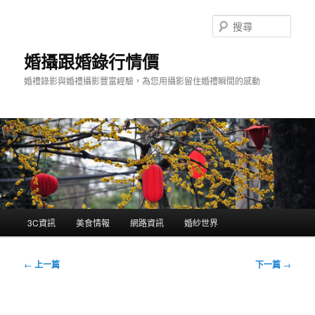
跳
至
搜
主
尋
要
婚攝跟婚錄行情價
內
婚禮錄影與婚禮攝影豐富經驗，為您用攝影留住婚禮瞬間的感動
容
主
3C資訊
美食情報
網路資訊
婚紗世界
要
選
單
文
←
上一篇
下一篇
→
章
導
覽