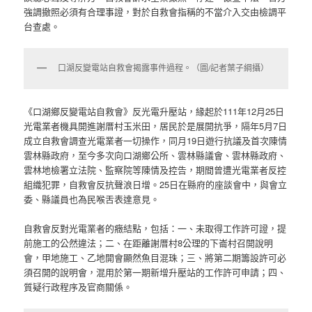
強調撤照必須有合理事證，對於自救會指稱的不當介入交由檢調平
台查處。
口湖反變電站自救會揭露事件過程。（圖/記者葉子綱攝）
《口湖鄉反變電站自救會》反光電升壓站，緣起於111年12月25日
光電業者機具開進謝厝村玉米田，居民於是展開抗爭，隔年5月7日
成立自救會調查光電業者一切操作，同月19日遊行抗議及首次陳情
雲林縣政府，至今多次向口湖鄉公所、雲林縣議會、雲林縣政府、
雲林地檢署立法院、監察院等陳情及控告，期間曾遭光電業者反控
組織犯罪，自救會反抗聲浪日增。25日在縣府的座談會中，與會立
委、縣議員也為民喉舌表達意見。
自救會反對光電業者的癥結點，包括：一、未取得工作許可證，提
前施工的公然違法；二、在距離謝厝村8公理的下崙村召開說明
會，甲地施工、乙地開會顯然魚目混珠；三、將第二期籌設許可必
須召開的說明會，混用於第一期新增升壓站的工作許可申請；四、
質疑行政程序及官商關係。