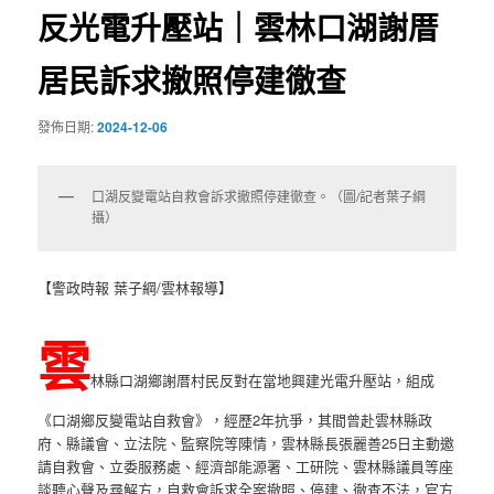
反光電升壓站｜雲林口湖謝厝
居民訴求撤照停建徹查
發佈日期:
2024-12-06
口湖反變電站自救會訴求撤照停建徹查。（圖/記者葉子綱
攝）
【警政時報 葉子綱/雲林報導】
雲
林縣口湖鄉謝厝村民反對在當地興建光電升壓站，組成
《口湖鄉反變電站自救會》，經歷2年抗爭，其間曾赴雲林縣政
府、縣議會、立法院、監察院等陳情，雲林縣長張麗善25日主動邀
請自救會、立委服務處、經濟部能源署、工研院、雲林縣議員等座
談聽心聲及尋解方，自救會訴求全案撤照、停建、徹查不法，官方