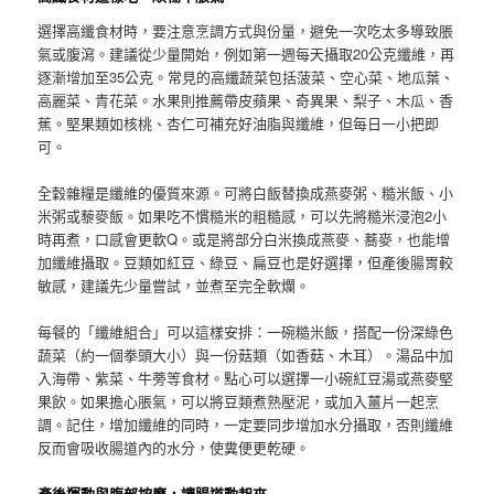
選擇高纖食材時，要注意烹調方式與份量，避免一次吃太多導致脹
氣或腹瀉。建議從少量開始，例如第一週每天攝取20公克纖維，再
逐漸增加至35公克。常見的高纖蔬菜包括菠菜、空心菜、地瓜葉、
高麗菜、青花菜。水果則推薦帶皮蘋果、奇異果、梨子、木瓜、香
蕉。堅果類如核桃、杏仁可補充好油脂與纖維，但每日一小把即
可。
全穀雜糧是纖維的優質來源。可將白飯替換成燕麥粥、糙米飯、小
米粥或藜麥飯。如果吃不慣糙米的粗糙感，可以先將糙米浸泡2小
時再煮，口感會更軟Q。或是將部分白米換成燕麥、蕎麥，也能增
加纖維攝取。豆類如紅豆、綠豆、扁豆也是好選擇，但產後腸胃較
敏感，建議先少量嘗試，並煮至完全軟爛。
每餐的「纖維組合」可以這樣安排：一碗糙米飯，搭配一份深綠色
蔬菜（約一個拳頭大小）與一份菇類（如香菇、木耳）。湯品中加
入海帶、紫菜、牛蒡等食材。點心可以選擇一小碗紅豆湯或燕麥堅
果飲。如果擔心脹氣，可以將豆類煮熟壓泥，或加入薑片一起烹
調。記住，增加纖維的同時，一定要同步增加水分攝取，否則纖維
反而會吸收腸道內的水分，使糞便更乾硬。
產後運動與腹部按摩，讓腸道動起來