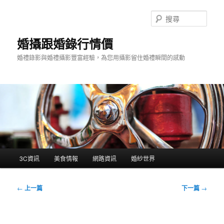
跳
至
搜
主
尋
要
婚攝跟婚錄行情價
內
婚禮錄影與婚禮攝影豐富經驗，為您用攝影留住婚禮瞬間的感動
容
主
3C資訊
美食情報
網路資訊
婚紗世界
要
選
單
文
←
上一篇
下一篇
→
章
導
覽