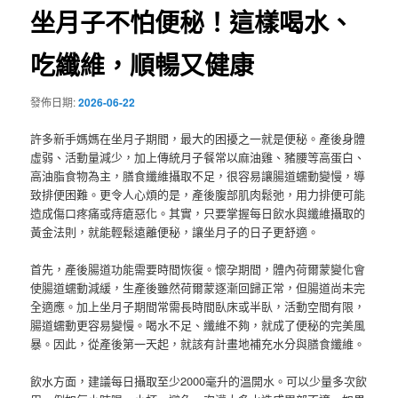
坐月子不怕便秘！這樣喝水、
吃纖維，順暢又健康
發佈日期:
2026-06-22
許多新手媽媽在坐月子期間，最大的困擾之一就是便秘。產後身體
虛弱、活動量減少，加上傳統月子餐常以麻油雞、豬腰等高蛋白、
高油脂食物為主，膳食纖維攝取不足，很容易讓腸道蠕動變慢，導
致排便困難。更令人心煩的是，產後腹部肌肉鬆弛，用力排便可能
造成傷口疼痛或痔瘡惡化。其實，只要掌握每日飲水與纖維攝取的
黃金法則，就能輕鬆遠離便秘，讓坐月子的日子更舒適。
首先，產後腸道功能需要時間恢復。懷孕期間，體內荷爾蒙變化會
使腸道蠕動減緩，生產後雖然荷爾蒙逐漸回歸正常，但腸道尚未完
全適應。加上坐月子期間常需長時間臥床或半臥，活動空間有限，
腸道蠕動更容易變慢。喝水不足、纖維不夠，就成了便秘的完美風
暴。因此，從產後第一天起，就該有計畫地補充水分與膳食纖維。
飲水方面，建議每日攝取至少2000毫升的溫開水。可以少量多次飲