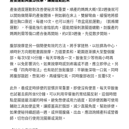
產後適度運動對改善便秘非常重要。順產的媽媽大概1至2週後就可
以開始做簡單的產後體操。例如躺在床上，雙腳彎曲，緩慢地將膝
蓋往胸口靠近，每邊10次。也可以進行「骨盆底肌運動」（凱格爾
運動），不僅能強化會陰肌肉，還能間接刺激腸道蠕動。剖腹產的
媽媽則需等傷口癒合後再開始，約2至3週後，先從散步開始。
腹部按摩是另一個簡便有效的方法。將手掌搓熱，以肚臍為中心，
順時針方向輕輕畫圓按摩，力道要柔和，範圍逐漸擴大至整個腹
部。每次5至10分鐘，每天早晚各一次。飯後至少等待兩小時再
做，以免影響消化。如果按摩時感到疼痛或不適，應立即停止。另
一種「四角呼吸法」也有助於放鬆腹部：平躺後深吸一口氣，同時
將腹部鼓起，憋氣3秒，再緩慢吐氣，同時腹部收回，反覆5次。
此外，養成定時排便的習慣非常重要。即使沒有便意，每天早飯後
也試著去廁所坐5分鐘。可以利用早餐後的胃結腸反射，這個時間
點是腸道最活躍的時候。避免憋便或用力過度，若排便困難可使用
輔助工具如便盆凳，讓膝蓋高於髖部，減少直腸角度，幫助排便。
如果便秘持續超過一週，或伴隨腹痛、出血，應諮詢婦產科或營養
師，切勿自行使用浣腸藥或瀉劑。