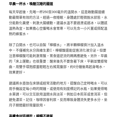
早晨一杯水，喚醒沉睡的腸道
每天早起後，先喝一杯250至300毫升的溫開水，這是啟動腸道蠕
動最簡單有效的方法。經過一夜睡眠，身體處於輕微脫水狀態，水
分能軟化糞便、刺激大腸蠕動。建議水溫不要過燙或過冰，以體感
溫熱為宜。如果擔心空腹喝水會胃寒，可以先含一小片薑或搭配溫
熱的蜂蜜水。
除了白開水，也可以自製「檸檬水」。將半顆檸檬擠汁加入溫水
中，不僅補充水分與維生素C，檸檬酸還能促進消化液分泌。但要
注意檸檬酸可能刺激胃酸，胃食道逆流的媽媽應避免。另外，早晨
的「床上運動」也很重要：醒來後先不要急著下床，平躺並雙膝彎
曲，用雙手環抱膝蓋輕輕左右搖晃腹部，約5分鐘後再起身喝水，
效果更好。
建議將水壺放在床頭或經常活動的地方，提醒自己定時喝水。可以
用手機設定每小時的鬧鐘，或使用有刻度標記的水瓶。如果覺得喝
水單調，可以交互飲用溫開水與淡茶，例如日本煎茶或普洱茶，但
避免濃茶。記住，咖啡因會利尿，反而導致身體流失更多水分，坐
月子期間最好限量飲用。
高纖食材這樣吃，順暢不脹氣