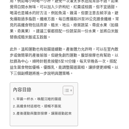
用，例如每小時喝一小杯，避免一次灌太多水造成胃部不適。如果
覺得白開水無味，可以加入少許枸杞、紅棗或桂圓，但不宜過甜。
喝湯也是補水的好方法，例如魚湯、雞湯，但要注意去掉浮油，避
免攝取過多脂肪。纖維方面，每日應攝取25至35公克膳食纖維。常
見的高纖食物包括燕麥、糙米、地瓜、綠葉蔬菜、帶皮水果（如蘋
果、奇異果）。建議三餐都搭配一份蔬菜與一份水果，並將白米飯
替換成糙米飯或五穀飯。
此外，溫和運動也有助腸道蠕動。產後體力允許時，可以在室內散
步或做簡單的產後瑜珈，但避免劇烈運動。腹部按摩也有幫助，以
肚臍為中心，順時針輕柔按壓5至10分鐘，每天早晚各一次。搭配
益生菌食物如優格、優酪乳，能調整腸道菌相，讓排便更順暢。以
下三個副標題將進一步說明具體策略。
內容目錄
早晨一杯水，喚醒沉睡的腸道
高纖食材這樣吃，順暢不脹氣
產後運動與腹部按摩，讓腸道動起來