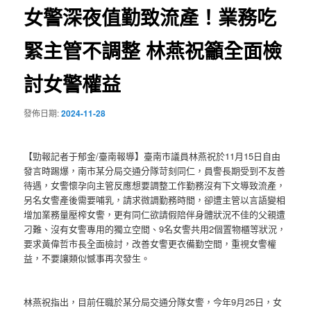
女警深夜值勤致流產！業務吃
緊主管不調整 林燕祝籲全面檢
討女警權益
發佈日期:
2024-11-28
【勁報記者于郁金/臺南報導】臺南市議員林燕祝於11月15日自由
發言時踢爆，南市某分局交通分隊苛刻同仁，員警長期受到不友善
待遇，女警懷孕向主管反應想要調整工作勤務沒有下文導致流產，
另名女警產後需要哺乳，請求微調勤務時間，卻遭主管以言語變相
增加業務量壓榨女警，更有同仁欲請假陪伴身體狀況不佳的父親遭
刁難、沒有女警專用的獨立空間、9名女警共用2個置物櫃等狀況，
要求黃偉哲市長全面檢討，改善女警更衣備勤空間，重視女警權
益，不要讓類似憾事再次發生。
林燕祝指出，目前任職於某分局交通分隊女警，今年9月25日，女