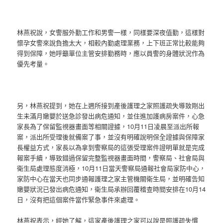
林燕祝說，女警服外勤工作和男警一樣，同樣要深夜值勤，這樣對
懷孕女警來說負擔太大，相較內勤處理業務，上下班正常比較能夠
得到保障，她呼籲單位主管安排勤務時，應以員警的身體狀況作為
優先考量。
另，林燕祝提到，她在上週所接到產後護理之家照護疏失導致剛出
生未滿月嫩嬰於送急診發出病危通知，並住進加護病房案件，心急
家長為了保留監視器畫面等相關證據，10月11日凌晨至派出所報
案，派出所受理後就備案了事，並沒有明確說明保全證據與保障家
長權益方式，家長以為拿到警察局的這張受理案件證明單就是完成
報案手續，導致錯過保留完整監視器畫面時間，警察局、社會局與
衛生局處理態度消極，10月11日當天警察局通報社會局家防中心，
家防中心在當天也同步通報護理之家主管機關衛生局，並明確告知
嫩嬰狀況已發出病危通知，衛生局承辦回覆稽查時間安排在10月14
日，沒有把這個案件當作緊急事件來處理。
林燕祝表示，經她了解，這家產後護理之家可以說是照護疏失慣