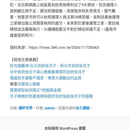
犯，在社群網路上就能看到民眾檢舉列出了9大罪狀，包含護理人
員照顧比例不足、嬰兒照護粗糙、清潔程序缺失等情況，罄竹難
書，她要求市府可以依照護理人員法第29條罰緩，並對該產後護理
之家做出廢止其開業執照的處分，未來對於產後護理之家，要加強
稽核並且嚴格執行，以彌補鬆散法令對於婦幼保護不足。(臺南市
議會提供照片)
資料來源：https://times.586.com.tw/2024/11/735043/
【其他文章推薦】
好月嫂難尋!
台北到府坐月子
、
新北市到府坐月子
台中到府坐月子
真心推薦最專業的
到府坐月子
電腦割字
讓客戶滿意，專業
大圖輸出
的品質
專業
月嫂
真心推薦
寶寶
頭型
如何矯正?把握黃金期
月子媽媽
針對產後媽咪提供到府協助坐月子的服務
分類:
婚紗世界
，作者:
admin
。這篇內容的
永久連結
。
本站採用 WordPress 建置