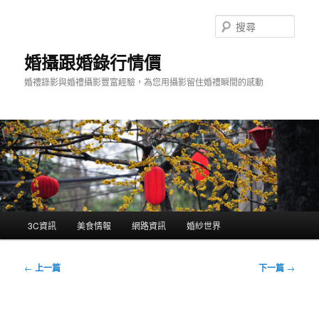
跳
至
搜
主
尋
要
婚攝跟婚錄行情價
內
婚禮錄影與婚禮攝影豐富經驗，為您用攝影留住婚禮瞬間的感動
容
主
3C資訊
美食情報
網路資訊
婚紗世界
要
選
單
文
←
上一篇
下一篇
→
章
導
覽