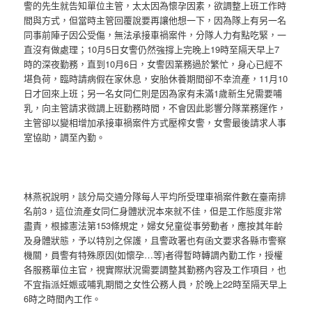
警的先生就告知單位主管，太太因為懷孕因素，欲調整上班工作時
間與方式，但當時主管回覆說要再讓他想一下，因為隊上有另一名
同事前陣子因公受傷，無法承接車禍案件，分隊人力有點吃緊，一
直沒有做處理；10月5日女警仍然強撐上完晚上19時至隔天早上7
時的深夜勤務，直到10月6日，女警因業務過於繁忙，身心已經不
堪負荷，臨時請病假在家休息，安胎休養期間卻不幸流產，11月10
日才回來上班；另一名女同仁則是因為家有未滿1歲新生兒需要哺
乳，向主管請求微調上班勤務時間，不會因此影響分隊業務運作，
主管卻以變相增加承接車禍案件方式壓榨女警，女警最後請求人事
室協助，調至內勤。
林燕祝說明，該分局交通分隊每人平均所受理車禍案件數在臺南排
名前3，這位流產女同仁身體狀況本來就不佳，但是工作態度非常
盡責，根據憲法第153條規定，婦女兒童從事勞動者，應按其年齡
及身體狀態，予以特別之保護，且警政署也有函文要求各縣市警察
機關，員警有特殊原因(如懷孕…等)者得暫時轉調內勤工作，授權
各服務單位主官，視實際狀況需要調整其勤務內容及工作項目，也
不宜指派妊娠或哺乳期間之女性公務人員，於晚上22時至隔天早上
6時之時間內工作。