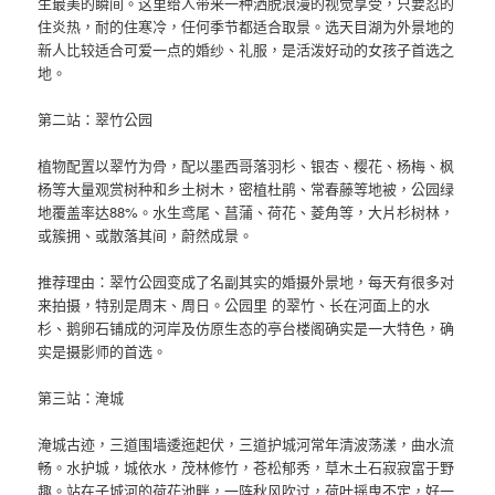
生最美的瞬间。这里给人带来一种洒脱浪漫的视觉享受，只要忍的
住炎热，耐的住寒冷，任何季节都适合取景。选天目湖为外景地的
新人比较适合可爱一点的婚纱、礼服，是活泼好动的女孩子首选之
地。
第二站：翠竹公园
植物配置以翠竹为骨，配以墨西哥落羽杉、银杏、樱花、杨梅、枫
杨等大量观赏树种和乡土树木，密植杜鹃、常春藤等地被，公园绿
地覆盖率达88%。水生鸢尾、菖蒲、荷花、菱角等，大片杉树林，
或簇拥、或散落其间，蔚然成景。
推荐理由：翠竹公园变成了名副其实的婚摄外景地，每天有很多对
来拍摄，特别是周末、周日。公园里 的翠竹、长在河面上的水
杉、鹅卵石铺成的河岸及仿原生态的亭台楼阁确实是一大特色，确
实是摄影师的首选。
第三站：淹城
淹城古迹，三道围墙逶迤起伏，三道护城河常年清波荡漾，曲水流
畅。水护城，城依水，茂林修竹，苍松郁秀，草木土石寂寂富于野
趣。站在子城河的荷花池畔，一阵秋风吹过，荷叶摇曳不定，好一