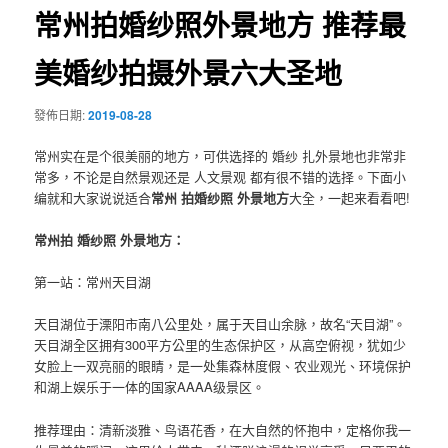
常州拍婚纱照外景地方 推荐最
美婚纱拍摄外景六大圣地
發佈日期:
2019-08-28
常州实在是个很美丽的地方，可供选择的 婚纱 扎外景地也非常非
常多，不论是自然景观还是 人文景观 都有很不错的选择。下面小
编就和大家说说适合
常州 拍婚纱照 外景地方
大全，一起来看看吧!
常州拍 婚纱照 外景地方：
第一站：常州天目湖
天目湖位于溧阳市南八公里处，属于天目山余脉，故名“天目湖”。
天目湖全区拥有300平方公里的生态保护区，从高空俯视，犹如少
女脸上一双亮丽的眼睛，是一处集森林度假、农业观光、环境保护
和湖上娱乐于一体的国家AAAA级景区。
推荐理由：清新淡雅、鸟语花香，在大自然的怀抱中，定格你我一