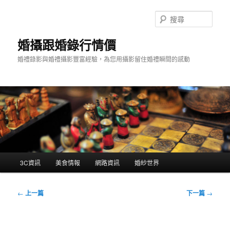
跳
至
搜
主
尋
要
婚攝跟婚錄行情價
內
婚禮錄影與婚禮攝影豐富經驗，為您用攝影留住婚禮瞬間的感動
容
主
3C資訊
美食情報
網路資訊
婚紗世界
要
選
單
文
←
上一篇
下一篇
→
章
導
覽