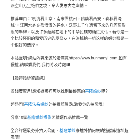
派空山无尘绝俗之境，令人发思古之幽情。
推荐理由：“明清看北京，南宋看杭州，隋唐看西安，春秋看淹
城”，江南水乡充盈清澈的碧水，沃野上千年遗留下来的几何图形
般的丰碑，以及许多蕴藏在地下的中华民族的灿烂文化。若你是一
个比较怀旧的和爱历史的发烧友，在淹城拍一组这样的婚纱照是一
个很好的选择。
本站聲明:網站內容來源於婚滿意https://www.hunmanyi.com,如有
侵權,請聯繫我們,我們將及時處理
【婚禮婚紗資訊網】
省錢度蜜月!想知道哪裡可以找到最優惠的
基隆婚紗
呢?
超熱門!
基隆法朵婚紗
外拍推薦景點,激發你的拍照魂!
分享10家
基隆婚紗攝影
照精選作品推薦一覽
全台評選最夯外拍大公開，
基隆婚紗
廢墟外拍阿根納造船廠遺址超
吸晴!