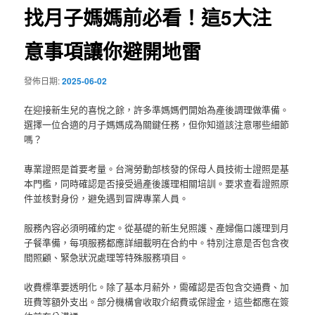
找月子媽媽前必看！這5大注
意事項讓你避開地雷
發佈日期:
2025-06-02
在迎接新生兒的喜悅之餘，許多準媽媽們開始為產後調理做準備。
選擇一位合適的月子媽媽成為關鍵任務，但你知道該注意哪些細節
嗎？
專業證照是首要考量。台灣勞動部核發的保母人員技術士證照是基
本門檻，同時確認是否接受過產後護理相關培訓。要求查看證照原
件並核對身份，避免遇到冒牌專業人員。
服務內容必須明確約定。從基礎的新生兒照護、產婦傷口護理到月
子餐準備，每項服務都應詳細載明在合約中。特別注意是否包含夜
間照顧、緊急狀況處理等特殊服務項目。
收費標準要透明化。除了基本月薪外，需確認是否包含交通費、加
班費等額外支出。部分機構會收取介紹費或保證金，這些都應在簽