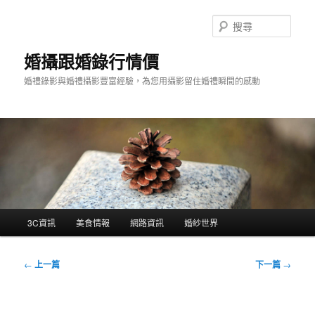
跳
至
搜
主
尋
要
婚攝跟婚錄行情價
內
婚禮錄影與婚禮攝影豐富經驗，為您用攝影留住婚禮瞬間的感動
容
主
3C資訊
美食情報
網路資訊
婚紗世界
要
選
單
文
←
上一篇
下一篇
→
章
導
覽