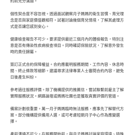
約前充分溝通。
個性契合度不容忽視。透過面試觀察月子媽媽的衛生習慣、育兒理
念是否與家庭價值觀相符。試著討論幾個育兒情境，了解其處理方
式是否讓您感到安心。
健康檢查報告不可少。要求提供最近三個月內的體檢報告，特別注
意是否有傳染性疾病檢查項目。同時確認保險狀況，了解意外發生
時的責任歸屬。
簽訂正式合約保障權益。合約應載明服務期間、工作內容、休息時
間、終止條款等細節。建議尋求法律專業人士審閱合約內容，避免
日後產生糾紛。
參考過往服務評價。除了機構提供的推薦信，嘗試聯繫前雇主了解
實際服務狀況。網路論壇或媽媽社團也是獲取真實評價的管道。
備案計劃很重要。萬一月子媽媽臨時無法服務，應事先了解替代方
案。部分機構提供備用人選，或可考慮短期月子中心作為應變選
擇。
產前溝通不可少。在服務開始前，與月子媽媽討論家庭環境、特殊