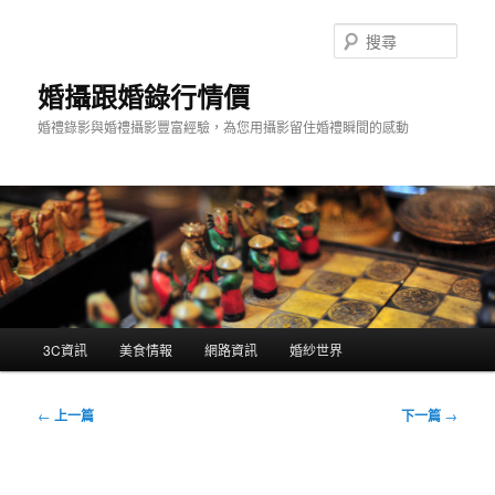
跳
至
搜
主
尋
要
婚攝跟婚錄行情價
內
婚禮錄影與婚禮攝影豐富經驗，為您用攝影留住婚禮瞬間的感動
容
主
3C資訊
美食情報
網路資訊
婚紗世界
要
選
單
文
←
上一篇
下一篇
→
章
導
覽