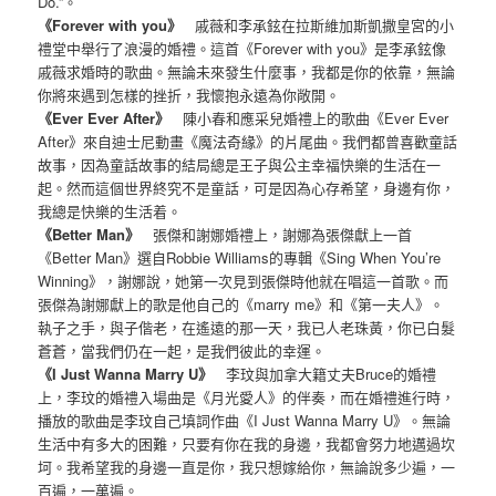
Do.”。
《Forever with you》
戚薇和李承鉉在拉斯維加斯凱撒皇宮的小
禮堂中舉行了浪漫的婚禮。這首《Forever with you》是李承鉉像
戚薇求婚時的歌曲。無論未來發生什麼事，我都是你的依靠，無論
你將來遇到怎樣的挫折，我懷抱永遠為你敞開。
《Ever Ever After》
陳小春和應采兒婚禮上的歌曲《Ever Ever
After》來自迪士尼動畫《魔法奇緣》的片尾曲。我們都曾喜歡童話
故事，因為童話故事的結局總是王子與公主幸福快樂的生活在一
起。然而這個世界終究不是童話，可是因為心存希望，身邊有你，
我總是快樂的生活着。
《Better Man》
張傑和謝娜婚禮上，謝娜為張傑獻上一首
《Better Man》選自Robbie Williams的專輯《Sing When You’re
Winning》，謝娜說，她第一次見到張傑時他就在唱這一首歌。而
張傑為謝娜獻上的歌是他自己的《marry me》和《第一夫人》。
執子之手，與子偕老，在遙遠的那一天，我已人老珠黃，你已白髮
蒼蒼，當我們仍在一起，是我們彼此的幸運。
《I Just Wanna Marry U》
李玟與加拿大籍丈夫Bruce的婚禮
上，李玟的婚禮入場曲是《月光愛人》的伴奏，而在婚禮進行時，
播放的歌曲是李玟自己填詞作曲《I Just Wanna Marry U》。無論
生活中有多大的困難，只要有你在我的身邊，我都會努力地邁過坎
坷。我希望我的身邊一直是你，我只想嫁給你，無論說多少遍，一
百遍，一萬遍。