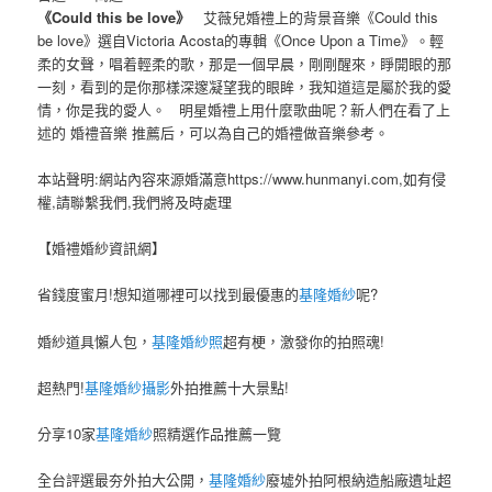
《Could this be love》
艾薇兒婚禮上的背景音樂《Could this
be love》選自Victoria Acosta的專輯《Once Upon a Time》。輕
柔的女聲，唱着輕柔的歌，那是一個早晨，剛剛醒來，睜開眼的那
一刻，看到的是你那樣深邃凝望我的眼眸，我知道這是屬於我的愛
情，你是我的愛人。 明星婚禮上用什麼歌曲呢？新人們在看了上
述的 婚禮音樂 推薦后，可以為自己的婚禮做音樂參考。
本站聲明:網站內容來源婚滿意https://www.hunmanyi.com,如有侵
權,請聯繫我們,我們將及時處理
【婚禮婚紗資訊網】
省錢度蜜月!想知道哪裡可以找到最優惠的
基隆婚紗
呢?
婚紗道具懶人包，
基隆婚紗照
超有梗，激發你的拍照魂!
超熱門!
基隆婚紗攝影
外拍推薦十大景點!
分享10家
基隆婚紗
照精選作品推薦一覽
全台評選最夯外拍大公開，
基隆婚紗
廢墟外拍阿根納造船廠遺址超