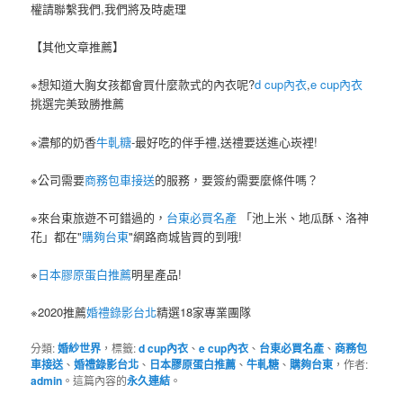
權請聯繫我們,我們將及時處理
【其他文章推薦】
※想知道大胸女孩都會買什麼款式的內衣呢?
d cup內衣
,
e cup內衣
挑選完美致勝推薦
※濃郁的奶香
牛軋糖
-最好吃的伴手禮,送禮要送進心崁裡!
※公司需要
商務包車接送
的服務，要簽約需要麼條件嗎？
※來台東旅遊不可錯過的，
台東必買名產
「池上米、地瓜酥、洛神
花」都在"
購夠台東
"網路商城皆買的到哦!
※
日本膠原蛋白推薦
明星產品!
※2020推薦
婚禮錄影台北
精選18家專業團隊
分類:
婚紗世界
，標籤:
d cup內衣
、
e cup內衣
、
台東必買名產
、
商務包
車接送
、
婚禮錄影台北
、
日本膠原蛋白推薦
、
牛軋糖
、
購夠台東
，作者:
admin
。這篇內容的
永久連結
。