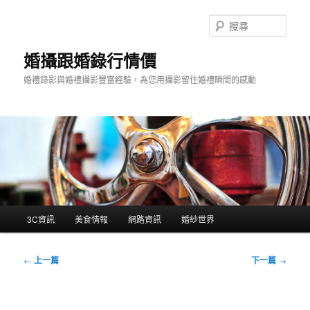
跳
至
搜
主
尋
要
婚攝跟婚錄行情價
內
婚禮錄影與婚禮攝影豐富經驗，為您用攝影留住婚禮瞬間的感動
容
主
3C資訊
美食情報
網路資訊
婚紗世界
要
選
單
文
←
上一篇
下一篇
→
章
導
覽