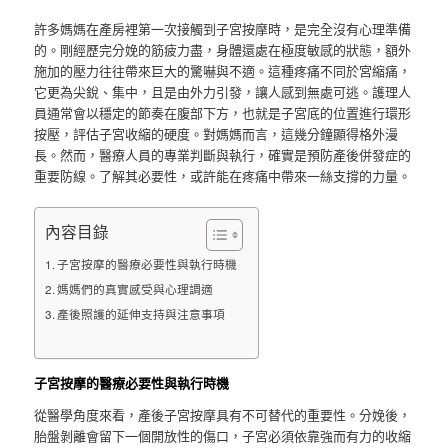
許多媽媽在產房裡第一次接觸到子宮按摩時，是完全沒有心理準備
的。剛經歷完分娩的筋疲力盡，身體還處在極度敏感的狀態，額外
施加的壓力往往帶來巨大的驚嚇與不適。這種疼痛不同於宮縮痛，
它更為尖銳、集中，且是由外力引發，讓人感到無處可逃。護理人
員通常會以穩定的節奏在腹部下方，也就是子宮底的位置進行環形
按壓，評估子宮收縮的硬度。對媽媽而言，這幾分鐘顯得格外漫
長。然而，醫療人員的專業判斷與執行，確實是預防產後併發症的
重要防線。了解其必要性，或許能在疼痛中帶來一絲支撐的力量。
內容目錄
子宮按摩的醫療必要性與執行時機
媽媽們的真實感受與心理調適
產後照護的延伸支持與注意事項
子宮按摩的醫療必要性與執行時機
從醫學角度來看，產後子宮按摩具有不可替代的重要性。分娩後，
胎盤剝離會留下一個開放性的傷口，子宮必須依靠強而有力的收縮