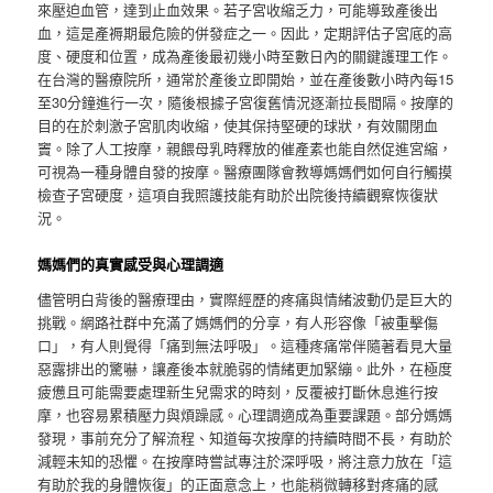
來壓迫血管，達到止血效果。若子宮收縮乏力，可能導致產後出
血，這是產褥期最危險的併發症之一。因此，定期評估子宮底的高
度、硬度和位置，成為產後最初幾小時至數日內的關鍵護理工作。
在台灣的醫療院所，通常於產後立即開始，並在產後數小時內每15
至30分鐘進行一次，隨後根據子宮復舊情況逐漸拉長間隔。按摩的
目的在於刺激子宮肌肉收縮，使其保持堅硬的球狀，有效關閉血
竇。除了人工按摩，親餵母乳時釋放的催產素也能自然促進宮縮，
可視為一種身體自發的按摩。醫療團隊會教導媽媽們如何自行觸摸
檢查子宮硬度，這項自我照護技能有助於出院後持續觀察恢復狀
況。
媽媽們的真實感受與心理調適
儘管明白背後的醫療理由，實際經歷的疼痛與情緒波動仍是巨大的
挑戰。網路社群中充滿了媽媽們的分享，有人形容像「被重擊傷
口」，有人則覺得「痛到無法呼吸」。這種疼痛常伴隨著看見大量
惡露排出的驚嚇，讓產後本就脆弱的情緒更加緊繃。此外，在極度
疲憊且可能需要處理新生兒需求的時刻，反覆被打斷休息進行按
摩，也容易累積壓力與煩躁感。心理調適成為重要課題。部分媽媽
發現，事前充分了解流程、知道每次按摩的持續時間不長，有助於
減輕未知的恐懼。在按摩時嘗試專注於深呼吸，將注意力放在「這
有助於我的身體恢復」的正面意念上，也能稍微轉移對疼痛的感