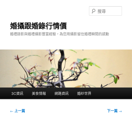
跳
至
搜
主
尋
要
婚攝跟婚錄行情價
內
婚禮錄影與婚禮攝影豐富經驗，為您用攝影留住婚禮瞬間的感動
容
主
3C資訊
美食情報
網路資訊
婚紗世界
要
選
單
文
←
上一篇
下一篇
→
章
導
覽