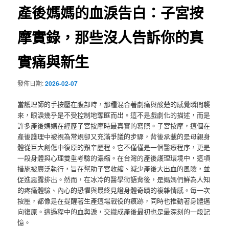
產後媽媽的血淚告白：子宮按
摩實錄，那些沒人告訴你的真
實痛與新生
發佈日期:
2026-02-07
當護理師的手按壓在腹部時，那種混合著劇痛與酸楚的感覺瞬間襲
來，眼淚幾乎是不受控制地奪眶而出。這不是戲劇化的描述，而是
許多產後媽媽在經歷子宮按摩時最真實的寫照。子宮按摩，這個在
產後護理中被視為常規卻又充滿爭議的步驟，背後承載的是母親身
體從巨大創傷中復原的艱辛歷程。它不僅僅是一個醫療程序，更是
一段身體與心理雙重考驗的濃縮。在台灣的產後護理環境中，這項
措施被廣泛執行，旨在幫助子宮收縮、減少產後大出血的風險，並
促進惡露排出。然而，在冰冷的醫學術語背後，是媽媽們鮮為人知
的疼痛體驗、內心的恐懼與最終見證身體奇蹟的複雜情感。每一次
按壓，都像是在提醒著生產這場戰役的痕跡，同時也推動著身體邁
向復原。這過程中的血與淚，交織成產後最初也是最深刻的一段記
憶。