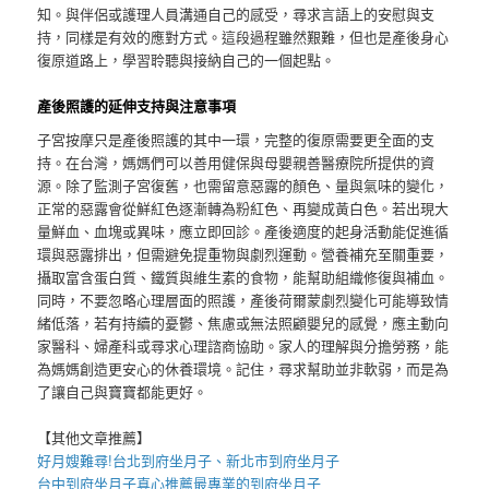
知。與伴侶或護理人員溝通自己的感受，尋求言語上的安慰與支
持，同樣是有效的應對方式。這段過程雖然艱難，但也是產後身心
復原道路上，學習聆聽與接納自己的一個起點。
產後照護的延伸支持與注意事項
子宮按摩只是產後照護的其中一環，完整的復原需要更全面的支
持。在台灣，媽媽們可以善用健保與母嬰親善醫療院所提供的資
源。除了監測子宮復舊，也需留意惡露的顏色、量與氣味的變化，
正常的惡露會從鮮紅色逐漸轉為粉紅色、再變成黃白色。若出現大
量鮮血、血塊或異味，應立即回診。產後適度的起身活動能促進循
環與惡露排出，但需避免提重物與劇烈運動。營養補充至關重要，
攝取富含蛋白質、鐵質與維生素的食物，能幫助組織修復與補血。
同時，不要忽略心理層面的照護，產後荷爾蒙劇烈變化可能導致情
緒低落，若有持續的憂鬱、焦慮或無法照顧嬰兒的感覺，應主動向
家醫科、婦產科或尋求心理諮商協助。家人的理解與分擔勞務，能
為媽媽創造更安心的休養環境。記住，尋求幫助並非軟弱，而是為
了讓自己與寶寶都能更好。
【其他文章推薦】
好月嫂難尋!
台北到府坐月子
、
新北市到府坐月子
台中到府坐月子
真心推薦最專業的
到府坐月子