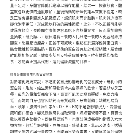
量不足時，身體會降低代謝率以儲存能量，結果一旦恢復飲食，體
重就會以更快的速度增加。產後媽媽的新陳代謝本來就不穩定，缺
乏正餐會讓身體進入飢餓模式，燃燒肌肉而非脂肪。肌肉減少後基
礎代謝率更低，形成難以打破的惡性循環。此外，不吃正餐可能導
致暴食傾向，長時間空腹後更容易吃下高熱量零食，反而增加總熱
量攝取。研究顯示，規律進食三餐的人比只吃一餐的人更容易維持
體重。想要產後瘦身，正餐不可或缺，重點在於選擇優質蛋白質、
膳食纖維和健康脂肪。攝取足夠的蛋白質有助於修復組織，膳食纖
維能增加飽足感，健康脂肪則支持荷爾蒙平衡。唯有透過均衡飲
食，才能真正提高代謝，達到健康減重的目標。
營養失衡影響哺乳與寶寶發育
對於哺乳媽媽來說，不吃正餐直接影響母乳的營養成分。母乳中的
蛋白質、脂肪、維生素和礦物質皆來自媽媽的飲食，若長期缺乏正
餐，母乳的量和質都會下降。寶寶可能因此發育遲緩、免疫力降
低，而媽媽自身也會因缺鈣而骨質疏鬆、牙齒鬆動；缺鐵則易貧
血、頭暈。脂溶性維生素A、D、E、K的不足會影響視力、骨骼健
康和傷口癒合。嬰兒透過母乳攝取營養，媽媽若營養不良，寶寶也
難以獲得完整養分。即使想要減重，也應該保證每餐均衡攝入六大
類食物，包括全穀雜糧、豆魚蛋肉、蔬菜水果、乳品及油脂。透過
調整烹調方式與份量控制，既能滿足營養需求，又能逐步達到理想