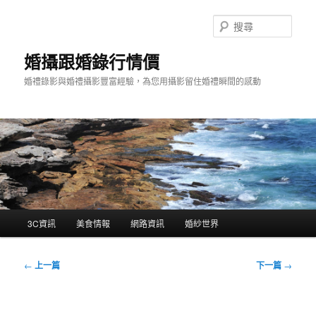
跳
至
搜
主
尋
要
婚攝跟婚錄行情價
內
婚禮錄影與婚禮攝影豐富經驗，為您用攝影留住婚禮瞬間的感動
容
主
3C資訊
美食情報
網路資訊
婚紗世界
要
選
單
文
←
上一篇
下一篇
→
章
導
覽