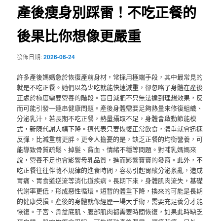
產後瘦身別踩雷！不吃正餐的
後果比你想像更嚴重
發佈日期:
2026-06-24
許多產後媽媽急於恢復產前身材，常採用極端手段，其中最常見的
就是不吃正餐。她們以為少吃就能快速減重，卻忽略了身體在產後
正處於極度需要營養的階段。盲目減肥不只無法達到理想效果，反
而可能引發一連串健康問題。產後身體需要足夠熱量來修復組織、
分泌乳汁，若長期不吃正餐，熱量攝取不足，身體會啟動節能模
式，新陳代謝大幅下降。這代表只要恢復正常飲食，體重就會迅速
反彈，比減重前更胖。更令人擔憂的是，缺乏正餐的均衡營養，可
能導致骨質疏鬆、掉髮、貧血、情緒不穩等問題。對哺乳媽媽來
說，營養不足也會影響母乳品質，進而影響寶寶的發育。此外，不
吃正餐往往伴隨不規律的進食時間，容易引起胃酸分泌紊亂，造成
胃痛、胃食道逆流等消化道疾病。長期下來，身體肌肉流失，基礎
代謝率更低，形成惡性循環。短暫的體重下降，換來的可能是長期
的健康受損。產後的身體就像經歷一場大手術，需要充足養分才能
恢復。子宮、骨盆底肌、腹部肌肉都需要時間恢復，如果此時缺乏