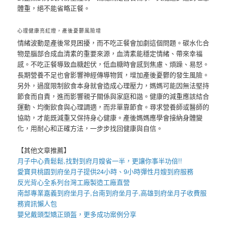
體重，絕不能省略正餐。
心理健康亮紅燈，產後憂鬱風險增
情緒波動是產後常見困擾，而不吃正餐會加劇這個問題。碳水化合
物是腦部合成血清素的重要來源，血清素能穩定情緒、帶來幸福
感。不吃正餐導致血糖起伏，低血糖時會感到焦慮、煩躁、易怒。
長期營養不足也會影響神經傳導物質，增加產後憂鬱的發生風險。
另外，過度限制飲食本身就會造成心理壓力，媽媽可能因無法堅持
節食而自責，進而影響親子關係與家庭和諧。健康的減重應該結合
運動、均衡飲食與心理調適，而非單靠節食。尋求營養師或醫師的
協助，才能既減重又保持身心健康。產後媽媽應學會接納身體變
化，用耐心和正確方法，一步步找回健康與自信。
【其他文章推薦】
月子中心貴鬆鬆,找對
到府月嫂
省一半，更讓你事半功倍!!
愛寶貝
桃園到府坐月子
提供24小時、9小時彈性月嫂到府服務
反光背心
全系列台灣工廠製造工廠直營
南部專業
嘉義到府坐月子
,
台南到府坐月子
,
高雄到府坐月子
收費服
務資訊懶人包
嬰兒戴
頭型
矯正頭盔，更多成功案例分享