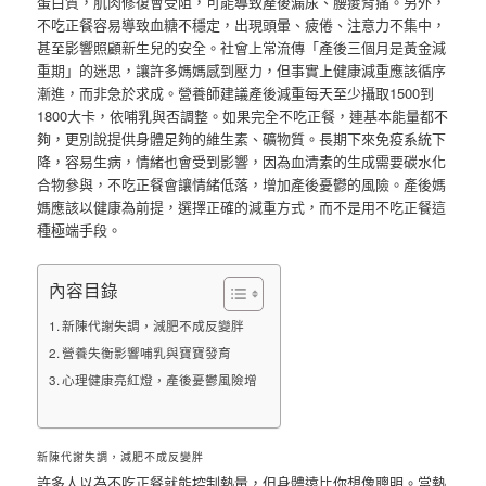
蛋白質，肌肉修復會受阻，可能導致產後漏尿、腰痠背痛。另外，
不吃正餐容易導致血糖不穩定，出現頭暈、疲倦、注意力不集中，
甚至影響照顧新生兒的安全。社會上常流傳「產後三個月是黃金減
重期」的迷思，讓許多媽媽感到壓力，但事實上健康減重應該循序
漸進，而非急於求成。營養師建議產後減重每天至少攝取1500到
1800大卡，依哺乳與否調整。如果完全不吃正餐，連基本能量都不
夠，更別說提供身體足夠的維生素、礦物質。長期下來免疫系統下
降，容易生病，情緒也會受到影響，因為血清素的生成需要碳水化
合物參與，不吃正餐會讓情緒低落，增加產後憂鬱的風險。產後媽
媽應該以健康為前提，選擇正確的減重方式，而不是用不吃正餐這
種極端手段。
內容目錄
新陳代謝失調，減肥不成反變胖
營養失衡影響哺乳與寶寶發育
心理健康亮紅燈，產後憂鬱風險增
新陳代謝失調，減肥不成反變胖
許多人以為不吃正餐就能控制熱量，但身體遠比你想像聰明。當熱