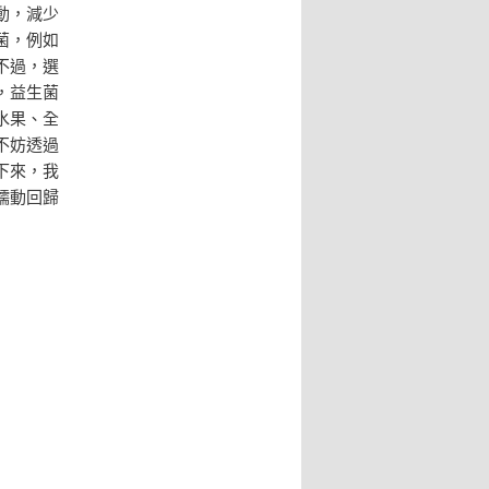
動，減少
菌，例如
不過，選
，益生菌
水果、全
不妨透過
下來，我
蠕動回歸