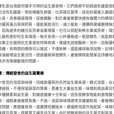
酵乳是台灣超市隨手可得的益生菌食物，它們是將牛奶經過乳酸菌發
的活性乳酸菌，例如嗜酸乳桿菌、比菲德氏菌等。這些好菌進入腸道
生長，改善腸道環境，促進蠕動。對於產後需要快速恢復體力的媽咪
供優質蛋白質與鈣質，還能幫助消化，減少脹氣。選購時建議選擇無
，因為過多的糖分反而會滋養壞菌。也可以搭配新鮮水果或燕麥，增
生菌有更好的生長環境。每天食用一小杯優格或一瓶發酵乳，就能輕
如果正在服用抗生素或有特殊疾病，建議先諮詢醫師。另外，自製優
菌種，有時間的媽咪可以嘗試，不僅新鮮，還能確保無添加物。記得
高溫破壞益生菌活性。透過優格與發酵乳，產後媽咪能簡單且持續地
逐步改善蠕動慢的問題。
噌：傳統發食的益生菌寶庫
中常見的泡菜與味噌，同樣是優質的天然益生菌來源。韓式泡菜、台
酵過程，不僅保留蔬菜的營養，更產生大量益生菌。味噌則是由黃豆
多種酵素與益生菌，對腸道健康十分有益。這些發酵食物能刺激胃酸
物，減輕產後腸胃負擔。不過，泡菜與味噌通常含鹽量較高，產後媽
壓問題，應適量食用，或選擇低鹽版本。建議將泡菜作為配菜，味噌
味噌豆腐湯，既暖胃又補充益生菌。由於發酵食物的益生菌不耐高溫