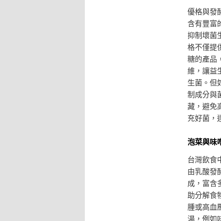
優格與發
含有豐富
抑制壞菌
格不僅提
糖的產品
維，讓益
生菌。但
制成分與
藏，避免
充好菌，
泡菜與味
台灣飲食
由乳酸發
成，富含
助分解食
腫或高血
湯，例如