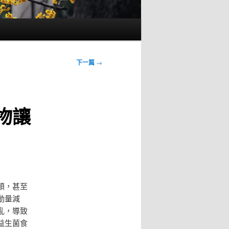
下一篇
→
物讓
順，甚至
動量減
亂，導致
益生菌食