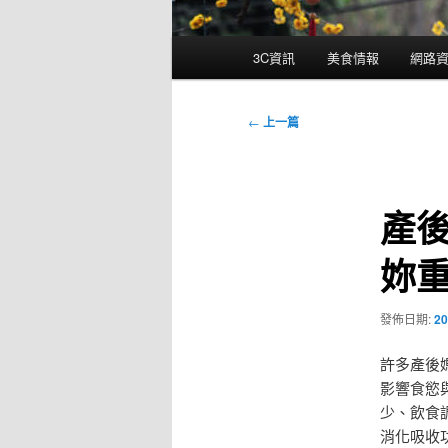
主
3C資訊
美食情報
網路
要
選
單
文
←
上一篇
章
導
覽
產
妳
發佈日期:
20
許多產後
影響食慾
少、飲食
消化吸收