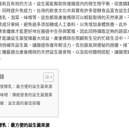
溫和且有效的方法。益生菌能幫助恢復腸道內的微生物平衡，促進蠕
，同時提升免疫力。台灣的飲食文化中其實有許多發酵食品富含益生
酪乳、泡菜、味噌等，這些都是產後媽咪可以輕鬆取得的天然來源。
意成分單純，避免過多添加糖或人工香料，以免增加身體負擔。此外
膳食纖維才能更好地在腸道中生存與繁殖，因此同時攝取足夠的蔬菜
才能讓益生菌發揮最大效益。產後媽咪在照顧新生兒的忙碌生活中，
悄悄補充益生菌，讓腸道恢復年輕活力，告別脹氣與便秘的困擾。接
三種最適合產後媽咪的天然益生菌食物，以及如何聰明搭配，讓腸胃
。
錄
發酵乳：最方便的益生菌來源
味噌：傳統發食的益生菌寶庫
維：益生菌的最佳搭檔
酵乳：最方便的益生菌來源