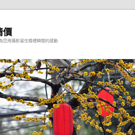
情價
為您用攝影留住婚禮瞬間的感動