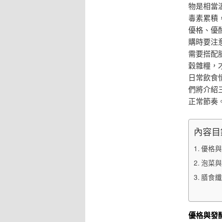
物是相當
毒素累積
優格、優
購時要注
需要搭配
穀雜糧，
日常飲食
們將介紹
正常節奏
內容目
優格與
泡菜與
膳食纖
優格與發