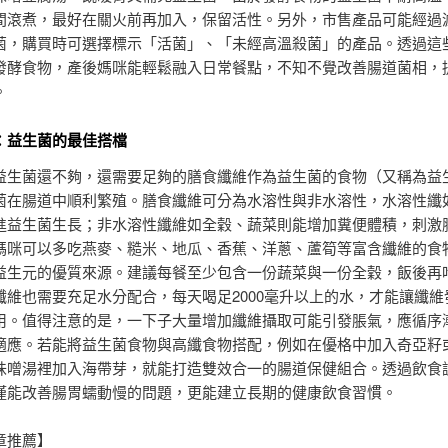
間滾煮，最好在關火前再加入，保留活性。另外，市售產品可能經過
菌，購買時可選擇標示「活菌」、「未經高溫殺菌」的產品。透過這
發酵食物，產後媽咪能輕鬆融入日常餐點，不知不覺改善腸道菌相，
。
：益生菌的最佳搭檔
益生菌還不夠，還需要足夠的膳食纖維作為益生菌的食物（又稱為益
菌在腸道中順利繁殖。膳食纖維可分為水溶性與非水溶性，水溶性纖
進益生菌生長；非水溶性纖維如全穀、蔬菜則能增加糞便體積，刺激
媽咪可以多吃燕麥、糙米、地瓜、香蕉、洋蔥、蘆筍等富含纖維的食
益生元的優質來源。建議每餐至少包含一份蔬菜與一份全穀，飯後再
纖維也需要充足水分配合，每天喝足2000毫升以上的水，才能讓纖維
用。值得注意的是，一下子大量增加纖維攝取可能引發脹氣，應循序
適應。若能將益生菌食物與高纖食物搭配，例如在優格中加入奇亞籽
味噌湯裡加入海帶芽，就能打造雙效合一的腸道保健組合。透過飲食
僅能改善腸胃蠕動慢的問題，更能建立長期的健康飲食習慣。
章推薦】