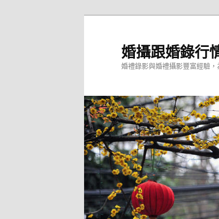
跳
至
主
婚攝跟婚錄行
要
婚禮錄影與婚禮攝影豐富經驗，
內
容