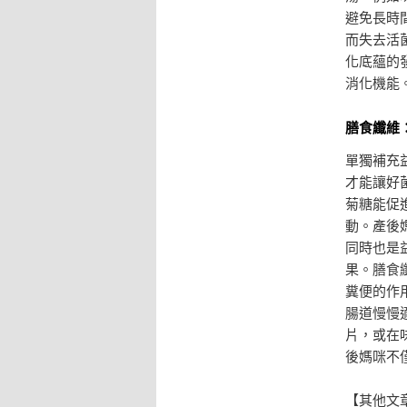
避免長時
而失去活
化底蘊的
消化機能
膳食纖維
單獨補充
才能讓好
菊糖能促
動。產後
同時也是
果。膳食
糞便的作
腸道慢慢
片，或在
後媽咪不
【其他文