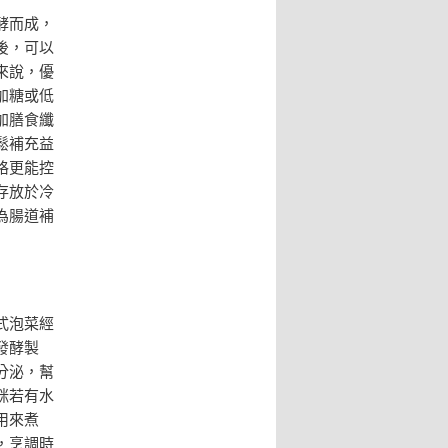
酵而成，
後，可以
來說，優
加糖或低
加膳食纖
鬆補充益
格更能控
存放於冷
為腸道補
式泡菜經
發酵製
分泌，幫
咪若有水
用來煮
，烹調時