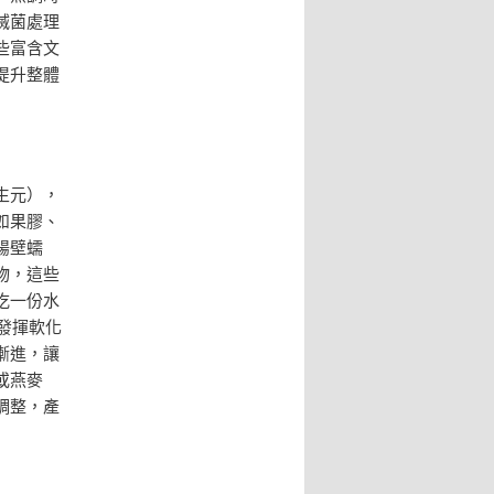
滅菌處理
些富含文
提升整體
生元），
如果膠、
腸壁蠕
物，這些
吃一份水
發揮軟化
漸進，讓
或燕麥
調整，產