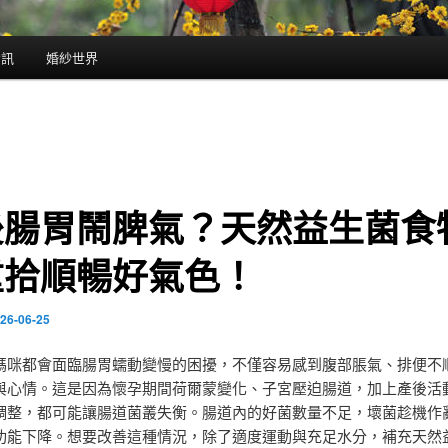
資訊
婚紗世界
後腸胃鬧脾氣？天然益生菌食
重拾順暢好氣色！
26-06-25
媽咪都會面臨腸胃蠕動變慢的困擾，不僅容易感到腹部脹氣、排便不
與心情。這是因為懷孕期間荷爾蒙變化、子宮壓迫腸道，加上產後活
調整，都可能讓腸道菌叢失衡。腸道內的好菌數量不足，壞菌趁機作
功能下降。想要改善這種情況，除了適度運動與充足水分，補充天然