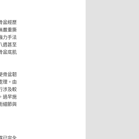
骨盆經歷
無嚴重撕
強力手法
八週甚至
骨盆底肌
使骨盆韌
處理。由
行涉及較
。過早施
術細節與
露已完全