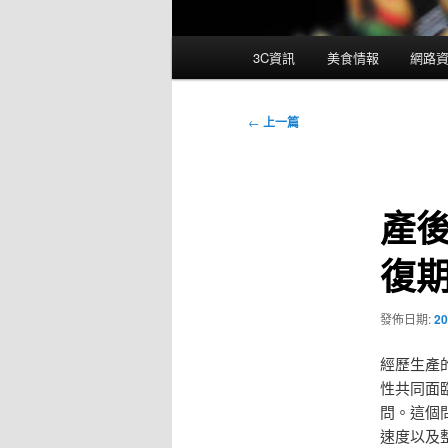
主
3C資訊
美食情報
網路
要
選
單
文
←
上一篇
章
導
覽
產
復
發佈日期:
20
經歷生產
性共同面
問。這個
速度以及