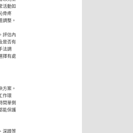
常活動如
恥骨疼
道調整。
。評估內
及是否有
手法調
選擇有處
決方案。
工作環
時間單側
都能保護
、深蹲等