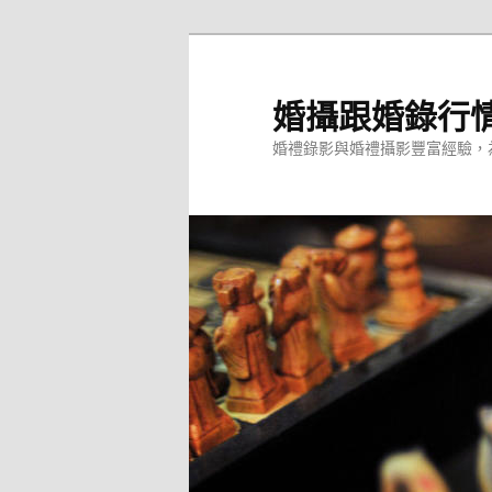
跳
至
主
婚攝跟婚錄行
要
婚禮錄影與婚禮攝影豐富經驗，
內
容