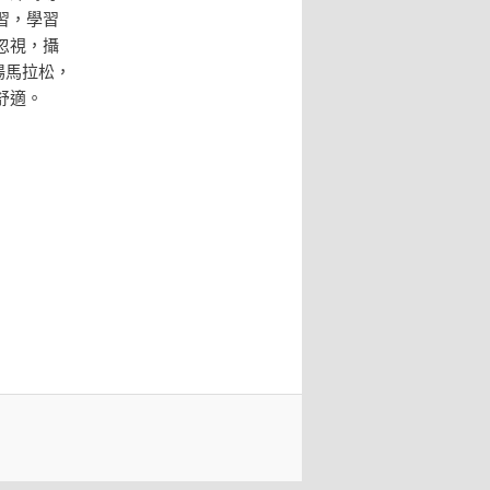
習，學習
忽視，攝
場馬拉松，
舒適。