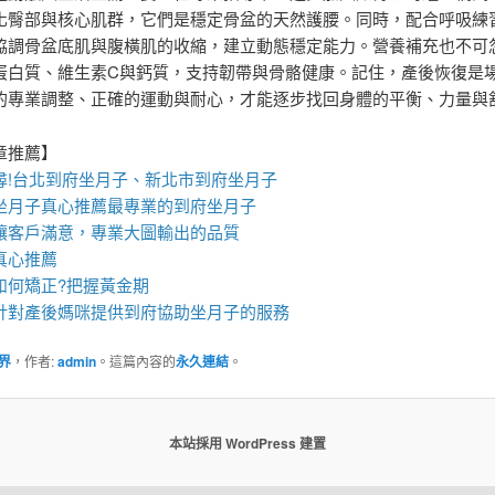
化臀部與核心肌群，它們是穩定骨盆的天然護腰。同時，配合呼吸練
協調骨盆底肌與腹橫肌的收縮，建立動態穩定能力。營養補充也不可
蛋白質、維生素C與鈣質，支持韌帶與骨骼健康。記住，產後恢復是
的專業調整、正確的運動與耐心，才能逐步找回身體的平衡、力量與
章推薦】
!
台北到府坐月子
、
新北市到府坐月子
坐月子
真心推薦最專業的
到府坐月子
讓客戶滿意，專業
大圖輸出
的品質
真心推薦
如何矯正?把握黃金期
針對產後媽咪提供到府協助坐月子的服務
界
，作者:
admin
。這篇內容的
永久連結
。
本站採用 WordPress 建置