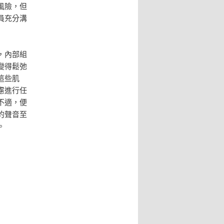
風險，但
員充分溝
，內部組
變得鬆弛
這些肌
慮進行任
不適，便
的聲音至
。