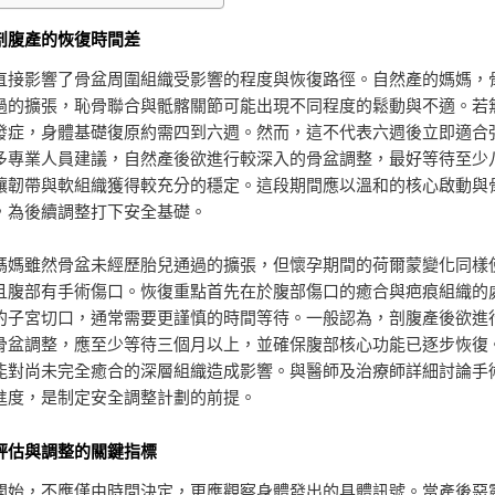
剖腹產的恢復時間差
直接影響了骨盆周圍組織受影響的程度與恢復路徑。自然產的媽媽，
過的擴張，恥骨聯合與骶髂關節可能出現不同程度的鬆動與不適。若
發症，身體基礎復原約需四到六週。然而，這不代表六週後立即適合
多專業人員建議，自然產後欲進行較深入的骨盆調整，最好等待至少
讓韌帶與軟組織獲得較充分的穩定。這段期間應以溫和的核心啟動與
，為後續調整打下安全基礎。
媽媽雖然骨盆未經歷胎兒通過的擴張，但懷孕期間的荷爾蒙變化同樣
且腹部有手術傷口。恢復重點首先在於腹部傷口的癒合與疤痕組織的
的子宮切口，通常需要更謹慎的時間等待。一般認為，剖腹產後欲進
骨盆調整，應至少等待三個月以上，並確保腹部核心功能已逐步恢復
能對尚未完全癒合的深層組織造成影響。與醫師及治療師詳細討論手
進度，是制定安全調整計劃的前提。
評估與調整的關鍵指標
開始，不應僅由時間決定，更應觀察身體發出的具體訊號。當產後惡