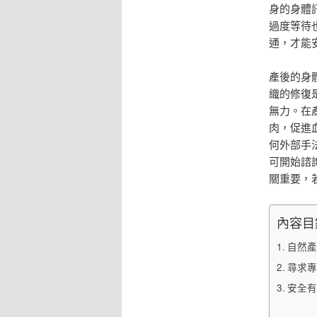
身的身體
過度等待
通，才能
產後的身
織的修復
無力。在
肉，促進
何外部手
可開始諮
關重要，
內容目
自然產
尋求專
安全有