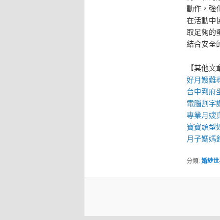
動作，強
在活動中
取足夠的
結合安全
【其他文
好月嫂難尋
台中到府
電腦割字
專業
月嫂
寶寶
頭型
月子媽媽
分類:
婚紗世