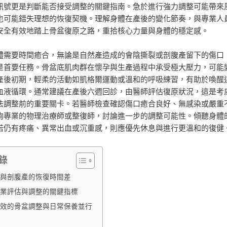
訊號更是判斷能否接受調整的關鍵指南。急於進行強力調整可能帶來
也可能錯失理想的恢復契機。理解身體在產後的變化節奏，與專業人
安全有效地踏上骨盆復原之路，重拾核心力量與身體的穩定感。
體需要時間癒合，無論是自然產造成的會陰撕裂或剖腹產留下的傷口
是首要任務。骨盆底肌肉群在懷孕與生產過程中承受極大壓力，可能
產後初期，輕柔的活動如凱格爾運動或溫和的呼吸練習，有助於喚醒
血液循環。通常建議在產後六週回診，由醫師評估復原狀況，這是考
法調整前的重要關卡。若醫師檢查確認傷口癒合良好、無感染或嚴重
詢專業的物理治療師或整復師，討論進一步的調整可能性。傾聽身體
若仍有疼痛、異常出血或沉重感，則應優先休息與進行更溫和的復健
錄
與剖腹產的恢復時間差
業評估與調整的關鍵指標
效的骨盆調整與日常保養並行