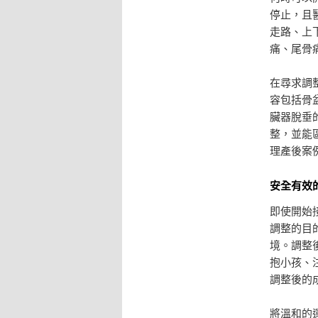
停止，且
走路、上
痛、尾骨
在尋求調
容包括骨
臟器脫垂
整，並能
理產後案
安全有效
即使開始
調整的目
境。調整
抱小孩、
調整後的
將溫和的