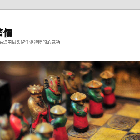
情價
為您用攝影留住婚禮瞬間的感動