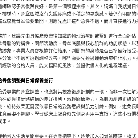
醫師確認子宮復舊良好，是第一個積極指標。其次，媽媽自我感覺日
下樓梯時，骨盆區域沒有尖銳疼痛或不穩定的晃動感。若仍有明顯的
痛或感覺骨盆像要散開，則應先處理這些急性不適，而非直接進行力
整前，建議先由具備產後康復知識的物理治療師或醫師進行全面評估
盆骨骼的對稱性、關節活動度、骨盆底肌與核心肌群的功能狀態，以
的跡象。專業人員會根據評估結果，判斷您的身體是否已準備好接受
區分哪些不適可透過調整改善，哪些需要先透過運動治療強化肌力。
例經驗的合格人員，能大幅降低風險，並提供個人化的進程建議。
的骨盆調整與日常保養並行
接受專業的骨盆調整，也應將其視為復原計劃的一環，而非一次性解
的在於恢復骨骼結構的良好排列，減輕關節壓力，為肌肉創造正確的
後，維持效果更需要依靠日常的姿勢意識與肌力訓練。例如，避免長
注意坐姿不翹腳、學習從床上起身時先側身再用手支撐，這些小習慣
成果。
運動融入生活至關重要。在專業指導下，逐步加入如骨盆時鐘、橋式