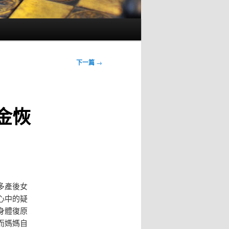
下一篇
→
金恢
多產後女
心中的疑
身體復原
而媽媽自