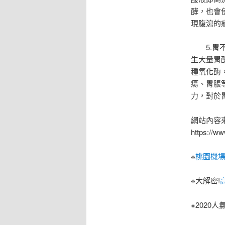
酵，也會
現腹瀉的
5.
生大量胃
種氧化酶
瘍、胃脹
力，對於
網站內容來源h
https:/
※
桃園機
※大解密!
※2020