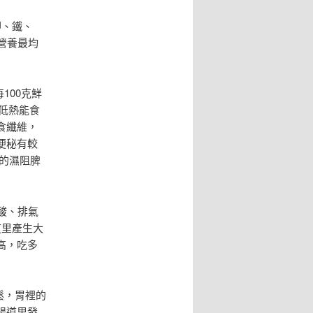
鉀、鐵、
營養最均
100克鮮
、低熱能食
食纖維，
便秘有較
的濕阻脾
酸、排氣
道里產生大
高，吃多
鬆，胃裡的
腸道里發