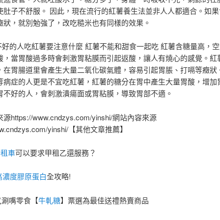
使肚子不舒服。 因此，現在流行的紅薯養生法並非人人都適合。如果
癥狀，就別勉強了，改吃糙米也有同樣的效果。
胃不好的人吃紅薯要注意什麼 紅薯不能和甜食一起吃 紅薯含糖量高，
酸，當胃酸過多時會刺激胃粘膜而引起返酸，讓人有燒心的感覺。紅
，在胃腸道里會產生大量二氧化碳氣體，容易引起胃脹、打嗝等癥狀。
等病症的人更是不宜吃紅薯，紅薯的糖分在胃中產生大量胃酸，增加
胃不好的人，會刺激潰瘍面或胃粘膜，導致胃部不適。
ttps://www.cndzys.com/yinshi/網站內容來源
/www.cndzys.com/yinshi/【其他文章推薦】
場租車
可以要求甲租乙還服務？
高濃度膠原蛋白
全攻略!
人氣涮嘴零食【
牛軋糖
】票選為最佳送禮熱賣商品