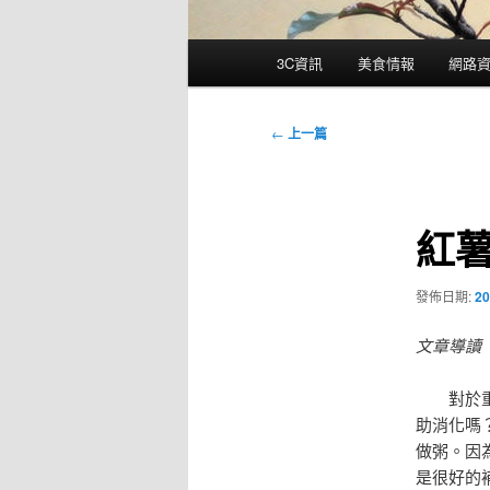
主
3C資訊
美食情報
網路
要
選
單
文
←
上一篇
章
導
覽
紅
發佈日期:
20
文章導讀
對於
助消化嗎
做粥。因
是很好的