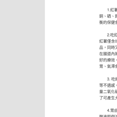
1.
銅、硒、
衡的保健
2.
紅薯僅含
品，同時
在腸道內
好的療效
胃、氣滯
3.
等不適感
量二氧化
了可產生
4.
酸液即倒