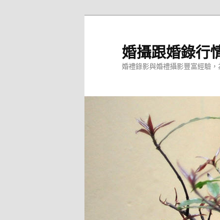
跳
至
主
婚攝跟婚錄行
要
婚禮錄影與婚禮攝影豐富經驗，
內
容