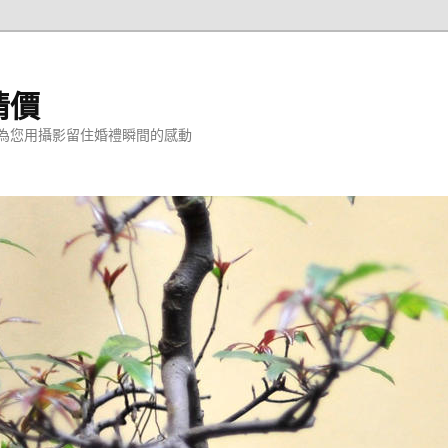
情價
為您用攝影留住婚禮瞬間的感動