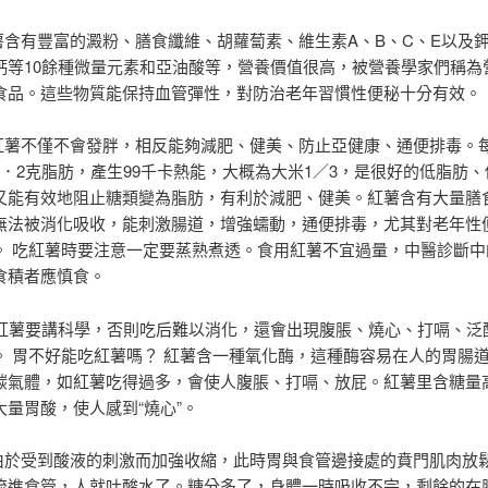
紅薯含有豐富的澱粉、膳食纖維、胡蘿蔔素、維生素A、B、C、E以及
鈣等10餘種微量元素和亞油酸等，營養價值很高，被營養學家們稱為
食品。這些物質能保持血管彈性，對防治老年習慣性便秘十分有效。
吃紅薯不僅不會發胖，相反能夠減肥、健美、防止亞健康、通便排毒。每
0．2克脂肪，產生99千卡熱能，大概為大米1／3，是很好的低脂肪
又能有效地阻止糖類變為脂肪，有利於減肥、健美。紅薯含有大量膳
無法被消化吸收，能刺激腸道，增強蠕動，通便排毒，尤其對老年性
。 吃紅薯時要注意一定要蒸熟煮透。食用紅薯不宜過量，中醫診斷中
食積者應慎食。
 吃紅薯要講科學，否則吃后難以消化，還會出現腹脹、燒心、打嗝、泛
。 胃不好能吃紅薯嗎？ 紅薯含一種氧化酶，這種酶容易在人的胃腸
碳氣體，如紅薯吃得過多，會使人腹脹、打嗝、放屁。紅薯里含糖量
大量胃酸，使人感到“燒心”。
胃由於受到酸液的刺激而加強收縮，此時胃與食管邊接處的賁門肌肉放
流進食管，人就吐酸水了。糖分多了，身體一時吸收不完，剩餘的在