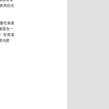
食用后出
空腹吃會產
薯還含一
 有胃潰
胃內壓