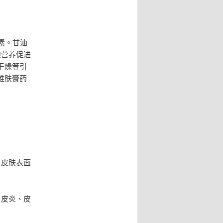
素。甘油
胞营养促进
干燥等引
维肤膏药
善皮肤表面
、皮炎、皮