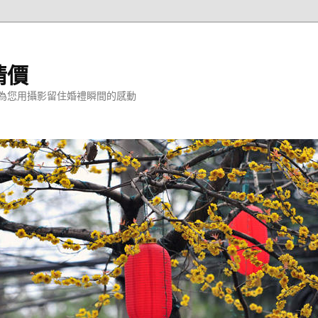
情價
為您用攝影留住婚禮瞬間的感動