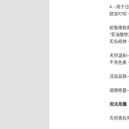
4、用于
蚊虫叮咬
蛇脂维肤
“亚油酸
无名疮肿
天然温和
不含色素
活血益肤
调理修复
用法用量
先将患处用