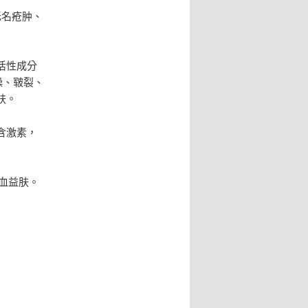
无名疮肿、
活性成分
燥、皲裂、
肤。
含激素，
血益肤。