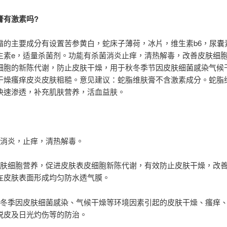
膏有激素吗?
霜的主要成分有设置苦参黄白，蛇床子薄荷，冰片，维生素b6，尿囊
生素e，适量杀菌剂。功能有杀菌消炎止痒，清热解毒，改善皮肤细
细胞的新陈代谢，防止皮肤干燥，用于秋冬季节因皮肤细菌感染气候
干燥瘙痒皮炎皮肤粗糙。意见建议：蛇脂维肤膏不含激素成分。蛇脂
快速渗透，补充肌肤营养，活血益肤。
，消炎，止痒，清热解毒。
皮肤细胞营养，促进皮肤表皮细胞新陈代谢，有效防止皮肤干燥，改
在皮肤表面形成均匀防水透气膜。
秋冬季因皮肤细菌感染、气候干燥等环境因素引起的皮肤干燥、瘙痒
脱皮及日光灼伤等的防治。