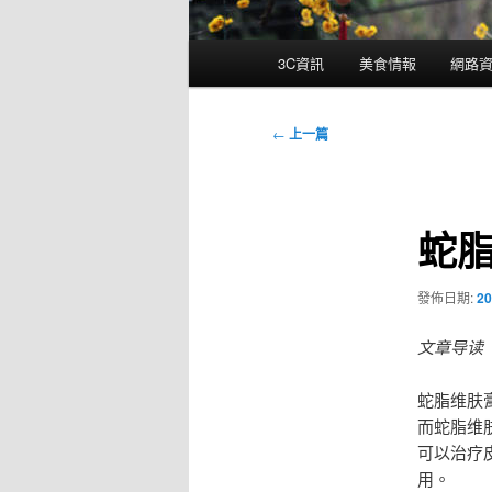
主
3C資訊
美食情報
網路
要
選
單
文
←
上一篇
章
導
覽
蛇
發佈日期:
20
文章导读
蛇脂维肤
而蛇脂维
可以治疗
用。