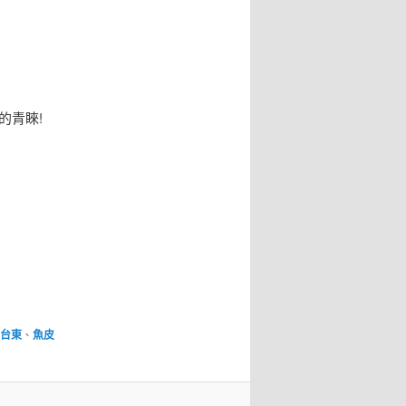
的青睞!
台東
、
魚皮