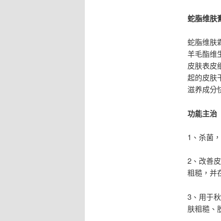
蛇脂维肤
蛇脂维肤
羊毛酯维
皮肤表皮
起的皮肤
滋养成分
功能主治
1、杀菌
2、改善
粗糙，并
3、用于
肤粗糙、