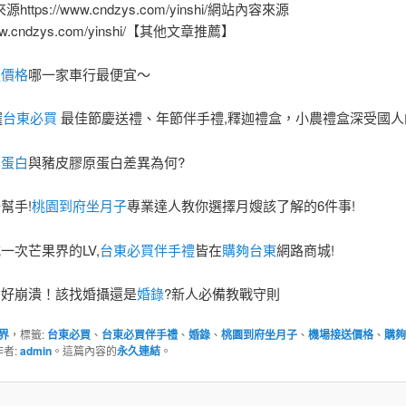
ttps://www.cndzys.com/yinshi/網站內容來源
/www.cndzys.com/yinshi/【其他文章推薦】
送價格
哪一家車行最便宜～
選
台東必買
最佳節慶送禮、年節伴手禮,釋迦禮盒，小農禮盒深受國人
原蛋白
與豬皮膠原蛋白差異為何?
幫手!
桃園到府坐月子
專業達人教你選擇月嫂該了解的6件事!
一次芒果界的LV,
台東必買伴手禮
皆在
購夠台東
網路商城!
備好崩潰！該找婚攝還是
婚錄
?新人必備教戰守則
界
，標籤:
台東必買
、
台東必買伴手禮
、
婚錄
、
桃園到府坐月子
、
機場接送價格
、
購夠
作者:
admin
。這篇內容的
永久連結
。