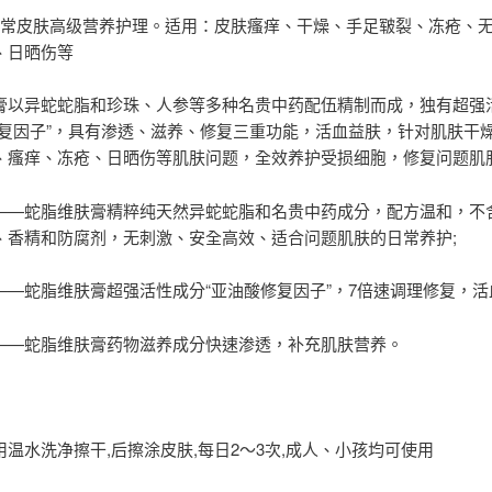
日常皮肤高级营养护理。适用：皮肤瘙痒、干燥、手足皲裂、冻疮、
、日晒伤等
膏以异蛇蛇脂和珍珠、人参等多种名贵中药配伍精制而成，独有超强
修复因子”，具有渗透、滋养、修复三重功能，活血益肤，针对肌肤干
、瘙痒、冻疮、日晒伤等肌肤问题，全效养护受损细胞，修复问题肌
——蛇脂维肤膏精粹纯天然异蛇蛇脂和名贵中药成分，配方温和，不
、香精和防腐剂，无刺激、安全高效、适合问题肌肤的日常养护;
——蛇脂维肤膏超强活性成分“亚油酸修复因子”，7倍速调理修复，活
——蛇脂维肤膏药物滋养成分快速渗透，补充肌肤营养。
温水洗净擦干,后擦涂皮肤,每日2～3次,成人、小孩均可使用