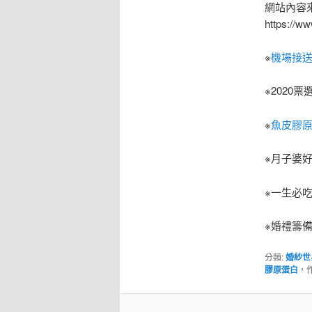
網站內容來源h
https:/
※
機場接
※2020票
※
魚皮膠
※月子婆好
※一生必吃
※婚禮籌
分類:
婚紗世
膠原蛋白
，