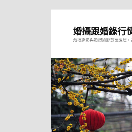
跳
至
主
婚攝跟婚錄行
要
婚禮錄影與婚禮攝影豐富經驗，
內
容