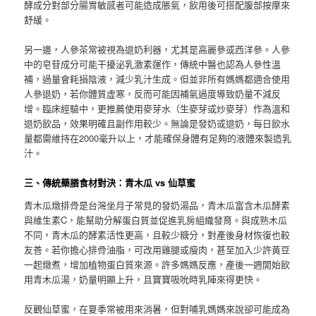
酵成分對部分腸胃敏感者可能造成脹氣，飲用後可搭配腹部按摩來
舒緩。
另一邊，人參茶常被視為退奶利器，尤其是高麗參或西洋參。人參
中的皂苷成分可能干擾泌乳激素運作，傳統中醫也認為人參性溫
補，過量會耗損陰液，減少乳汁生成。但並非所有媽媽都適合使用
人參退奶，若你體質虛寒，反而可能因補氣過度導致奶量不減反
增。臨床經驗中，更推薦使用麥芽水（生麥芽或炒麥芽）作為溫和
退奶飲品，效果明確且副作用較少。無論是發奶或退奶，每日飲水
量都需維持在2000毫升以上，才能確保身體有足夠的液體來製造乳
汁。
三、傳統藥膳食材對決：青木瓜 vs 仙草蜜
青木瓜燉排骨是台灣坐月子常見的發奶湯品，青木瓜富含木瓜酵素
與維生素C，能幫助分解蛋白質並促進乳房組織發育。與成熟木瓜
不同，青木瓜的酵素活性更高，且較少糖分，對產後身材恢復也較
友善。若你擔心排骨油脂，可改用雞腿或瘦肉，甚至加入少許黃豆
一起燉煮，增加植物蛋白質來源。許多媽媽反應，產後一週開始飲
用青木瓜湯，奶量明顯上升，且寶寶吸吮時乳陣來得更快。
反觀仙草蜜，在夏季常被用來消暑，但對哺乳媽媽來說卻可能成為