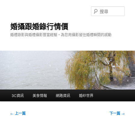
跳
至
搜
主
尋
要
婚攝跟婚錄行情價
內
婚禮錄影與婚禮攝影豐富經驗，為您用攝影留住婚禮瞬間的感動
容
主
3C資訊
美食情報
網路資訊
婚紗世界
要
選
單
文
←
上一篇
下一篇
→
章
導
覽