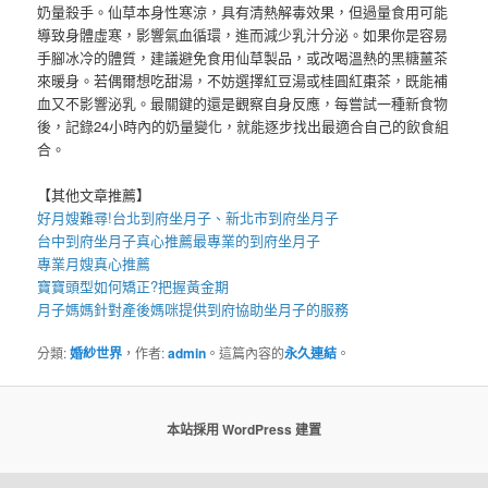
奶量殺手。仙草本身性寒涼，具有清熱解毒效果，但過量食用可能
導致身體虛寒，影響氣血循環，進而減少乳汁分泌。如果你是容易
手腳冰冷的體質，建議避免食用仙草製品，或改喝溫熱的黑糖薑茶
來暖身。若偶爾想吃甜湯，不妨選擇紅豆湯或桂圓紅棗茶，既能補
血又不影響泌乳。最關鍵的還是觀察自身反應，每嘗試一種新食物
後，記錄24小時內的奶量變化，就能逐步找出最適合自己的飲食組
合。
【其他文章推薦】
好月嫂難尋!
台北到府坐月子
、
新北市到府坐月子
台中到府坐月子
真心推薦最專業的
到府坐月子
專業
月嫂
真心推薦
寶寶
頭型
如何矯正?把握黃金期
月子媽媽
針對產後媽咪提供到府協助坐月子的服務
分類:
婚紗世界
，作者:
admin
。這篇內容的
永久連結
。
本站採用 WordPress 建置