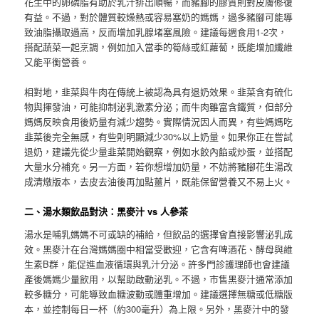
花生中的卵磷脂有助於乳汁排出順暢，而豬腳的膠質則對皮膚修復
有益。不過，對於體質較燥熱或容易塞奶的媽媽，過多豬腳可能導
致油脂攝取過高，反而增加乳腺堵塞風險。建議每週食用1-2次，
搭配蔬菜一起烹調，例如加入當季的筍絲或紅蘿蔔，既能增加纖維
又能平衡營養。
相對地，韭菜與牛肉在傳統上被認為具有退奶效果。韭菜含有硫化
物與揮發油，可能抑制泌乳激素分泌；而牛肉雖富含鐵質，但部分
媽媽反映食用後奶量有減少趨勢。實際情況因人而異，有些媽媽吃
韭菜後完全無感，有些則明顯減少30%以上奶量。如果你正在嘗試
退奶，建議先從少量韭菜開始觀察，例如水餃內餡或炒蛋，並搭配
大量水分補充。另一方面，若你想增加奶量，不妨將豬腳花生湯改
成清燉版本，去皮去油後再加點薑片，既能保留營養又不易上火。
二、湯水類飲品對決：黑麥汁 vs 人參茶
湯水是哺乳媽媽不可或缺的補給，但飲品的選擇會直接影響泌乳成
效。黑麥汁在台灣媽媽圈中相當受歡迎，它含有啤酒花、酵母與維
生素B群，能促進血液循環與乳汁分泌。許多門診護理師也會建議
產後媽媽少量飲用，以幫助啟動泌乳。不過，市售黑麥汁通常添加
較多糖分，可能導致血糖波動或體重增加。建議選擇無糖或低糖版
本，並控制每日一杯（約300毫升）為上限。另外，黑麥汁中的發