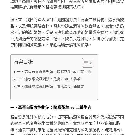
退奶。然而，每個人的體質不同，對食物的反應也各異，因此這份
指南將提供你實用的替換建議與觀察技巧。
接下來，我們將深入探討三組關鍵對決：高蛋白質食物、湯水類飲
品、以及傳統藥膳食材，幫助你建立清晰的飲食藍圖。無論你是奶
水不足的追奶媽媽，還是面臨乳腺炎風險的奶量過多媽咪，都能從
中找到適合的調整方法。記住，飲食只是輔助，保持心情愉快、充
足睡眠與頻繁親餵，才是維持穩定泌乳的根基。
內容目錄
一、高蛋白質食物對決：豬腳花生 vs 韭菜牛肉
二、湯水類飲品對決：黑麥汁 vs 人參茶
三、傳統藥膳食材對決：青木瓜 vs 仙草蜜
一、高蛋白質食物對決：豬腳花生 vs 韭菜牛肉
蛋白質是乳汁的核心成分，但不同來源的蛋白質可能帶來截然不同
的效果。豬腳與花生這對經典組合，富含膠原蛋白與不飽和脂肪
酸，過去常被用來幫助產後媽媽補充體力並刺激泌乳。研究指出，