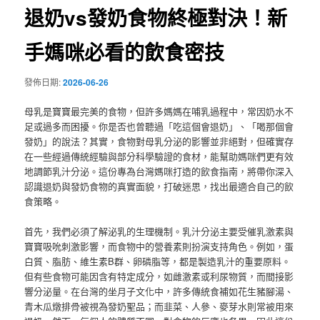
退奶vs發奶食物終極對決！新
手媽咪必看的飲食密技
發佈日期:
2026-06-26
母乳是寶寶最完美的食物，但許多媽媽在哺乳過程中，常因奶水不
足或過多而困擾。你是否也曾聽過「吃這個會退奶」、「喝那個會
發奶」的說法？其實，食物對母乳分泌的影響並非絕對，但確實存
在一些經過傳統經驗與部分科學驗證的食材，能幫助媽咪們更有效
地調節乳汁分泌。這份專為台灣媽咪打造的飲食指南，將帶你深入
認識退奶與發奶食物的真實面貌，打破迷思，找出最適合自己的飲
食策略。
首先，我們必須了解泌乳的生理機制。乳汁分泌主要受催乳激素與
寶寶吸吮刺激影響，而食物中的營養素則扮演支持角色。例如，蛋
白質、脂肪、維生素B群、卵磷脂等，都是製造乳汁的重要原料。
但有些食物可能因含有特定成分，如雌激素或利尿物質，而間接影
響分泌量。在台灣的坐月子文化中，許多傳統食補如花生豬腳湯、
青木瓜燉排骨被視為發奶聖品；而韭菜、人參、麥芽水則常被用來