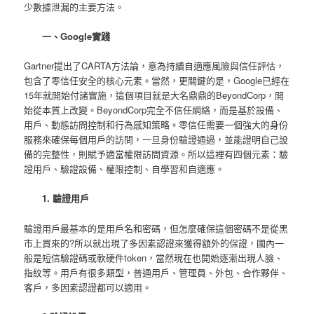
少數據泄漏的主要方法。
一、Google實踐
Gartner提出了CARTA方法論，意為持續自適應風險與信任評估，
包含了零信任安全的核心元素。當然，更關鍵的是，Google已經在
15年就開始付諸實施，這個項目就是大名鼎鼎的BeyondCorp，開
始從本質上改變。BeyondCorp完全不信任網絡，而是基於設備、
用戶、動態訪問控制和行為感知策略。零信任需要一個強大的身份
服務來確保每個用戶的訪問，一旦身份驗證通過，並能證明自己設
備的完整性，則賦予適當權限訪問資源。所以這裡有四個元素：驗
證用戶、驗證設備、權限控制、自學習和自適應。
1. 驗證用戶
驗證用戶最基本的是用戶名和密碼，但怎麼確保這個密碼不是從黑
市上買來的?所以就出現了多因素認證來獲得額外的保證，國內一
般是短信驗證碼或軟硬件token，當然現在也開始逐漸出現人臉、
指紋等。用戶有很多類型，普通用戶、管理員、外包、合作夥伴、
客戶，多因素認證都可以適用。