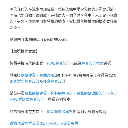
零信任目的在減少內部威脅，整個架構中學習和適應是重要環節。
同時也對自動化很敏感，在這麼大一個全球企業中，人工是不現實
的。另外，整個項目對特權的檢查，會比對普通權限的檢查要仔細
的多。
網站內容來源http://safe.it168.com/
【精選推薦文章】
智慧手機時代的來臨，
RWD網頁設計
已成為
網頁設計推薦
首選
想知道
網站建置
、
網站改版
該如何進行嗎?將由專業工程師為您規
劃
客製化網頁設計
及
後台網頁設計
帶您來看
台北網站建置
、
套版網頁設計
、
台北網站改版設計
、
台北
RWD響應式網頁設計
，各種案例分享
廣告預算用在刀口上，
網站設計公司
幫您達到更多曝光效益
跟着大公司學安全之BeyondCorp安全架構