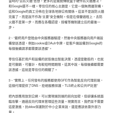
當時的“去防火牆”思想，更多的是擺脫傳統盒子硬件防火牆層次，
和Google還不一樣。零信任的核心主題是，它是一個無周邊架構，
這和Google的員工分佈在全球各地辦公有關係。這並不是說防火牆
完蛋了，而是說不作為“主要”安全機制。但是在借鑒過程上，去防
火牆不是第一步，而應在各種認證、授權等機制建立后的最後一
步。
2、“最終用戶登陸由中央服務器驗證，然後中央服務器向用戶端設
備發送憑證，例如cookie或OAuh令牌，從客戶端設備到Google的
每個後續請求都需要該憑據”。
零信任基於用戶和設備的狀態做出智能決策，憑證是動態的，也就
是可撤銷、可審計、有較短時間期限。這其中說，每個後續都需要
該憑據，這就是零信任的精髓了。
3、“實際上，任何發布的服務都使用GFE作為智能反向代理前端，
這個代理提供了DNS，拒絕服務保護，TLS終止和公共IP託管”
把內部應用放到公網，可以實現端到端的前向加密，但卻讓系統面
臨攻擊，通過反向代理來管理這些流量。現實而言，我們並不需要
這麼激進，抗ddos保護對於中小企業來說，還是應該依靠外部力
量。