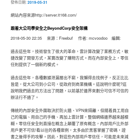
發佈日期:
2019-05-31
網站內容來源http://server.it168.com/
跟着大公司學安全之BeyondCorp安全架構
2018-05-30 22:35 來源：Freebuf 作者: mcvoodoo 編輯:
過去這些年，技術發生了很大的革命，雲計算改變了業務方式，敏
捷改變了開發方式，某寶改變了購物方式。而在內部安全上，零信
任則提供了一個新的模式。
過去這些年，各種數據泄漏層出不窮，我懶得去找例子，反正比比
皆是，從大公司到小公司，從政府到商業機構。這說明什麼呢?這
說明我們過去的方法出了問題，以前基於邊界來劃分可信不可信的
辦法行不通了。
傳統的內部安全外圍取決於防火牆、VPN來隔離，但隨着員工用自
己的電腦、用自己的手機、再加上雲計算，整個網絡邊界越來越模
糊。零信任安全則直接在概念上顛覆了原有概念，內部用戶比外部
用戶更不可信!看以往的各種案例，太多由於黑客掌握了密碼，證
書之後得手的攻擊。因此，對這些內部用戶零信任，可能是未來減