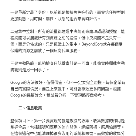
一是重新定義了身份，以前都是根據角色進行的，而零信任模型則
更加動態，用時間、屬性、狀態的組合來實時評估。
二是集中控制，所有的流量都通過中央網關來處理認證和授權，這
種網關可以攔截所有到資源之間的通信。但中央網關不是只有一
個，而是分佈式的，只是邏輯上的集中。BeyondCorp就在每個受
保護的資源之前放了一個反向代理服務。
三是主動防範，能夠檢查日誌做審計是一回事，能夠實時攔截主動
防範則是另一回事了。
Google的方法很好，值得借鑒，但不一定要完全照搬。每個企業有
自己的實際情況，要是上來就干，可能會導致更多的問題。根據
Google的幾篇論文，我試着分析一下實現路徑做參考。
二、信息收集
整個項目上，第一步要實現的就是數據的收集，收集數據的作用是
掌握全局，包括賬號和應用的流向關係、網絡架構、應用協議等。
在這個過程中也能清理掉很多沒用的系統和賬號。而數據的收集分