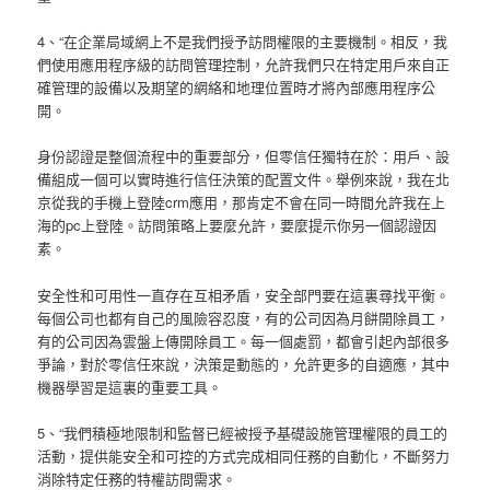
4、“在企業局域網上不是我們授予訪問權限的主要機制。相反，我
們使用應用程序級的訪問管理控制，允許我們只在特定用戶來自正
確管理的設備以及期望的網絡和地理位置時才將內部應用程序公
開。
身份認證是整個流程中的重要部分，但零信任獨特在於：用戶、設
備組成一個可以實時進行信任決策的配置文件。舉例來說，我在北
京從我的手機上登陸crm應用，那肯定不會在同一時間允許我在上
海的pc上登陸。訪問策略上要麼允許，要麼提示你另一個認證因
素。
安全性和可用性一直存在互相矛盾，安全部門要在這裏尋找平衡。
每個公司也都有自己的風險容忍度，有的公司因為月餅開除員工，
有的公司因為雲盤上傳開除員工。每一個處罰，都會引起內部很多
爭論，對於零信任來說，決策是動態的，允許更多的自適應，其中
機器學習是這裏的重要工具。
5、“我們積極地限制和監督已經被授予基礎設施管理權限的員工的
活動，提供能安全和可控的方式完成相同任務的自動化，不斷努力
消除特定任務的特權訪問需求。