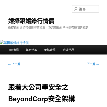
跳
至
搜
主
尋
要
婚攝跟婚錄行情價
內
婚禮錄影與婚禮攝影豐富經驗，為您用攝影留住婚禮瞬間的感動
容
主
3C資訊
美食情報
網路資訊
婚紗世界
要
選
單
文
←
上一篇
下一篇
→
章
導
覽
跟着大公司學安全之
BeyondCorp安全架構