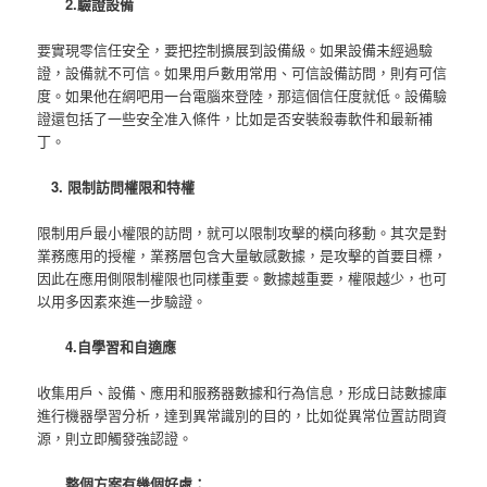
2.驗證設備
要實現零信任安全，要把控制擴展到設備級。如果設備未經過驗
證，設備就不可信。如果用戶數用常用、可信設備訪問，則有可信
度。如果他在網吧用一台電腦來登陸，那這個信任度就低。設備驗
證還包括了一些安全准入條件，比如是否安裝殺毒軟件和最新補
丁。
3. 限制訪問權限和特權
限制用戶最小權限的訪問，就可以限制攻擊的橫向移動。其次是對
業務應用的授權，業務層包含大量敏感數據，是攻擊的首要目標，
因此在應用側限制權限也同樣重要。數據越重要，權限越少，也可
以用多因素來進一步驗證。
4.自學習和自適應
收集用戶、設備、應用和服務器數據和行為信息，形成日誌數據庫
進行機器學習分析，達到異常識別的目的，比如從異常位置訪問資
源，則立即觸發強認證。
整個方案有幾個好處：