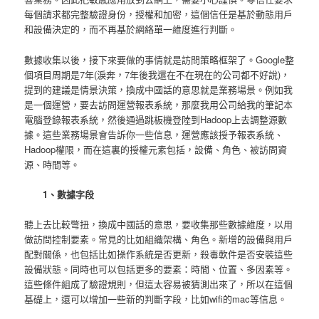
每個請求都完整驗證身份，授權和加密，這個信任是基於動態用戶
和設備決定的，而不再基於網絡單一維度進行判斷。
數據收集以後，接下來要做的事情就是訪問策略框架了。Google整
個項目周期是7年(淚奔，7年後我還在不在現在的公司都不好說)，
提到的建議是情景決策，換成中國話的意思就是業務場景。例如我
是一個運營，要去訪問運營報表系統，那麼我用公司給我的筆記本
電腦登錄報表系統，然後通過跳板機登陸到Hadoop上去調整源數
據。這些業務場景會告訴你一些信息，運營應該授予報表系統、
Hadoop權限，而在這裏的授權元素包括，設備、角色、被訪問資
源、時間等。
1、數據字段
聽上去比較彆扭，換成中國話的意思，要收集那些數據維度，以用
做訪問控制要素。常見的比如組織架構、角色。新增的設備與用戶
配對關係，也包括比如操作系統是否更新，殺毒軟件是否安裝這些
設備狀態。同時也可以包括更多的要素：時間、位置、多因素等。
這些條件組成了驗證規則，但這太容易被猜測出來了，所以在這個
基礎上，還可以增加一些新的判斷字段，比如wifi的mac等信息。