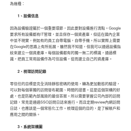
為幾種：
1、設備信息
因為設備驗證屬於一個重要環節，因此要對設備進行清點。Google
要求所有設備都有IT管理，並且保存一個資產庫，但這在國內企業
中並不現實，例如有的員工自帶電腦，自帶手機。所以實際上需要
在Google的思路上有所拓展，雖然我不知道，但我可以通過設備指
紋來建立一個資產庫。每個設備都有的獨一無二的標識，通過標
識，把員工常用設備作為可信設備，從而建立自己的資產庫。
2、梳理訪問記錄
零信任的目標是完全消除靜態密碼的使用，轉為更加動態的驗證，
可以對每個單獨的訪問發布範圍、時間的證書。這是這個架構的好
處，也是防範內部風險的最佳答案。所以需要掌握公司內部的訪問
記錄，常見是通過SSO訪問日誌來進行。而且定期review內網訪問
日誌，也應該是一個常態化工作。梳理這個的目的，是了解賬戶和
應用之間的關係。
3、系統架構圖