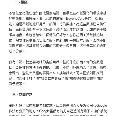
3、權限
零信任是把信任從外圍改變到端點，目標是在不斷變化的環境中基
於動態用戶和設備，做出智能的選擇。BeyondCorp是最小權限原
則，通過不斷地處理用戶、設備、行為數據，為這些數據建立信任
值，每個資源都有一個信任層，必須滿足才能訪問。比如你的手機
版本過低，系統會給你一個低信任評分。當你訪問工資數據的時
候，需要你有更高的信任等級。你必須把手機版本升級，否則不能
訪問資源。這其實和金融里的信用分一個意思，這些元素的組合形
成了分數。
但有一點，就是要明確的告訴用戶，基於什麼原因，你的分數過
低，要把補救方法明確的提示出來，不然用戶就陷入了迷思，然後
會幹出一些亂七八糟的事情出來。換句話說，可以把規則形成問
題，你的補丁打了嗎?殺毒軟件更新了嗎?然後通過驗證這些問題，
賦予權限。
三、訪問控制
策略訂好了以後就是控制措施，這裏也是國內大多數公司和Google
做法有分叉的地方，Google當然有能力自己造所有輪子，操作系統