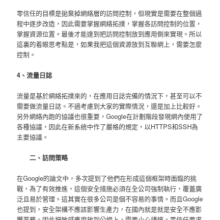
零信任的目標是拋棄掉網絡層的訪問控制，但現實是需要在整個過
程中逐步改造，因此需要掌握網絡拓撲，掌握各訪問控制的位置，
掌握資源位置。最後才能達到把訪問控制放到應用側來實現。所以
這裏的着眼思考點是，如果我把這個資源放到互聯網上，需要怎麼
控制。
4、流量日誌
流量是基於網絡拓撲來的，在應用日誌完備的情況下，甚至可以不
需要做流量日誌。不過考慮到大家的實際情況，還是加上比較好。
另外網絡內跑的協議也很重要，Google在計劃階段發現網內使用了
各種協議，因此在新系統中作了嚴格的規定，以HTTPS和SSH為
主要協議。
二、訪問策略
在Google的論文中，多次提到了他們在形成這個框架時面臨的挑
戰，為了有效推進，這個安全措施必須在全公司強制執行，覆蓋廣
泛且易於管理。這其實在很多公司是個不容易的事情。而且Google
也提到，安全架構不應該影響生產力，在國內就是就是安全不應影
響業務。因此把敏感應用放到公網上，需要小心謹慎。零信任要求