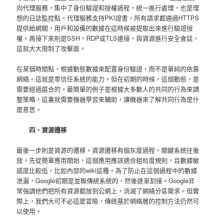
向代理服務，集中了身份驗證和授權過程，統一進行處理，也是理
想的日誌監控點。代理服務支持PKI證書，所有請求都通過HTTPS
提供給網關，用戶和設備的數據在這時候被提取出來進行驗證授
權。再接下來則是SSH，RDP或TLS連接，與資源進行安全會話，
這就大大限制了攻擊面。
在某個時間點，根據動態數據來配置身份驗證，而不是單純的依靠
網絡。這就是零信任系統的能力。但在初期的時候，這個動態，是
需要經過磨合的。最簡單的例子是根據大多數人的共同的行為來調
整策略，這裏就需要機器學習來輔助，讓機器來了解共同行為是什
麼意思。
四、資源遷移
最後一步則是資源的遷移。資源遷移有個灰度過程，關鍵系統往後
放，先從簡單應用開始，這個應用應該適合粗粒度規則，且數據敏
感度比較低，比如內部的wiki這種。為了防止在這個過程中的數據
泄漏，Google初期是並聯傳統系統的，然後逐漸割接。Google非
常強調他們把所有資源都放到公網上，消滅了網絡分區需求。但實
際上，我們大可不必這麼冒險，傳統基於網絡層的控制方法仍然可
以使用。