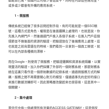
都能自己寫，但國內公司很少會這麼干，同時在內部這些應用里，
或多或少都會有外購的應用系統。
1、微服務
傳統系統已經做了很多訪問控制手段，有的可能就是一個SSO賬
號，這種方式是角色、權限是在後面邏輯上處理的，也就是說，你
先進入內網門戶，然後通過門戶進入各個子系統。在進入門戶這個
環節並不做後面的資源的驗證，把驗證放在了後端應用上處理。這
也就是之前烏雲還在的時候，我們看到一旦拿到一個員工賬號，就
可以在內部各種橫向漂移。
而在Google，則使用了微服務，把驗證邏輯和資源系統隔離，以實
現靈活的驗證。加入你們採購了外部的一個財務系統，那麼財務系
統在這裏只看作是一個原始數據的記錄系統。通過微服務方式的解
耦，服務之間不再需要關心對方的模型，僅通過事先約定好的接口
來進行數據流轉即可。因此策略層改變起來也很容易，這是其中一
個關鍵。
2、集中處理
零信任中有一個處理所有流量的ACCESS GATEWAY，這是個反