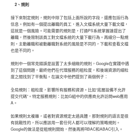
2、規則
接下來制定規則，規則中除了包括上面所說的字段，還應包括行為
信息。例如有一個提出離職的員工，進入文檔系統大量下載文檔，
這就是一個風險。可能需要的規則是，打通PS系統掌握誰提出了
離職，然後限制該員工對文檔系統的大量下載行為。再細分一點規
則，主動離職和被動離職對系統的風險是不同的，下載和查看文檔
也是不同的。
規則中一個常見錯誤是設置了太多細緻的規則，Google在實踐中遇
到了這個問題，最終他們在代理服務的粗粒度，和後端資源的細粒
度之間找到了平衡點。在論文中他們提到了兩個例子：
全局規則：粗粒度，影響所有服務和資源。比如“底層設備不允許
提交代碼”。特定服務規則：比如G組中的供應商允許訪問web應用
A。
如果規則太複雜，或者對資源規定太過具體，那對規則的語言是很
有挑戰性的，所以應該用一套任何人都可以理解的策略規則。
Google的做法是從粗規則開始，然後再將RBAC和ABAC引入。