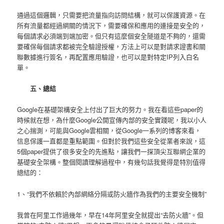
通過這個邏輯，只需要把流量指向訪問結構，就可以保護資源。在
所有流量都經過網關的情況下，需要確保和應用的連接是安全的，
每個請求必須端到端加密。但只有這麼個安全隧道是不夠的，還需
要確保每個請求都被完全驗證授權，方法上可以是對請求證書和關
聯數據進行簽名，再配置應用驗證，也可以是對特定IP列入白名
單。
五、總結
Google在基礎架構安全上付出了巨大的努力。我在看這些paper的
時候就在想，為什麼Google公開宣傳內部的安全實踐呢，我以小人
之心揣測，可能與Google雲相關，從Google一系列的博客來看，
信息保護一直都是重點範圍。但對於我們這些安全從業者來說，這
5個paper提供了很多安全的先進點，讓我們一探頂尖互聯網企業的
基礎安全架構。整個閱讀理解過程中，有幾句話我覺得是特別值得
總結的：
1、“我們不依賴於內部網絡分隔或防火牆作為我們的主要安全機制”
我曾在阿里工作過幾年，早在14年阿里安全就提出“去防火牆”。但