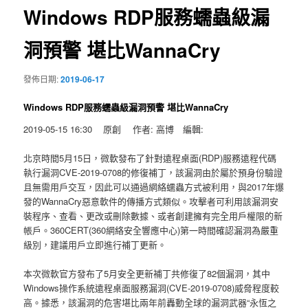
Windows RDP服務蠕蟲級漏
洞預警 堪比WannaCry
發佈日期:
2019-06-17
Windows RDP服務蠕蟲級漏洞預警 堪比WannaCry
2019-05-15 16:30 原創 作者: 高博 編輯:
北京時間5月15日，微軟發布了針對遠程桌面(RDP)服務遠程代碼
執行漏洞CVE-2019-0708的修復補丁，該漏洞由於屬於預身份驗證
且無需用戶交互，因此可以通過網絡蠕蟲方式被利用，與2017年爆
發的WannaCry惡意軟件的傳播方式類似。攻擊者可利用該漏洞安
裝程序、查看、更改或刪除數據、或者創建擁有完全用戶權限的新
帳戶。360CERT(360網絡安全響應中心)第一時間確認漏洞為嚴重
級別，建議用戶立即進行補丁更新。
本次微軟官方發布了5月安全更新補丁共修復了82個漏洞，其中
Windows操作系統遠程桌面服務漏洞(CVE-2019-0708)威脅程度較
高。據悉，該漏洞的危害堪比兩年前轟動全球的漏洞武器“永恆之