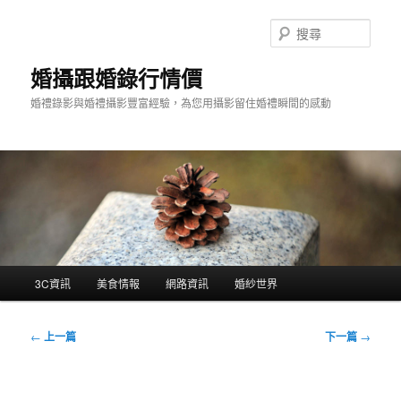
跳
至
搜
主
尋
要
婚攝跟婚錄行情價
內
婚禮錄影與婚禮攝影豐富經驗，為您用攝影留住婚禮瞬間的感動
容
主
3C資訊
美食情報
網路資訊
婚紗世界
要
選
單
文
←
上一篇
下一篇
→
章
導
覽