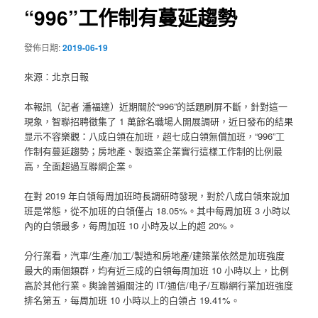
“996”工作制有蔓延趨勢
發佈日期:
2019-06-19
來源：北京日報
本報訊（記者 潘福達）近期關於“996”的話題刷屏不斷，針對這一
現象，智聯招聘徵集了 1 萬餘名職場人開展調研，近日發布的結果
显示不容樂觀：八成白領在加班，超七成白領無償加班，“996”工
作制有蔓延趨勢；房地產、製造業企業實行這樣工作制的比例最
高，全面超過互聯網企業。
在對 2019 年白領每周加班時長調研時發現，對於八成白領來說加
班是常態，從不加班的白領僅占 18.05%。其中每周加班 3 小時以
內的白領最多，每周加班 10 小時及以上的超 20%。
分行業看，汽車/生產/加工/製造和房地產/建築業依然是加班強度
最大的兩個類群，均有近三成的白領每周加班 10 小時以上，比例
高於其他行業。輿論普遍關注的 IT/通信/电子/互聯網行業加班強度
排名第五，每周加班 10 小時以上的白領占 19.41%。