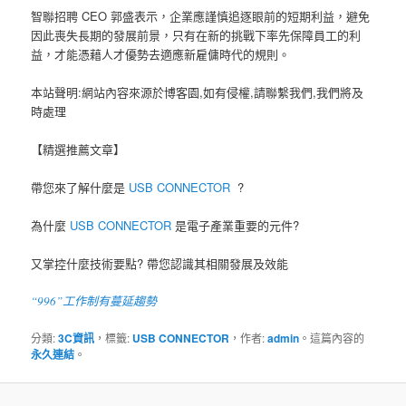
智聯招聘 CEO 郭盛表示，企業應謹慎追逐眼前的短期利益，避免
因此喪失長期的發展前景，只有在新的挑戰下率先保障員工的利
益，才能憑藉人才優勢去適應新雇傭時代的規則。
本站聲明:網站內容來源於博客園,如有侵權,請聯繫我們,我們將及
時處理
【精選推薦文章】
帶您來了解什麼是
USB CONNECTOR
?
為什麼
USB CONNECTOR
是電子產業重要的元件?
又掌控什麼技術要點? 帶您認識其相關發展及效能
“996”工作制有蔓延趨勢
分類:
3C資訊
，標籤:
USB CONNECTOR
，作者:
admin
。這篇內容的
永久連結
。