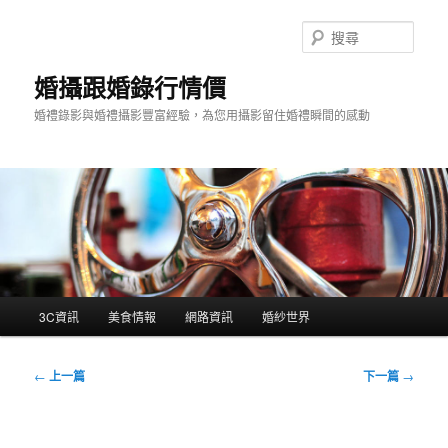
跳
至
搜
主
尋
要
婚攝跟婚錄行情價
內
婚禮錄影與婚禮攝影豐富經驗，為您用攝影留住婚禮瞬間的感動
容
主
3C資訊
美食情報
網路資訊
婚紗世界
要
選
單
文
←
上一篇
下一篇
→
章
導
覽