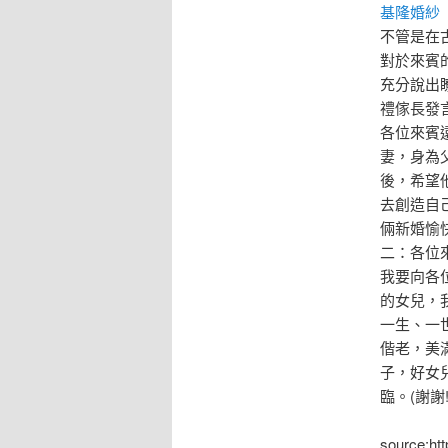
基隆婚紗
不管是在
對於來賓
充分說出
禮傢長發
各位來賓
妻，身為
後，希望
去創造自
倆新婚愉
二：各位
我要向各
的女兒，
一生、一
偕老，美
子，好女
臨。(謝謝!
source:ht