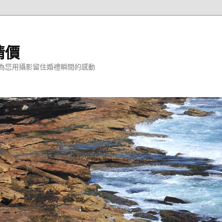
情價
為您用攝影留住婚禮瞬間的感動