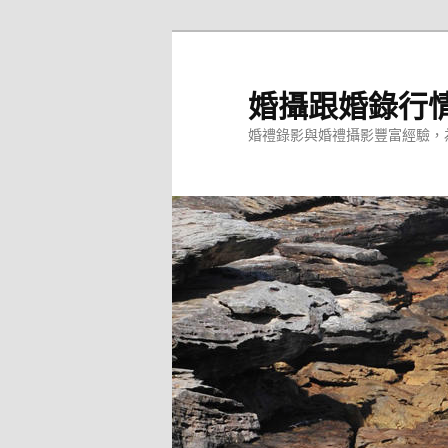
跳
至
主
婚攝跟婚錄行
要
婚禮錄影與婚禮攝影豐富經驗，
內
容