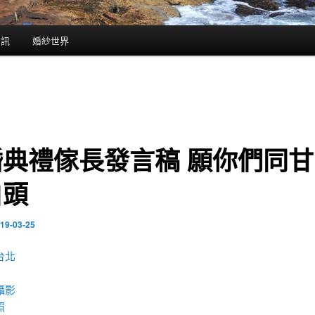
資訊
婚紗世界
婚典禮傢長發言稿 願你們同甘
白頭
19-03-25
台北
攝影
照