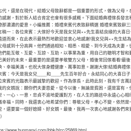
古代，還是在現代，結婚父母致辭都是一個重要的形式，做為父母，
的感謝，對於新人結合肯定也會有很多感概。下面結婚典禮傢長發言
瞭那濃濃的愛意。小編推薦：婚禮來賓代表致辭精選 婚禮來賓致辭三
言稿一：各位來賓：大傢好今天是我女兒與××先生喜結良緣的大喜日
遠道而來，在此表示最熱烈地歡迎並衷心地感謝!我女兒與××先生結
父母感到十分高興。他們通過相知、相悉、相愛、到今天成為夫妻，
他們能互敬、互愛、互諒、互助，以事業為重，用自己的聰明才智和
己美好的未來。最重要的是還要孝敬雙方父母，婚後常回傢看看!最後
快、幸福美滿。也祝大傢身體健康、萬事如意。謝謝大傢!結婚典禮傢
來賓：今天是我女兒____和____先生百年好合，永結同心的大喜日
位來賓的光臨表示最誠摯的歡迎。作為傢長，此時此刻，我有千言萬
我的女婿說：願你們夫妻恩愛，從今以後，無論是貧困，還是富有，
世、一心、一意，忠貞不渝地愛護對方，在人生的路途中永遠心心相
滿幸福。同時，我還衷心地希望你們：尊敬父母，孝心不變，依然是
兒，還要當一個好媳婦、好女婿。最後，我再一次衷心地感謝各們來
)
tps://www.hunmanyi.com/jhbk/hlzc/25869.html