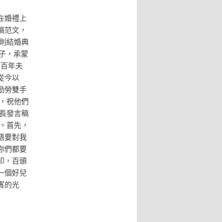
在婚禮上
稿范文，
則結婚典
子，承蒙
為百年夫
從今以
勤勞雙手
，祝他們
長發言稿
子。首先，
語要對我
你們都要
印，百頭
一個好兒
賓的光