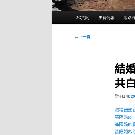
主
3C資訊
美食情報
網路
要
選
單
文
←
上一篇
章
導
覽
結
共
發佈日期:
20
婚禮錄影
基隆婚紗
基隆婚紗
基隆婚紗