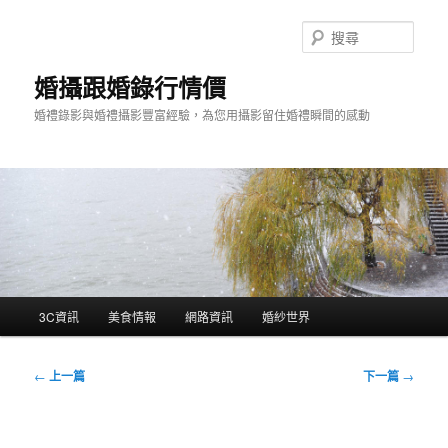
跳
至
搜
主
尋
要
婚攝跟婚錄行情價
內
婚禮錄影與婚禮攝影豐富經驗，為您用攝影留住婚禮瞬間的感動
容
主
3C資訊
美食情報
網路資訊
婚紗世界
要
選
單
文
←
上一篇
下一篇
→
章
導
覽