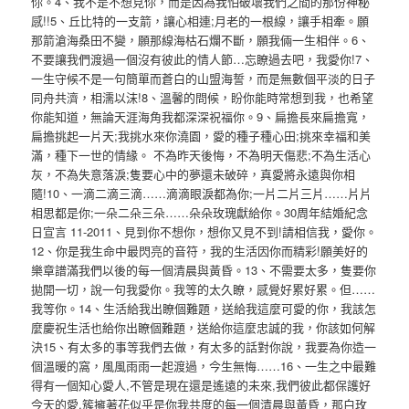
你。4、我不是不想見你，而是因為我怕破壞我們之間的那份神秘
感!!5、丘比特的一支箭，讓心相連;月老的一根線，讓手相牽。願
那箭滄海桑田不變，願那線海枯石爛不斷，願我倆一生相伴。6、
不要讓我們渡過一個沒有彼此的情人節…忘瞭過去吧，我愛你!7、
一生守候不是一句簡單而蒼白的山盟海誓，而是無數個平淡的日子
同舟共濟，相濡以沫!8、溫馨的問候，盼你能時常想到我，也希望
你能知道，無論天涯海角我都深深祝福你。9、扁擔長來扁擔寬，
扁擔挑起一片天;我挑水來你澆園，愛的種子種心田;挑來幸福和美
滿，種下一世的情緣。 不為昨天後悔，不為明天傷悲;不為生活心
灰，不為失意落淚;隻要心中的夢還未破碎，真愛將永遠與你相
隨!10、一滴二滴三滴……滴滴眼淚都為你;一片二片三片……片片
相思都是你;一朵二朵三朵……朵朵玫瑰獻給你。30周年結婚紀念
日宣言 11-2011、見到你不想你，想你又見不到!請相信我，愛你。
12、你是我生命中最閃亮的音符，我的生活因你而精彩!願美好的
樂章譜滿我們以後的每一個清晨與黃昏。13、不需要太多，隻要你
拋開一切，說一句我愛你。我等的太久瞭，感覺好累好累。但……
我等你。14、生活給我出瞭個難題，送給我這麼可愛的你，我該怎
麼慶祝生活也給你出瞭個難題，送給你這麼忠誠的我，你該如何解
決15、有太多的事等我們去做，有太多的話對你說，我要為你造一
個溫暖的窩，風風雨雨一起渡過，今生無悔……16、一生之中最難
得有一個知心愛人,不管是現在還是遙遠的未來,我們彼此都保護好
今天的愛.簇擁著花似乎是你我共度的每一個清晨與黃昏，那白玫