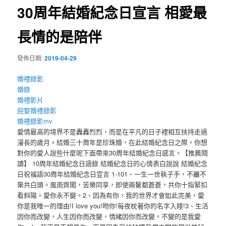
30周年結婚紀念日宣言 相愛最
長情的是陪伴
發佈日期:
2019-04-29
婚禮錄影
婚錄
婚禮影片
迎娶婚禮錄影
婚禮錄影mv
愛情最高的境界不是轟轟烈烈，而是在平凡的日子裡相互扶持走過
漫長的歲月。結婚三十周年是珍珠婚，在此結婚紀念日之際，你想
對你的愛人說些什麼呢下面帶來30周年結婚紀念日感言。【推薦閱
讀】 10周年結婚紀念日語錄 結婚紀念日的心情表白說說 結婚紀念
日祝福語30周年結婚紀念日宣言 1-101、一生一世執子手，不離不
棄共白頭。風雨齊闖，苦樂同享，即使兩鬢都蒼蒼，共你十指緊扣
看斜陽。愛你永不變。2、因為有你，我的世界才會如此完美，愛
你是我唯一的理由!I love you!吻你!每夜枕著你的名字入睡!3、生活
因你而改變，人生因你而改變，情緒因你而改變，不變的是我愛