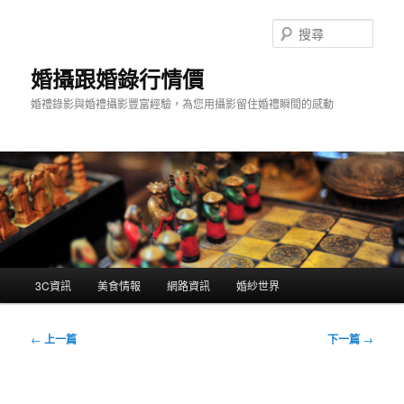
跳
至
搜
主
尋
要
婚攝跟婚錄行情價
內
婚禮錄影與婚禮攝影豐富經驗，為您用攝影留住婚禮瞬間的感動
容
主
3C資訊
美食情報
網路資訊
婚紗世界
要
選
單
文
←
上一篇
下一篇
→
章
導
覽