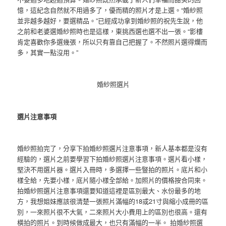
憶，這紀念自然就不用過多了，優而精的照片才是上選。“婚紗照
並非越多越好，要選精品。”已經成功拿到婚紗照的祝先生說，他
之前和老婆選婚紗照時也是這樣，東挑西選也選不出一張。“影樓
肯定喜歡你多選幾張，所以只有靠自己把握了。不然照片選得爛而
多，其實一點沒用。”
婚紗照選片
選片注意事項
婚紗照拍完了，分享下拍婚紗照選片注意事項，新人基本都是沒有
經驗的，選片之前要學習下拍婚紗照選片注意事項。選片看小樣，
堅決不用選片器。選片入冊時，多選擇一些豎拍的照片。底片和小
樣全給，先要小樣，底片隨小樣全部給。加照片的價格按合同來。
拍婚紗照選片注意事項還要知道這裡是區別最大、水份最多的地
方，我想姐妹應該很清楚一張照片滿幅的18或21寸與縮小成冊的區
別，一來照片很不大氣，二來照片大小費用上的區別也很高。還有
橫拍的照片。到時候做成最大，也只有滿幅的一半。 拍婚紗照選