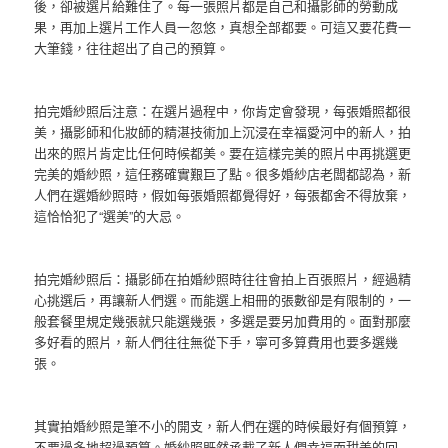
後，卻被選片給難住了。每一張照片都是自己和攝影師的勞動成
果，再加上選片工作人員一忽悠，真想全部都要。可這又要花費一
大筆錢，往往超出了自己的預算。
拍完婚紗照后注意：在選片過程中，你肯定會發現，每張婚照都很
美，攝影師和化妝師的精湛技術加上沉浸在幸福愛河中的新人，拍
出來的照片肯定比任何時候都美。要在這樣完美的照片中再挑選更
完美的婚紗照，這任務確實艱巨了點。很多婚紗店老闆都認為，新
人們在選婚紗照時，假如每張婚照都覺得好，每張都舍不得放棄，
這恰恰犯了“選美”的大忌。
拍完婚紗照后：攝影師在拍婚紗照時往往會拍上百張照片，經過精
心挑選后，再讓新人們選。而能選上相冊的張數卻是有限制的，一
般套餐里規定幾張就只能選幾張，多選是要另加費用的。面對那麼
多好看的照片，新人們往往無從下手，寧可多算費用也要多選幾
張。
其實拍婚紗照是筆不小的開支，新人們在選的時候最好有個預算，
不要過多地超過預算。婚紗照既然承載了新人們幸福而甜美的回