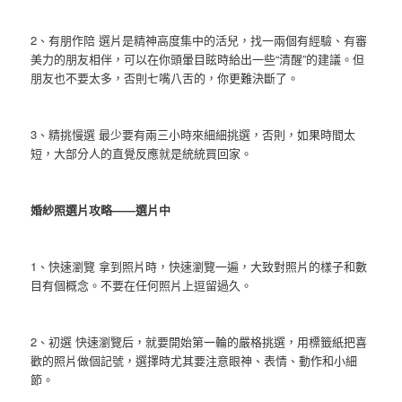
2、有朋作陪 選片是精神高度集中的活兒，找一兩個有經驗、有審
美力的朋友相伴，可以在你頭暈目眩時給出一些“清醒”的建議。但
朋友也不要太多，否則七嘴八舌的，你更難決斷了。
3、精挑慢選 最少要有兩三小時來細細挑選，否則，如果時間太
短，大部分人的直覺反應就是統統買回家。
婚紗照選片攻略——選片中
1、快速瀏覽 拿到照片時，快速瀏覽一遍，大致對照片的樣子和數
目有個概念。不要在任何照片上逗留過久。
2、初選 快速瀏覽后，就要開始第一輪的嚴格挑選，用標籤紙把喜
歡的照片做個記號，選擇時尤其要注意眼神、表情、動作和小細
節。