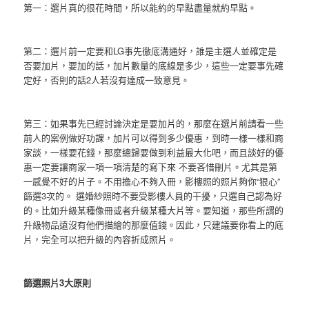
第一：選片真的很花時間，所以能約的早點盡量就約早點。
第二：選片前一定要和LG事先徹底溝通好，誰是主選人並確定是
否要加片，要加的話，加片數量的底線是多少，這些一定要事先確
定好，否則的話2人若沒有達成一致意見。
第三：如果事先已經討論決定是要加片的，那麼在選片前請看一些
前人的案例做好功課，加片可以得到多少優惠，到時一樣一樣和商
家談，一樣要花錢，那麼總歸要做到利益最大化吧，而且談好的優
惠一定要讓商家一項一項清楚的寫下來 不要吝惜刪片。尤其是第
一感覺不好的片子。不用擔心不夠入冊，影樓照的照片夠你“狠心”
篩選3次的。 選婚紗照時不要受影樓人員的干擾，只選自己認為好
的。比如升級某種像冊或者升級某種大片等。要知道，那些所謂的
升級物品遠沒有他們描繪的那麼值錢。因此，只建議要你看上的底
片，完全可以把升級的內容折成照片。
篩選照片3大原則