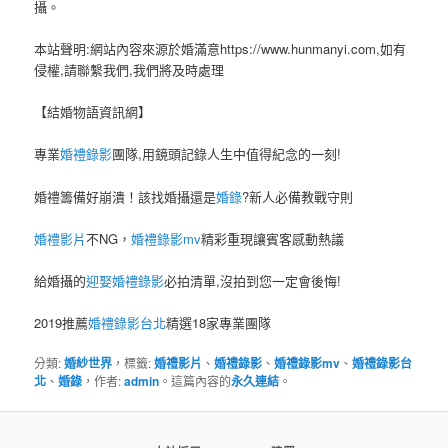
攝。
本站聲明:網站內容來源於婚滿意https://www.hunmanyi.com,如有
侵權,請聯繫我們,我們將及時處理
【結婚物語資訊網】
專業
婚禮錄影
團隊,用鏡頭記錄人生中值得紀念的一刻!
婚禮籌備好崩潰！該找婚攝還是
婚錄
?新人必備教戰守則
婚禮影片
不NG，
婚禮錄影mv
精彩重現讓賓客感動熱議
給婚攝的
迎娶婚禮錄影
必拍清單,沒拍到您一定會後悔!
2019推薦
婚禮錄影台北
精選18家專業團隊
分類:
婚紗世界
，標籤:
婚禮影片
、
婚禮錄影
、
婚禮錄影mv
、
婚禮錄影台
北
、
婚錄
，作者:
admin
。這篇內容的
永久連結
。