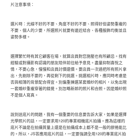
片注意事項：
選片時：光線不好的不要、角度不好的不要、照得好但姿勢重複的
不要、個人的少要，所選照片就要有遠近結合、各種服飾均衡並且
姿勢多樣。
選擇繁忙時有其它顧客在場，就算店員對您施壓也有所顧忌。找有
經驗或對攝影有認識的朋友陪伴前往給予意見。盡量抑制喜悅之
情，不要心急，慢慢和店員討價還價。要店員一次過把所有照片拿
出，先剔除不要的，再從剩下的挑選。挑選相片時，應同時考慮是
否與相簿的背景配合得宜。別偏重揀選某套婚紗的相片，以免出現
一套婚紗重複穿著的錯覺。別忽略新郎的照片和合照。因是婚紗照
不是個人寫真。
說到送底片的問題，我有一個重要的信息要告訴大家，如果是選擇
光學照片的話，一定要求用120的專業相機底片拍攝。應為這樣的
底片不論是在拍攝質量上還是在拍攝成本上都不是一般的膠捲能比
的。所以，JS答應用底片的話，一定要強調全用120的專業底片拍