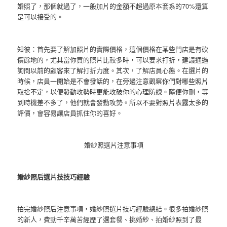
婚照了，那個就過了，一般加片的金額不超過原本套系的70%還算
是可以接受的。
知彼：首先要了解加照片的實際價格，這個價格在某些門店是有砍
價餘地的，尤其當你買的照片比較多時，可以要求打折，建議通過
詢問以前的顧客來了解打折力度。其次，了解店員心態。在選片的
時候，店員一開始是不會發話的，在旁邊注意觀察你們對哪些照片
取捨不定，以便發動攻勢時更能攻破你的心理防線。隨便你刪，等
到時機差不多了，他們就會發動攻勢。所以不要對照片表露太多的
評價，會容易讓店員抓住你的喜好。
婚紗照選片注意事項
婚紗照后選片技技巧經驗
拍完婚紗照后注意事項，婚紗照選片技巧經驗總結。很多拍婚紗照
的新人，費勁千辛萬苦經歷了選套餐、挑婚紗、拍婚紗照到了最