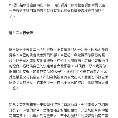
2、選8點以後夜間時段。這一時段選片，通常都要選到10點以後，
一些着急下班回家的店員就沒有耐心和你軟磨硬泡地要求加照片
了。
選片二人行最佳
選片還是小夫妻二人同行最好，不要帶其他人一起去，因為人多意
見雜，自己的決定就會受到影響。自己初一看覺得不怎麼樣的照
片，但是家人或朋友卻覺得好，在邊上大加讚揚，店員也會很適時
的配合，這時候自己的決定就會大受影響。 相信我，原本說幫你
把關的朋友很可能會成為“敲邊模子”，雖然他們不是有意為之。尤
其是帶着父母長輩去，不但審美觀會有很大出入，而且也不好意思
反駁父母的意見，結果選了一堆自己不喜歡的照片，卻讓商家大賺
一筆。
知己：首先要和另一半商量好選照片時誰拍板，免得兩個人互相遷
就選了不必要的照片。然後要確定好婚照預算，允許加照片的價格
範圍是多少，小編看到有些新人一不小心加照片的錢都夠拍兩三套