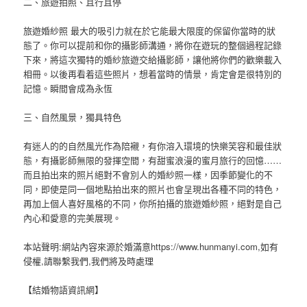
二、旅遊拍照、且行且停
旅遊婚紗照 最大的吸引力就在於它能最大限度的保留你當時的狀
態了。你可以提前和你的攝影師溝通，將你在遊玩的整個過程記錄
下來，將這次獨特的婚紗旅遊交給攝影師，讓他將你們的歡樂載入
相冊。以後再看着這些照片，想着當時的情景，肯定會是很特別的
記憶。瞬間會成為永恆
三、自然風景，獨具特色
有迷人的的自然風光作為陪襯，有你溶入環境的快樂笑容和最佳狀
態，有攝影師無限的發揮空間，有甜蜜浪漫的蜜月旅行的回憶……
而且拍出來的照片絕對不會別人的婚紗照一樣，因季節變化的不
同，即使是同一個地點拍出來的照片也會呈現出各種不同的特色，
再加上個人喜好風格的不同，你所拍攝的旅遊婚紗照，絕對是自己
內心和愛意的完美展現。
本站聲明:網站內容來源於婚滿意https://www.hunmanyi.com,如有
侵權,請聯繫我們,我們將及時處理
【結婚物語資訊網】