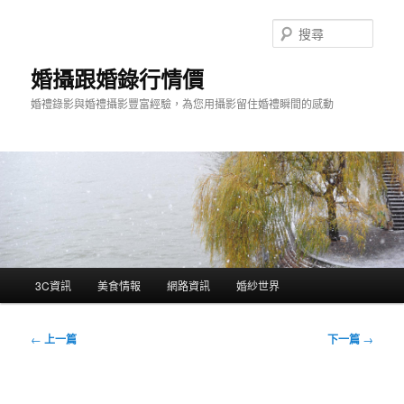
跳
至
搜
主
尋
要
婚攝跟婚錄行情價
內
婚禮錄影與婚禮攝影豐富經驗，為您用攝影留住婚禮瞬間的感動
容
主
3C資訊
美食情報
網路資訊
婚紗世界
要
選
單
文
←
上一篇
下一篇
→
章
導
覽