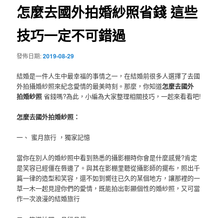
怎麼去國外拍婚紗照省錢 這些
技巧一定不可錯過
發佈日期:
2019-08-29
結婚是一件人生中最幸福的事情之一，在結婚前很多人選擇了去國
外拍攝婚紗照來紀念愛情的最美時刻。那麼，你知道
怎麼去國外
拍婚紗照
省錢嗎?為此，小編為大家整理相關技巧，一起來看看吧!
怎麼去國外拍婚紗照：
一、 蜜月旅行 ，獨家記憶
當你在別人的婚紗照中看到熟悉的攝影棚時你會是什麼感覺?肯定
是笑容已經僵在唇邊了。與其在影棚里聽從攝影師的擺布，照出千
篇一律的造型和笑容，還不如到嚮往已久的某個地方，讓那裡的一
草一木一起見證你們的愛情，既能拍出彰顯個性的婚紗照，又可當
作一次浪漫的結婚旅行