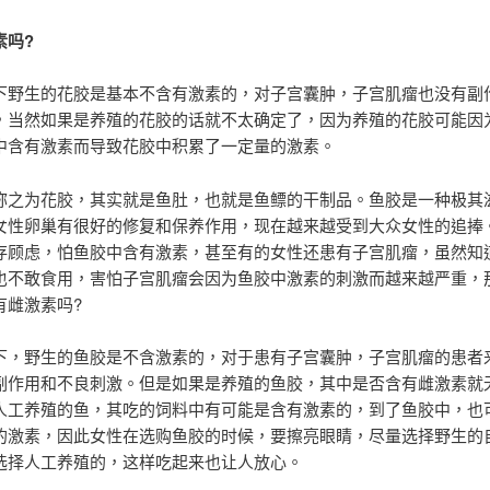
素吗?
下野生的花胶是基本不含有激素的，对子宫囊肿，子宫肌瘤也没有副
，当然如果是养殖的花胶的话就不太确定了，因为养殖的花胶可能因
中含有激素而导致花胶中积累了一定量的激素。
称之为花胶，其实就是鱼肚，也就是鱼鳔的干制品。鱼胶是一种极其
女性卵巢有很好的修复和保养作用，现在越来越受到大众女性的追捧
存顾虑，怕鱼胶中含有激素，甚至有的女性还患有子宫肌瘤，虽然知
也不敢食用，害怕子宫肌瘤会因为鱼胶中激素的刺激而越来越严重，
有雌激素吗?
下，野生的鱼胶是不含激素的，对于患有子宫囊肿，子宫肌瘤的患者
副作用和不良刺激。但是如果是养殖的鱼胶，其中是否含有雌激素就
人工养殖的鱼，其吃的饲料中有可能是含有激素的，到了鱼胶中，也
的激素，因此女性在选购鱼胶的时候，要擦亮眼睛，尽量选择野生的
选择人工养殖的，这样吃起来也让人放心。