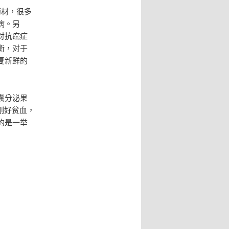
药材，很多
病。另
对抗癌症
衡，对于
复新鲜的
囊分泌果
刚好贫血，
的是一举