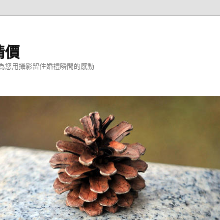
情價
為您用攝影留住婚禮瞬間的感動