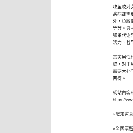
吃鱼胶对
疾病都需
外，鱼胶
等等。最
卵巢代谢
活力，甚
其实男性
糖，对于
需要大补
两得。
網站內容來源h
https:/
※想知道
※全國票