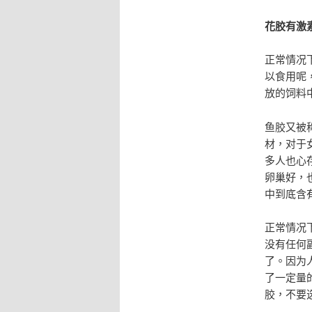
花胶有激
正常情况
以食用呢
放的饲料
鱼胶又被
材，对于
多人也心
卵巢好，
中到底含
正常情况
没有任何
了。因为
了一定量
胶，不要