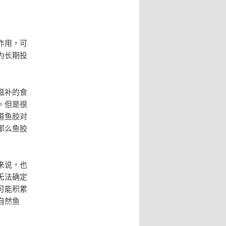
作用，可
为长期投
滋补的食
。但是很
道鱼胶对
那么鱼胶
来说，也
无法确定
可能积累
自然鱼