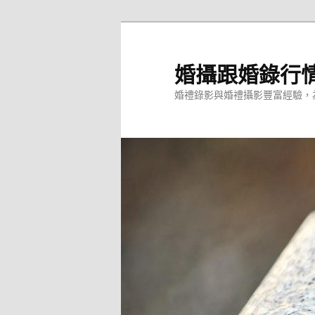
跳
至
主
婚攝跟婚錄行
要
婚禮錄影與婚禮攝影豐富經驗，
內
容