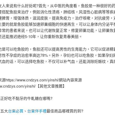
女人来说有什么好处呢?首先，从中医的角度看，鱼胶是一种很好的
要搭配鱼胶来治疗，例如消化性溃疡，肺结核，风湿性心脏病等等疾
健脾胃，增强体质，滋润皮肤，提高免疫力，治疗咳嗽，对抗疲劳，
主要的就是鱼胶能够加速卵巢细胞的快速再生，可以让身体内分泌平
异常的患者来说，也可以让代谢恢复正常，修复卵巢功能，让卵巢恢
至还能推迟绝经5-10年，让你重新恢复青春美丽。
也是可以吃鱼胶的，鱼胶还可以提高男性的生育能力，它可以促进精
男性不孕症的治愈率高达78%。另外，孕妇也可以吃鱼胶，如果孕妇
气血的话，可以选择吃鱼胶，不仅可以补气血，还能消除妊娠纹，真
ttps://www.cndzys.com/yinshi/網站內容來源
/www.cndzys.com/yinshi/【其他文章推薦】
真正好吃不黏牙的牛軋糖在哪嗎?
選五大
台東必買
、
台東伴手禮
最佳商品哪裡買的到?