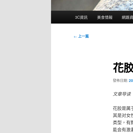
主
3C資訊
美食情報
網路
要
選
單
文
←
上一篇
章
導
覽
花
發佈日期:
20
文章导读
花胶是属
其是对女
类型，有
能会有激