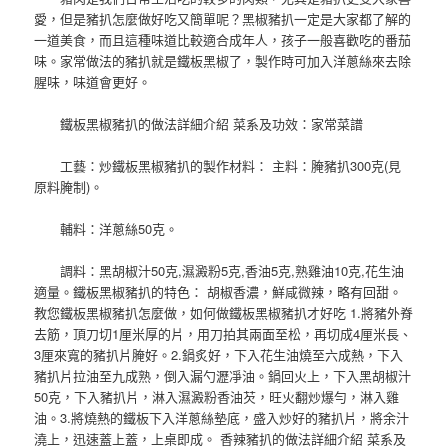
愛，但是豬扒怎麼做好吃又簡單呢？黑椒豬扒一定是大家都了解的
一道美食，而且這種味道比較適合成年人，孩子一般喜歡吃的番茄
味。家常做法的豬扒就是鐵板黑椒了，製作時可加入洋蔥絲來去除
腥味，味道會更好。
鐵板黑椒豬扒的做法詳細介紹 菜系及功效：家常菜譜
工藝：炒鐵板黑椒豬扒的製作材料： 主料：腌豬扒300克(見
原料腌制)。
輔料：洋蔥絲50克。
調料：黑胡椒汁50克,濕澱粉5克,香油5克,熟雞油10克,花生油
適量。鐵板黑椒豬扒的特色： 胡椒香濃，鮮咸微辣，略有回甜。
教您鐵板黑椒豬扒怎麼做，如何做鐵板黑椒豬扒才好吃 1.將豬外脊
去筋，頂刀切1厘米厚的片，用刀拍其兩面至松，再切成4厘米長、
3厘來寬的豬扒片腌好。2.鍋炙好，下入花生油燒至六成熱，下入
豬扒片拉油至九成熟，倒入漏勺瀝凈油。鍋回火上，下入黑胡椒汁
50克，下入豬扒片，淋入濕澱粉香油芡，旺火翻炒爆勻，淋入雞
油。3.將燒熱的鐵板下入洋蔥絲墊底，盛入炒好的豬扒片，將余汁
澆上，迅速蓋上蓋，上桌即成。 香辣豬扒的做法詳細介紹 菜系及