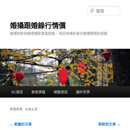
跳
跳
至
至
搜
主
輔
尋
要
助
婚攝跟婚錄行情價
內
內
婚禮錄影與婚禮攝影豐富經驗，為您用攝影留住婚禮瞬間的感動
容
容
主
3C資訊
美食情報
網路資訊
婚紗世界
要
選
單
標籤彙整:
台東必買
文
←
較舊的文章
較新的文章
→
章