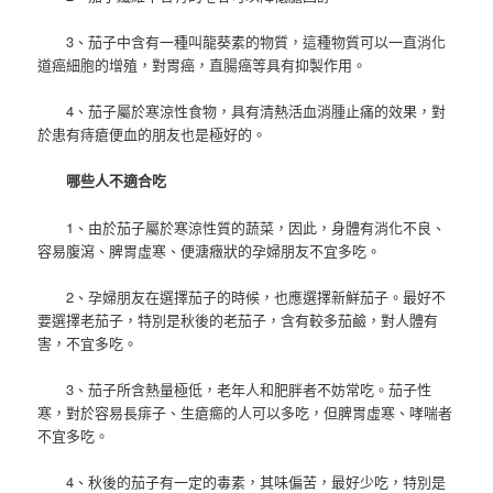
3、茄子中含有一種叫龍葵素的物質，這種物質可以一直消化
道癌細胞的增殖，對胃癌，直腸癌等具有抑製作用。
4、茄子屬於寒涼性食物，具有清熱活血消腫止痛的效果，對
於患有痔瘡便血的朋友也是極好的。
哪些人不適合吃
1、由於茄子屬於寒涼性質的蔬菜，因此，身體有消化不良、
容易腹瀉、脾胃虛寒、便溏癥狀的孕婦朋友不宜多吃。
2、孕婦朋友在選擇茄子的時候，也應選擇新鮮茄子。最好不
要選擇老茄子，特別是秋後的老茄子，含有較多茄鹼，對人體有
害，不宜多吃。
3、茄子所含熱量極低，老年人和肥胖者不妨常吃。茄子性
寒，對於容易長痱子、生瘡癤的人可以多吃，但脾胃虛寒、哮喘者
不宜多吃。
4、秋後的茄子有一定的毒素，其味偏苦，最好少吃，特別是