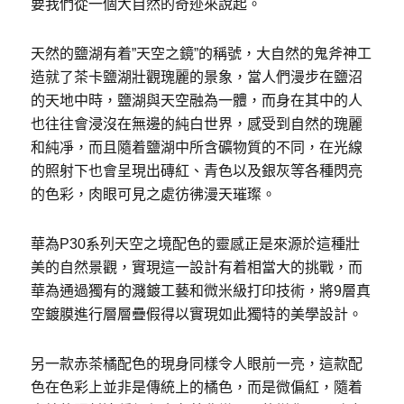
要我們從一個大自然的奇迹來說起。
天然的鹽湖有着”天空之鏡”的稱號，大自然的鬼斧神工
造就了茶卡鹽湖壯觀瑰麗的景象，當人們漫步在鹽沼
的天地中時，鹽湖與天空融為一體，而身在其中的人
也往往會浸沒在無邊的純白世界，感受到自然的瑰麗
和純凈，而且隨着鹽湖中所含礦物質的不同，在光線
的照射下也會呈現出磚紅、青色以及銀灰等各種閃亮
的色彩，肉眼可見之處彷彿漫天璀璨。
華為P30系列天空之境配色的靈感正是來源於這種壯
美的自然景觀，實現這一設計有着相當大的挑戰，而
華為通過獨有的濺鍍工藝和微米級打印技術，將9層真
空鍍膜進行層層疊假得以實現如此獨特的美學設計。
另一款赤茶橘配色的現身同樣令人眼前一亮，這款配
色在色彩上並非是傳統上的橘色，而是微偏紅，隨着