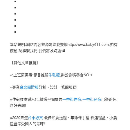
本站聲明:網站內容來源媽咪愛嬰網http://www.baby611.com,如有
侵權,請聯繫我們,我們將及時處理
【其他文章推薦】
※“上班這黨事”節目推薦
牛軋糖
,辦公涮嘴零食NO.1
※專業
台北團體服
訂制、設計一條龍服務!
※住宿攻略懶人包,精選平價舒適
一中街住宿
,
一中街民宿
出遊的休
息好去處!
※2020票選
台東必買
最佳節慶送禮、年節伴手禮,釋迦禮盒，小農
禮盒深受國人的青睞!