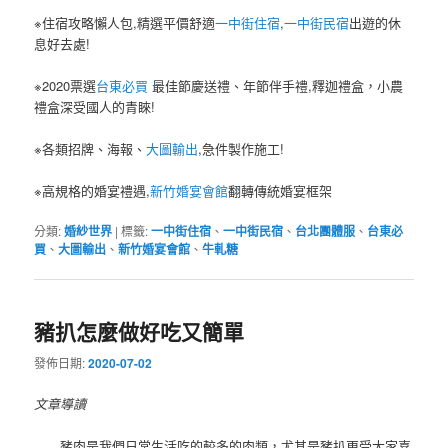
※住宿攻略懶人包,精選平價舒適
一中街住宿
,
一中街民宿
出遊的休
息好去處!
※2020票選
台東必買
最佳節慶送禮、年節伴手禮,釋迦禮盒，小農
禮盒深受國人的青睞!
※各類招牌、海報、
大圖輸出
,急件製作施工!
※高規格的婚宴禮遇,
新竹婚宴會館
翻轉傳統婚宴框架
分類:
婚紗世界
|
標籤:
一中街住宿
、
一中街民宿
、
台北團體服
、
台東必
買
、
大圖輸出
、
新竹婚宴會館
、
牛軋糖
豬扒怎麼做好吃又簡單
發佈日期:
2020-07-02
文章導讀
豬肉是我們日常生活吃的較多的肉類，尤其是豬扒更受大家喜