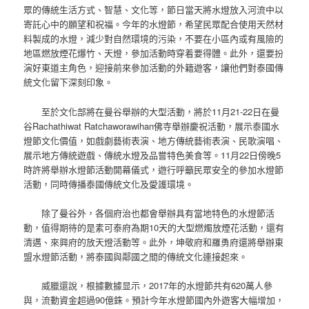
眾的傳統生活方式、智慧、文化等，節日當天將水燈放入河流中以
寄託心中的願望和祝福。今年的水燈節，希望民眾配合使用天然材
料製成的水燈，減少對自然環境的污染，不要在小區內或有風險的
地區燃放煙花爆竹、天燈，參加活動時穿着要得體。此外，還要扮
演好東道主角色，迎接前來參加活動的外籍遊客，讓他們對泰國傳
統文化留下深刻印象。
至於文化部將在曼谷舉辦的大型活動，將於11月21-22日在曼
谷Rachathiwat Ratchaworawihan佛寺舉辦慶祝活動，展示泰國水
燈節文化價值，如戲劇藝術表演、地方傳統藝術表演、民歌演唱、
展示地方傳統遊戲、傳統水燈及品嘗特色美食等。11月22日傍晚5
時許將舉辦水燈節活動開幕儀式，遊行呼籲民眾安全的參加水燈節
活動，同時傳播泰國傳統文化及愛護環境。
除了曼谷外，各個府治也都會舉辦具有當地特色的水燈節活
動，值得期待的是素可泰府為期10天的大型燃燭放煙花活動，還有
清邁、來興府的放天燈活動等。此外，坤敬府和羅勇府還將舉辦東
盟水燈節活動，將泰國與鄰國之間的傳統文化連接起來。
威臘還說，根據數據显示，2017年的水燈節共有620萬人參
與，流動資金超過90億銖。預計今年水燈節國內外遊客大幅增加，