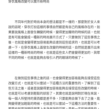
穿衣風格改變可以展示新時尚
不同年代對於時尚本身的想法都是不一樣的，那麼對於女人來
說的話呢，穿衣打扮這樣的事情自然都是有自己的風格存在的，如
果要說風格上面發生轉變的時候，變得更加獨特的時候的話，也就
是有可能會變成一種新的時尚展示方式了。只要做到了這些事情之
後，也就是會變得更加容易能夠去達到這些追求的，也就是可以考
慮一下，在穿衣風格上面發生改變的時候的話，自然就是展示出來
這樣的一種新時尚的時候，也就是這些女人們會變得更加的，與眾
不同的時候，也就是能夠去吸引人們的眼球的時候了。
在做到這些事情之後的話，也會變得更加容易能夠去接受這些
改變方式，也就是可以嘗試一下這種方法的重要性的。了解到了這
些方法之後，或者是說變得更加容易能夠去接受這些改變的時候，
也就是可以考慮到輕鬆的狀態了。其實也就是說明對於現在來說，
每一個人所堅持的東西都是差不多，只要能夠去做下去了之後，能
夠變得更加輕鬆的時候，也就是可以嘗試一下這種方法的重要性。
那麼也就是說明這個事上本身來說的話呢，是有一定的地域性的，