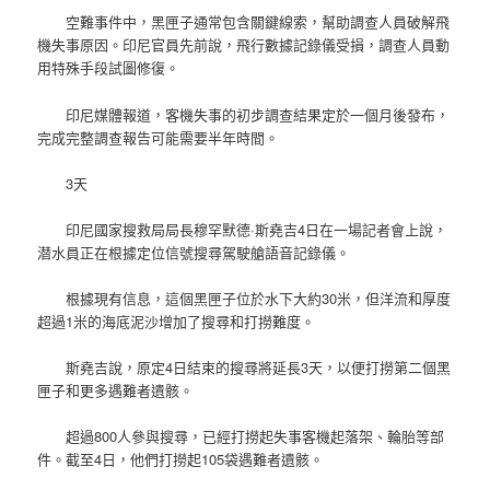
空難事件中，黑匣子通常包含關鍵線索，幫助調查人員破解飛
機失事原因。印尼官員先前說，飛行數據記錄儀受損，調查人員動
用特殊手段試圖修復。
印尼媒體報道，客機失事的初步調查結果定於一個月後發布，
完成完整調查報告可能需要半年時間。
3天
印尼國家搜救局局長穆罕默德·斯堯吉4日在一場記者會上說，
潜水員正在根據定位信號搜尋駕駛艙語音記錄儀。
根據現有信息，這個黑匣子位於水下大約30米，但洋流和厚度
超過1米的海底泥沙增加了搜尋和打撈難度。
斯堯吉說，原定4日結束的搜尋將延長3天，以便打撈第二個黑
匣子和更多遇難者遺骸。
超過800人參與搜尋，已經打撈起失事客機起落架、輪胎等部
件。截至4日，他們打撈起105袋遇難者遺骸。