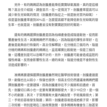
另外，有的媽媽認為剖腹產能降低寶寶缺氧風險，真的是這樣
嗎？高主任介紹說，調查显示，在一定情況下，剖腹產率提高可以
減少新生兒缺氧的情況（剖腹產的指征之一就是胎兒宮內缺氧），
但是當剖腹產率達到30%后，怎麼提高都不能降低新生兒缺氧的發
生率，也就是說，剖腹產並沒有對寶寶起到好的幫助。
還有的媽媽選擇剖腹產是因為怕順產會造成陰道鬆弛，從而影
響產後性生活。其實媽媽們不用擔心，因為陰道的彈性非常好，在
產後是能夠自行恢復的。高主任解釋說，在分娩后三個月內，陰道
分娩的媽媽和剖腹產的媽媽比，盆底確實比較鬆弛，但是三個月
後，這種差別是可以忽略不計的，另外，剖腹產可能會造成盆腔的
慢性疼痛，反而會影響性生活。總的來說，陰道分娩是不會對性生
活造成影響的。
准媽媽要謹慎選擇剖腹產雖然現在醫學技術發達，剖腹產速度
快，創傷也比以前小，恢復也很快，但高主任仍然建議准媽媽們選
擇剖腹產時一定要謹慎，因為剖腹產存在不少風險和后遺症。首
先，剖腹切口再小也一定要有寶寶頭那麼大，至少10公分，是一個
不小的創面；其次，子宮周圍有大量內臟血管，手術風險很大；第
三，手術后容易發生黏連；第四，剖腹產容易造成疤痕子宮，影響
二次妊娠，特別是現在二胎政策放開，很多媽媽有機會生二胎甚至