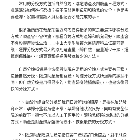
常用的分娩方式包括自然分娩、陰道助產及剖腹產三種方式，
准媽媽該如何進行選擇？這不僅關係到母親和胎兒的安全，也是需
要產婦、家屬和醫護人員互相配合才能完成的事。
很多准媽媽在預產期臨近時考慮得最多的就是要選擇哪種分娩
方式？順產會不會很痛？哪種分娩方式對產婦和胎兒最好？順產會
不會影響產後性生活……中山大學附屬第六醫院產科主任高羽建
議，選擇分娩方式最大的原則是盡量回歸自然，盡量減少干預，選
擇創傷性最小，讓寶寶和媽媽併發症最少的方法。
自然分娩損傷最小恢復最快現在常用的分娩方式主要有三種，
包括自然分娩、陰道助產及剖宮產，每種分娩方式所適應的癥狀不
同，但自然分娩是用得最多的，對產婦身體損傷最小，也是恢復最
快的分娩方式。
1、自然分娩自然分娩即我們日常所說的順產，是指在胎兒發
育正常，孕婦骨盆發育也正常，孕婦身體狀況良好，同時有安全保
障的前提下，通常不加以人工干預手段，讓胎兒經陰道娩出的分娩
方式。順產是對產婦身體損傷最小、恢復最快的分娩方式。
2、陰道助產陰道助產是指在第二產程宮口全開后，對不能從