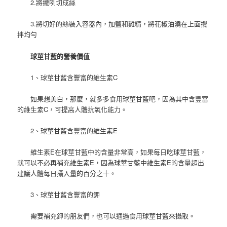
2.將撇咧切成絲
3.將切好的絲裝入容器內，加鹽和雞精，將花椒油澆在上面攪
拌均勻
球莖甘藍的營養價值
1、球莖甘藍含豐富的維生素C
如果想美白，那麼，就多多食用球莖甘藍吧，因為其中含豐富
的維生素C，可提高人體抗氧化能力。
2、球莖甘藍含豐富的維生素E
維生素E在球莖甘藍中的含量非常高，如果每日吃球莖甘藍，
就可以不必再補充維生素E，因為球莖甘藍中維生素E的含量超出
建議人體每日攝入量的百分之十。
3、球莖甘藍含豐富的鉀
需要補充鉀的朋友們，也可以通過食用球莖甘藍來攝取。