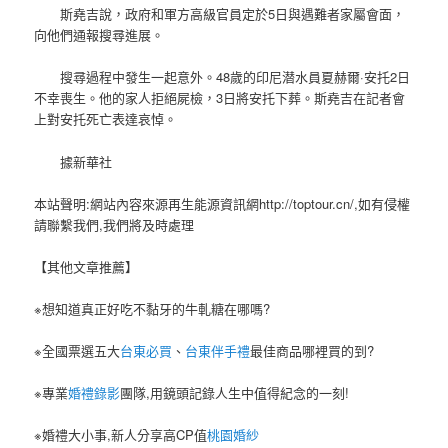
斯堯吉說，政府和軍方高級官員定於5日與遇難者家屬會面，
向他們通報搜尋進展。
搜尋過程中發生一起意外。48歲的印尼潜水員夏赫爾·安托2日
不幸喪生。他的家人拒絕屍檢，3日將安托下葬。斯堯吉在記者會
上對安托死亡表達哀悼。
據新華社
本站聲明:網站內容來源再生能源資訊網http://toptour.cn/,如有侵權
請聯繫我們,我們將及時處理
【其他文章推薦】
※想知道真正好吃不黏牙的牛軋糖在哪嗎?
※全國票選五大
台東必買
、
台東伴手禮
最佳商品哪裡買的到?
※專業
婚禮錄影
團隊,用鏡頭記錄人生中值得紀念的一刻!
※婚禮大小事,新人分享高CP值
桃園婚紗