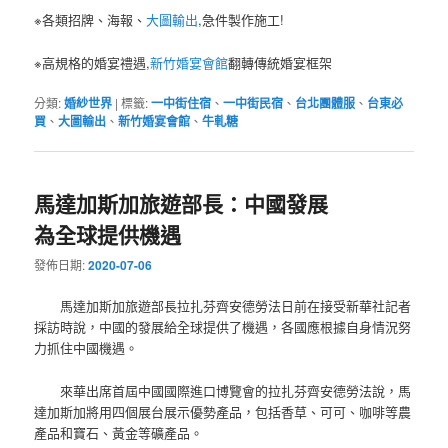
※各類招牌、海報、
大圖輸出
,急件製作施工!
※高規格的婚宴禮遇,
新竹婚宴會館
翻轉傳統婚宴框架
分類:
婚紗世界
|
標籤:
一中街住宿
、
一中街民宿
、
台北團體服
、
台東必
買
、
大圖輸出
、
新竹婚宴會館
、
牛軋糖
馬達加斯加旅遊部長：中國發展
為全球提供機遇
發佈日期:
2020-07-06
馬達加斯加旅遊部長拉扎芬齊安德勞法日前在接受新華社記者
採訪時說，中國的發展給全球提供了機遇，各國應根據自身情況努
力抓住中國機遇。
來華出席首屆中國國際進口博覽會的拉扎芬齊安德勞法說，馬
達加斯加將用四個展台展示優勢產品，包括香草、可可、咖啡等農
產品和寶石、黃金等礦產品。