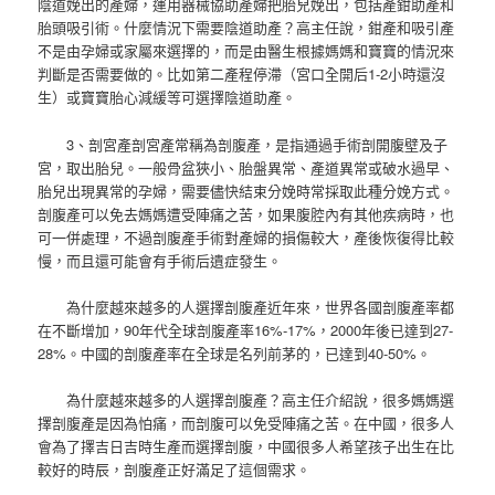
陰道娩出的產婦，運用器械協助產婦把胎兒娩出，包括產鉗助產和
胎頭吸引術。什麼情況下需要陰道助產？高主任說，鉗產和吸引產
不是由孕婦或家屬來選擇的，而是由醫生根據媽媽和寶寶的情況來
判斷是否需要做的。比如第二產程停滯（宮口全開后1-2小時還沒
生）或寶寶胎心減緩等可選擇陰道助產。
3、剖宮產剖宮產常稱為剖腹產，是指通過手術剖開腹壁及子
宮，取出胎兒。一般骨盆狹小、胎盤異常、產道異常或破水過早、
胎兒出現異常的孕婦，需要儘快結束分娩時常採取此種分娩方式。
剖腹產可以免去媽媽遭受陣痛之苦，如果腹腔內有其他疾病時，也
可一併處理，不過剖腹產手術對產婦的損傷較大，產後恢復得比較
慢，而且還可能會有手術后遺症發生。
為什麼越來越多的人選擇剖腹產近年來，世界各國剖腹產率都
在不斷增加，90年代全球剖腹產率16%-17%，2000年後已達到27-
28%。中國的剖腹產率在全球是名列前茅的，已達到40-50%。
為什麼越來越多的人選擇剖腹產？高主任介紹說，很多媽媽選
擇剖腹產是因為怕痛，而剖腹可以免受陣痛之苦。在中國，很多人
會為了擇吉日吉時生產而選擇剖腹，中國很多人希望孩子出生在比
較好的時辰，剖腹產正好滿足了這個需求。