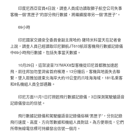
印度尼西亞官員4日說，調查人員成功讀取獅子航空公司失事
客機一個“黑匣子”的部分飛行數據，將繼續搜尋另一個“黑匣子”。
69小時
印尼國家交通安全委員會副主席哈約·薩特米科當天在記者會
上說，調查人員已經讀取印尼獅航JT610航班客機飛行數據記錄儀
中69小時飛行數據，包括失事當天數據。
10月29日，這架波音737MAX8型客機從印尼首都雅加達起
飛，前往邦加勿里洞省首府檳港。13分鐘后，客機與地面失去聯
繫，墜入距雅加達東北海岸大約15公里的爪哇海海域，181名乘客
和8名機組人員全部遇難。
印尼方面11月1日打撈起飛行數據記錄儀，3日探測駕駛艙語音
記錄儀發出的信號。
飛行數據記錄儀和駕駛艙語音記錄儀俗稱“黑匣子”，分別記錄
飛行速度、高度、方向等數據和機組人員對話。為方便尋找，它們
所帶無線電信標可持續發出信號一個月。