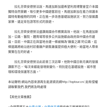
拉扎芬齊安德勞法說，馬達加斯加還希望利用博覽會宣介本國
獨特自然景觀，吸引更多中國遊客前往。馬達加斯加在着力保護本
國特有動植物的同時，正在進一步改善基礎設施狀況，努力發展農
家樂、遠足背包游等形式的旅遊。
拉扎芬齊安德勞法盛讚兩國合作務實高效。他說，在馬達加斯
加，公路、醫院、體育場等很多公共設施都由政府與中國合作建
設。目前，中國正在與當地合建一條被稱為“雞蛋之路”的公路，這
條道路將給沿途村莊養雞戶銷售雞蛋提供極大便利，給當地人帶來
實實在在的好處。
拉扎芬齊安德勞法此前曾三次訪華。他對中國日新月異的發展
讚歎不已，“每次來都能發現新變化，特別是在基礎設施、城市管
理和環境保護等方面。”
本站聲明:網站內容來源再生能源資訊網http://toptour.cn/,如有侵權
請聯繫我們,我們將及時處理
【其他文章推薦】
※全國票選五大
台東必買
、
台東伴手禮
最佳商品哪裡買的到?