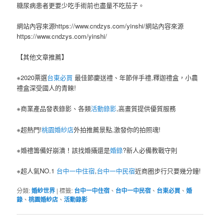
糖尿病患者更要少吃手術前也盡量不吃茄子。
網站內容來源https://www.cndzys.com/yinshi/網站內容來源
https://www.cndzys.com/yinshi/
【其他文章推薦】
※2020票選
台東必買
最佳節慶送禮、年節伴手禮,釋迦禮盒，小農
禮盒深受國人的青睞!
※商業產品發表錄影、各類
活動錄影
,高畫質提供優質服務
※超熱門!
桃園婚紗店
外拍推薦景點,激發你的拍照魂!
※婚禮籌備好崩潰！該找婚攝還是
婚錄
?新人必備教戰守則
※超人氣NO.1
台中一中住宿
,
台中一中民宿
近商圈步行只要幾分鐘!
分類:
婚紗世界
|
標籤:
台中一中住宿
、
台中一中民宿
、
台東必買
、
婚
錄
、
桃園婚紗店
、
活動錄影