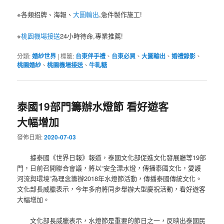
※各類招牌、海報、
大圖輸出
,急件製作施工!
※
桃園機場接送
24小時待命,專業推薦!
分類:
婚紗世界
|
標籤:
台東伴手禮
、
台東必買
、
大圖輸出
、
婚禮錄影
、
桃園婚紗
、
桃園機場接送
、
牛軋糖
泰國19部門籌辦水燈節 看好遊客
大幅增加
發佈日期:
2020-07-03
據泰國《世界日報》報道，泰國文化部促進文化發展廳等19部
門，日前召開聯合會議，將以“安全漂水燈，傳播泰國文化，愛護
河流與環境”為理念籌辦2018年水燈節活動，傳播泰國傳統文化。
文化部長威臘表示，今年多府將同步舉辦大型慶祝活動，看好遊客
大幅增加。
文化部長威臘表示，水燈節是重要的節日之一，反映出泰國民