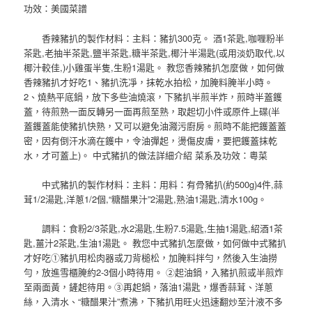
功效：美國菜譜
香辣豬扒的製作材料：主料：豬扒300克。 酒1茶匙,咖喱粉半
茶匙,老抽半茶匙,鹽半茶匙,糖半茶匙,椰汁半湯匙(或用淡奶取代,以
椰汁較佳,)小雞蛋半隻,生粉1湯匙。 教您香辣豬扒怎麼做，如何做
香辣豬扒才好吃1、豬扒洗凈，抹乾水拍松，加腌料腌半小時。
2、燒熱平底鍋，放下多些油燒滾，下豬扒半煎半炸，煎時半蓋鑊
蓋，待煎熟一面反轉另一面再煎至熟，取起切小件或原件上碟(半
蓋鑊蓋能使豬扒快熟，又可以避免油濺污廚房。煎時不能把鑊蓋蓋
密，因有倒汗水滴在鑊中，令油彈起，燙傷皮膚，要把鑊蓋抹乾
水，才可蓋上)。 中式豬扒的做法詳細介紹 菜系及功效：粵菜
中式豬扒的製作材料：主料：用料：有骨豬扒(約500g)4件,蒜
茸1/2湯匙,洋蔥1/2個,“糖醋果汁”2湯匙,熟油1湯匙,清水100g。
調料：食粉2/3茶匙,水2湯匙,生粉7.5湯匙,生抽1湯匙,紹酒1茶
匙,薑汁2茶匙,生油1湯匙。 教您中式豬扒怎麼做，如何做中式豬扒
才好吃①豬扒用松肉器或刀背槌松，加腌料拌勻，然後入生油撈
勻，放進雪櫃腌約2-3個小時待用。 ②起油鍋，入豬扒煎或半煎炸
至兩面黃，鏟起待用。③再起鍋，落油1湯匙，爆香蒜茸、洋蔥
絲，入清水、“糖醋果汁”煮沸，下豬扒用旺火迅速翻炒至汁液不多