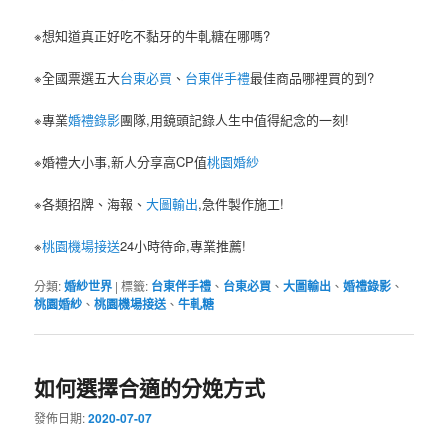
※想知道真正好吃不黏牙的牛軋糖在哪嗎?
※全國票選五大
台東必買
、
台東伴手禮
最佳商品哪裡買的到?
※專業
婚禮錄影
團隊,用鏡頭記錄人生中值得紀念的一刻!
※婚禮大小事,新人分享高CP值
桃園婚紗
※各類招牌、海報、
大圖輸出
,急件製作施工!
※
桃園機場接送
24小時待命,專業推薦!
分類:
婚紗世界
|
標籤:
台東伴手禮
、
台東必買
、
大圖輸出
、
婚禮錄影
、
桃園婚紗
、
桃園機場接送
、
牛軋糖
如何選擇合適的分娩方式
發佈日期:
2020-07-07