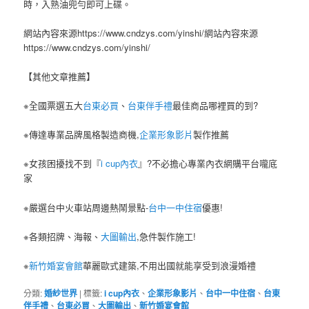
時，入熟油兜勻即可上碟。
網站內容來源https://www.cndzys.com/yinshi/網站內容來源
https://www.cndzys.com/yinshi/
【其他文章推薦】
※全國票選五大
台東必買
、
台東伴手禮
最佳商品哪裡買的到?
※傳達專業品牌風格製造商機,
企業形象影片
製作推薦
※女孩困擾找不到『
i cup內衣
』?不必擔心專業內衣網購平台嚨底
家
※嚴選台中火車站周邊熱鬧景點-
台中一中住宿
優惠!
※各類招牌、海報、
大圖輸出
,急件製作施工!
※
新竹婚宴會館
華麗歐式建築,不用出國就能享受到浪漫婚禮
分類:
婚紗世界
|
標籤:
i cup內衣
、
企業形象影片
、
台中一中住宿
、
台東
伴手禮
、
台東必買
、
大圖輸出
、
新竹婚宴會館