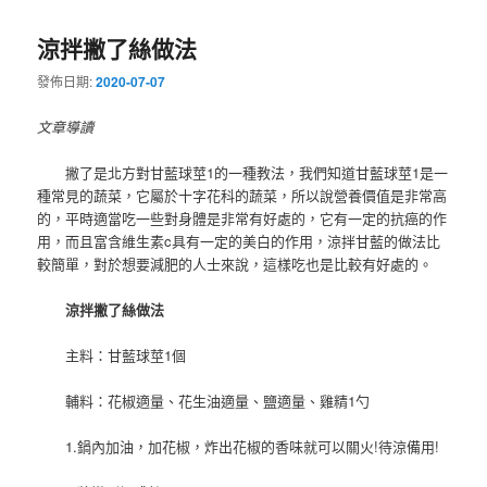
導
涼拌撇了絲做法
覽
發佈日期:
2020-07-07
文章導讀
撇了是北方對甘藍球莖1的一種教法，我們知道甘藍球莖1是一
種常見的蔬菜，它屬於十字花科的蔬菜，所以說營養價值是非常高
的，平時適當吃一些對身體是非常有好處的，它有一定的抗癌的作
用，而且富含維生素c具有一定的美白的作用，涼拌甘藍的做法比
較簡單，對於想要減肥的人士來說，這樣吃也是比較有好處的。
涼拌撇了絲做法
主料：甘藍球莖1個
輔料：花椒適量、花生油適量、鹽適量、雞精1勺
1.鍋內加油，加花椒，炸出花椒的香味就可以關火!待涼備用!