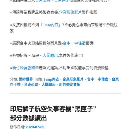
※傳達專業品牌風格製造商機,
企業形象影片
製作推薦
※女孩困擾找不到『
i cup內衣
』?不必擔心專業內衣網購平台嚨底
家
※嚴選台中火車站周邊熱鬧景點-
台中一中住宿
優惠!
※各類招牌、海報、
大圖輸出
,急件製作施工!
※
新竹婚宴會館
華麗歐式建築,不用出國就能享受到浪漫婚禮
分類:
婚紗世界
|
標籤:
i cup內衣
、
企業形象影片
、
台中一中住宿
、
台東
伴手禮
、
台東必買
、
大圖輸出
、
新竹婚宴會館
印尼獅子航空失事客機“黑匣子”
部分數據讀出
發佈日期:
2020-07-03