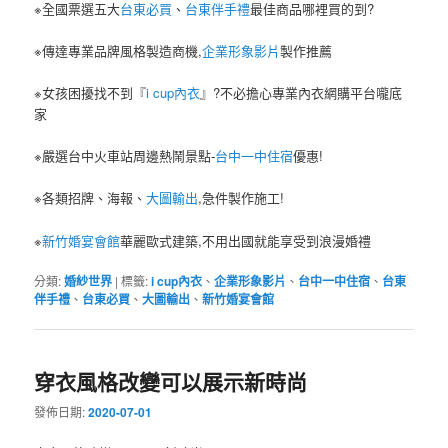
※全國票選五大
台東必買
、
台東伴手禮
最佳商品哪裡買的到?
※傳達專業品牌風格製造商機,
企業形象影片
製作推薦
※女孩困擾找不到『
i cup內衣
』?不必擔心專業內衣網購平台嚨底
家
※嚴選台中火車站周邊熱鬧景點-
台中一中住宿
優惠!
※各類招牌、海報、
大圖輸出
,急件製作施工!
※
新竹婚宴會館
華麗歐式建築,不用出國就能享受到浪漫婚禮
分類:
婚紗世界
|
標籤:
i cup內衣
、
企業形象影片
、
台中一中住宿
、
台東
伴手禮
、
台東必買
、
大圖輸出
、
新竹婚宴會館
穿衣風格改變可以展示新時尚
發佈日期:
2020-07-01