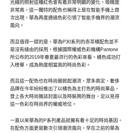
光線的照射這種紅色會有着非常明顯的變化，吸睛度
非常高，這一獨特的配色也稱得上是在智能手機上首
次出現，華為再度通過色彩引領了智能手機界的潮流
風向。
而且值得一提的是，華為P30系列的赤茶橘配色並不
是沒有緣由的採用，根據國際權威色彩機構Pantone
所公布的2019年春夏最流行的色彩來看，橘色成功打
入榜單，成為熱度相當高的時尚色彩。
而且這一配色也在時尚圈掀起潮流，眾多高定、奢侈
品牌在今年紛紛推出了以橘色為主打色的時尚單品，
登上各大時尚雜誌封面以及時裝周的舞台，足以見得
這一色彩在時尚界的權威地位。
一直以來華為的P系列產品就擁有着十足的時尚基因，
在配色方面更是數次引領潮流風向，早在之前的華為