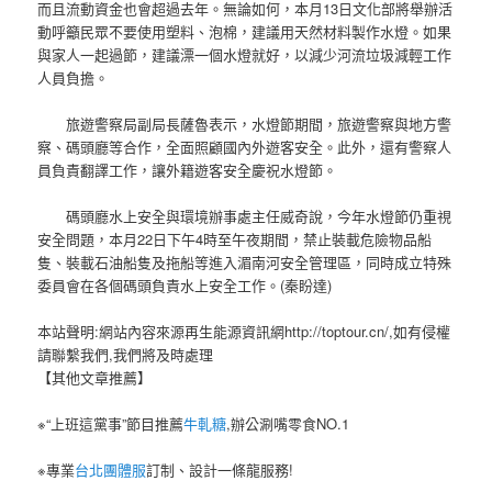
而且流動資金也會超過去年。無論如何，本月13日文化部將舉辦活
動呼籲民眾不要使用塑料、泡棉，建議用天然材料製作水燈。如果
與家人一起過節，建議漂一個水燈就好，以減少河流垃圾減輕工作
人員負擔。
旅遊警察局副局長薩魯表示，水燈節期間，旅遊警察與地方警
察、碼頭廳等合作，全面照顧國內外遊客安全。此外，還有警察人
員負責翻譯工作，讓外籍遊客安全慶祝水燈節。
碼頭廳水上安全與環境辦事處主任威奇說，今年水燈節仍重視
安全問題，本月22日下午4時至午夜期間，禁止裝載危險物品船
隻、裝載石油船隻及拖船等進入湄南河安全管理區，同時成立特殊
委員會在各個碼頭負責水上安全工作。(秦盼達)
本站聲明:網站內容來源再生能源資訊網http://toptour.cn/,如有侵權
請聯繫我們,我們將及時處理
【其他文章推薦】
※“上班這黨事”節目推薦
牛軋糖
,辦公涮嘴零食NO.1
※專業
台北團體服
訂制、設計一條龍服務!