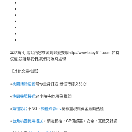
本站聲明:網站內容來源媽咪愛嬰網http://www.baby611.com,如有
侵權,請聯繫我們,我們將及時處理
【其他文章推薦】
※
桃園結婚包套
幫你量身打造,最懂待嫁女兒心!
※
桃園機場接送
24小時待命,專業推薦!
※
婚禮影片
不NG，
婚禮錄影mv
精彩重現讓賓客感動熱議
※
台北桃園機場接送
，網友超推，CP值超高，安全，寬敞又舒適