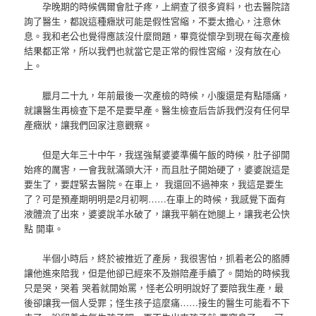
孕晚期的時候偶爾會肚子疼，上網查了很多資料，也去醫院諮
詢了醫生，都說這種癥狀可能是假性宮縮，不要太擔心，注意休
息。我和老公也覺得應該沒什麼問題，畢竟從懷孕到現在每次產檢
結果都正常，所以我們也就當它是正常的假性宮縮，沒有放在心
上。
臘月二十九，年前最後一次產檢的時候，小腹還是有點隱痛，
就讓醫生再檢查下是不是要早產。醫生檢查后告訴我們沒有任何早
產癥狀，讓我們回家注意觀察。
但是大年三十中午，我逞強幫婆婆準備午飯的時候，肚子卻開
始疼的厲害，一會我就滿頭大汗，而且肚子開始硬了，婆婆說這是
要生了，要趕緊去醫院。在車上， 我還回不過神來，我這是要生
了？可是預產期明明是2月初啊……在車上的時候，我感覺下面有
液體流了出來，婆婆說羊水破了，讓我平躺在她腿上，讓我老公快
點 開車。
半個小時后，終於被推近了產房，我很害怕，抓着老公的胳膊
讓他進來陪我，但是他卻已經來不及辦陪產手續了。開始的時候我
只是哭，哭着 哭着就開始罵，怪老公明明說好了要陪我生產，最
後卻讓我一個人受罪；怪生孩子這麼痛……接生的醫生可能看不下