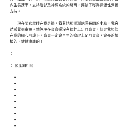
內生長速率，支持腦部及神經系統的發育，讓孩子獲得過渡性營養
支持。
現在閨女就睡在我身邊，看着她那漸漸飽滿長開的小臉，我突
然感覺很幸福。儘管現在寶寶還沒有追趕上足月寶寶，但是我相信
在我的細心呵護下，寶寶一定會早早的追趕上足月寶寶，會長的棒
棒的，健健康康的！
：
： 預產期相關