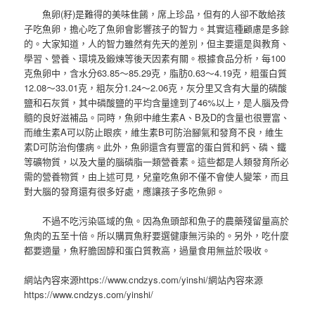
魚卵(籽)是難得的美味隹餚，席上珍品，但有的人卻不敢給孩
子吃魚卵，擔心吃了魚卵會影響孩子的智力。其實這種顧慮是多餘
的。大家知道，人的智力雖然有先天的差別，但主要還是與教育、
學習、營養、環境及鍛煉等後天因素有關。根據食品分析，每100
克魚卵中，含水分63.85～85.29克，脂肪0.63～4.19克，粗蛋白質
12.08～33.01克，粗灰分1.24～2.06克，灰分里又含有大量的磷酸
鹽和石灰質，其中磷酸鹽的平均含量達到了46%以上，是人腦及骨
髓的良好滋補品。同時，魚卵中維生素A、B及D的含量也很豐富、
而維生素A可以防止眼疾，維生素B可防治腳氣和發育不良，維生
素D可防治佝僂病。此外，魚卵還含有豐富的蛋白質和鈣、磷、鐵
等礦物質，以及大量的腦磷脂一類營養素。這些都是人類發育所必
需的營養物質，由上述可見，兒童吃魚卵不僅不會使人變笨，而且
對大腦的發育還有很多好處，應讓孩子多吃魚卵。
不過不吃污染區域的魚。因為魚頭部和魚子的農藥殘留量高於
魚肉的五至十倍。所以購買魚籽要選健康無污染的。另外，吃什麼
都要適量，魚籽膽固醇和蛋白質教高，過量食用無益於吸收。
網站內容來源https://www.cndzys.com/yinshi/網站內容來源
https://www.cndzys.com/yinshi/