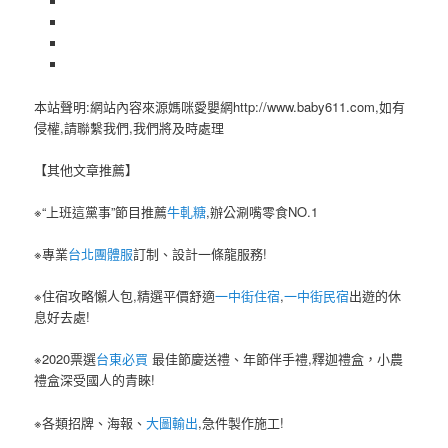
本站聲明:網站內容來源媽咪愛嬰網http://www.baby611.com,如有
侵權,請聯繫我們,我們將及時處理
【其他文章推薦】
※“上班這黨事”節目推薦
牛軋糖
,辦公涮嘴零食NO.1
※專業
台北團體服
訂制、設計一條龍服務!
※住宿攻略懶人包,精選平價舒適
一中街住宿
,
一中街民宿
出遊的休
息好去處!
※2020票選
台東必買
最佳節慶送禮、年節伴手禮,釋迦禮盒，小農
禮盒深受國人的青睞!
※各類招牌、海報、
大圖輸出
,急件製作施工!