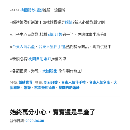
※2020
桃園婚紗攝影
推薦一流團隊
※婚禮籌備好崩潰！該找婚攝還是
婚錄
?新人必備教戰守則
※月子中心貴鬆鬆,找對
到府月嫂
省一半，更讓你事半功倍!!
※
台東人氣名產
、
台東人氣伴手禮
,熱門獨家商品，現貨供應中
※新娘必看!
桃園自助婚紗
推薦名單
※各類招牌、海報、
大圖輸出
,急件製作施工!
分類:
婚紗世界
|
標籤:
到府月嫂
、
台東人氣伴手禮
、
台東人氣名產
、
大
圖輸出
、
婚錄
、
桃園婚紗攝影
、
桃園自助婚紗
始終萬分小心，寶寶還是早產了
發佈日期:
2020-04-30