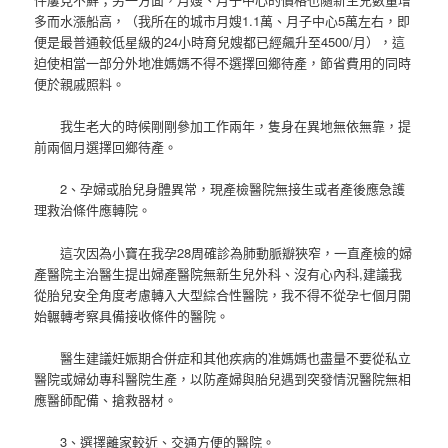
多而水漲船高，（我所在的城市月嫂1.1萬、月子中心5萬左右，即
便是最普通較低星級的24小時育兒嫂都已經飆升至4500/月），這
迫使相當一部分外地准媽媽不得不選擇回鄉待產，節省費用的同時
便於親戚照料。
我生老大的時候剛剛參加工作兩年，隻身在異地無依無靠，提
前兩個月選擇回鄉待產。
2、孕婦或胎兒身體異常，現產檢醫院無接生或者產後應急護
理救治條件應轉院。
這次因為小寶在我孕28周確診為肺動脈瓣狹窄，一直產檢的婦
產醫院主治醫生提出婦產醫院無新生兒外科、沒有心內科,建議我
從胎兒安全角度考慮轉入大型綜合性醫院，我不得不從孕七個月開
始輾轉考察具備接收條件的醫院。
醫生建議妊娠期合併症和其他疾病的准媽媽也盡量不要從私立
醫院或婦幼專科醫院生產，以防產婦與胎兒遇到突發情況醫院無相
應醫師配備、搶救器材。
3、選擇離家較近、交通方便的醫院。