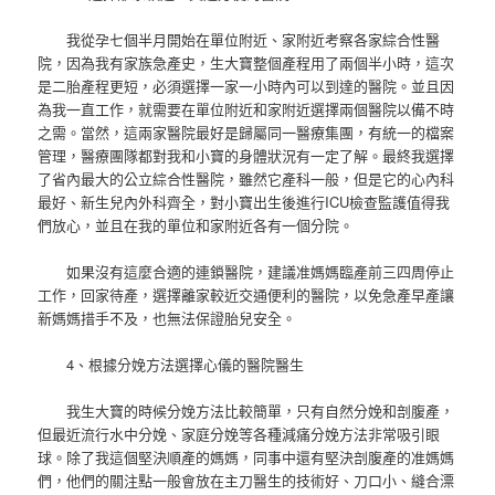
我從孕七個半月開始在單位附近、家附近考察各家綜合性醫
院，因為我有家族急產史，生大寶整個產程用了兩個半小時，這次
是二胎產程更短，必須選擇一家一小時內可以到達的醫院。並且因
為我一直工作，就需要在單位附近和家附近選擇兩個醫院以備不時
之需。當然，這兩家醫院最好是歸屬同一醫療集團，有統一的檔案
管理，醫療團隊都對我和小寶的身體狀況有一定了解。最終我選擇
了省內最大的公立綜合性醫院，雖然它產科一般，但是它的心內科
最好、新生兒內外科齊全，對小寶出生後進行ICU檢查監護值得我
們放心，並且在我的單位和家附近各有一個分院。
如果沒有這麼合適的連鎖醫院，建議准媽媽臨產前三四周停止
工作，回家待產，選擇離家較近交通便利的醫院，以免急產早產讓
新媽媽措手不及，也無法保證胎兒安全。
4、根據分娩方法選擇心儀的醫院醫生
我生大寶的時候分娩方法比較簡單，只有自然分娩和剖腹產，
但最近流行水中分娩、家庭分娩等各種減痛分娩方法非常吸引眼
球。除了我這個堅決順產的媽媽，同事中還有堅決剖腹產的准媽媽
們，他們的關注點一般會放在主刀醫生的技術好、刀口小、縫合漂