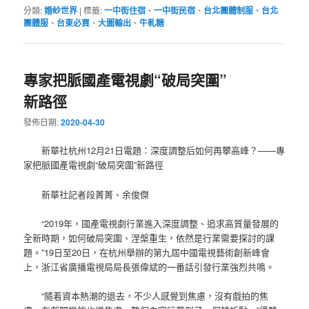
分類:
婚紗世界
|
標籤:
一中街住宿
、
一中街民宿
、
台北團體制服
、
台北
團體服
、
台東必買
、
大圖輸出
、
牛軋糖
專家把脈國產電視劇“破局突圍”
新路徑
發佈日期:
2020-04-30
新華社杭州12月21日電
題：深度調整后如何再攀高峰？——專
家把脈國產電視劇“破局突圍”新路徑
新華社記者段菁菁、余俊傑
“2019年，國產電視劇行業進入深度調整、追求高質量發展的
全新時期，如何破局突圍、涅槃重生，依然是行業需要探討的課
題。”19日至20日，在杭州舉辦的第九屆中國電視藝術創新峰會
上，浙江省廣播電視局局長張偉斌的一番話引發行業強烈共鳴。
“隨着資本熱潮的退去，不少人感覺到焦慮，沒有戲拍的焦