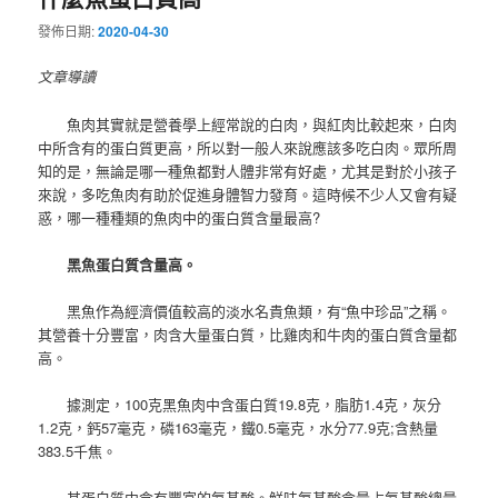
發佈日期:
2020-04-30
文章導讀
魚肉其實就是營養學上經常說的白肉，與紅肉比較起來，白肉
中所含有的蛋白質更高，所以對一般人來說應該多吃白肉。眾所周
知的是，無論是哪一種魚都對人體非常有好處，尤其是對於小孩子
來說，多吃魚肉有助於促進身體智力發育。這時候不少人又會有疑
惑，哪一種種類的魚肉中的蛋白質含量最高?
黑魚蛋白質含量高。
黑魚作為經濟價值較高的淡水名貴魚類，有“魚中珍品”之稱。
其營養十分豐富，肉含大量蛋白質，比雞肉和牛肉的蛋白質含量都
高。
據測定，100克黑魚肉中含蛋白質19.8克，脂肪1.4克，灰分
1.2克，鈣57毫克，磷163毫克，鐵0.5毫克，水分77.9克;含熱量
383.5千焦。
其蛋白質中含有豐富的氨基酸。鮮味氨基酸含量占氨基酸總量