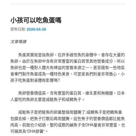
小孩可以吃魚蛋嗎
發佈日期:
2020-04-30
文章導讀
魚蛋其實就是指魚卵，在許多雌性魚的身體中，會存在大量的
魚卵。由於在魚卵中含有非常豐富的蛋白質等其他營養成分，所以
魚卵也是一種對人體大有裨益的營養來源之一。甚至還有一些地區
會專門製作魚蛋成為一種特色美食，可是家長們則會非常擔心，小
孩子吃魚蛋對身體有影響嗎?
魚卵營養價值高，含有豐富的蛋白質、維生素和無機鹽。日本
人愛吃的魚卵主要是咸鮭魚子和咸鱒魚子。
咸鮭魚子是把鮭魚的卵巢整個用鹽腌了;咸鱒魚子是把鱒魚巢
包膜去掉，把魚子打散后再用鹽腌。這些魚子的營養價值都比鮭魚
肉高。前面也介紹過，整的或散的鹹魚子含DHA量者非常豐富，也
可稱其為“DHA膠囊”。