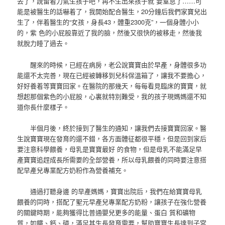
去了，說留着力氣生孩子吧，再不生出來孩子就 要窒息了……可
能是被醫生的話嚇着了，我開始配合醫生，20分鐘后我們家寶兒出
生了，伴着醫生的“女孩，身長43，體重2300克”，一個身體小小
的，紫 色的小屁股靠近了我的臉，然後又很快的被移走，然後我
就脫力睡了過去。
醒來的時候，已經在病房，老公說寶寶由於早產，身體很多功
能還不太完善，現在已經被轉移到兒科保溫箱了，讓我不要擔心，
好好養着等寶寶回家。在醫院的那幾天，每每看見臨床的寶寶，就
想起那個紫色的小屁股，心裏就特別難受，我的孩子現媽媽還不知
道你長什麼樣子。
半個月後，終於接到了醫生的通知，讓我們去接寶寶回家。醫
生說寶寶現在發育的還不錯，各方面體征都很平穩，但是回到家后
要注意科學餵養，母乳是寶寶最好 的食物，但是母乳不能滿足早
產寶寶追趕成長所需要的全部營養，所以母乳餵養的同時要注意搭
配早產兒專業配方奶粉作為營養補充。
通過打聽身邊 的早產媽媽，寶寶出院后，我們在給寶寶母乳
餵養的同時，搭配了聖元早產兒專業配方奶粉，讓孩子在強化營養
的關鍵時期，能夠獲得比普通嬰兒更多的能量、蛋白 質和礦物
質，如鐵、鈣、磷，滿足其生長發育需要，幫助寶寶生長達到子宮