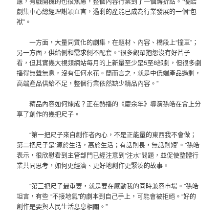
慮，有戲開機的也很焦慮，整個內容行業到了一個轉折點。”優酷
劇集中心總經理謝穎直言，過剩的產能已成為行業發展的一個“包
袱”。
一方面，大量同質化的劇集，在題材、內容、橋段上“撞車”；
另一方面，供給側和需求側不配套。“很多觀眾抱怨沒有好片子
看，但其實幾大視頻網站每月的上新量至少是5至8部劇，但很多劇
播得無聲無息，沒有任何水花。簡而言之，就是中低端產品過剩，
高端產品供給不足，整個行業依然缺少精品內容。”
精品內容如何煉成？正在熱播的《慶余年》導演孫皓在會上分
享了創作的幾把尺子。
“第一把尺子來自創作者內心，不是正能量的東西我不會做；
第二把尺子是‘源於生活，高於生活；有話則長，無話則短’。”孫皓
表示，很欣慰看到主管部門已經注意到“注水”問題，並促使整體行
業共同思考，如何更經濟、更好地創作更緊湊的故事。
“第三把尺子最重要，就是要在感動我的同時兼容市場。”孫皓
坦言，有些 “不接地氣”的劇本到自己手上，可能會被拒絕。“好的
創作是要與人民生活息息相關。”