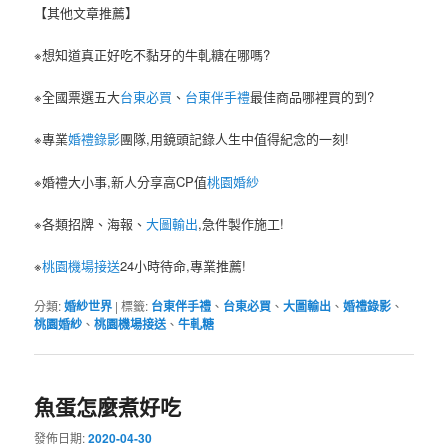
【其他文章推薦】
※想知道真正好吃不黏牙的牛軋糖在哪嗎?
※全國票選五大
台東必買
、
台東伴手禮
最佳商品哪裡買的到?
※專業
婚禮錄影
團隊,用鏡頭記錄人生中值得紀念的一刻!
※婚禮大小事,新人分享高CP值
桃園婚紗
※各類招牌、海報、
大圖輸出
,急件製作施工!
※
桃園機場接送
24小時待命,專業推薦!
分類:
婚紗世界
|
標籤:
台東伴手禮
、
台東必買
、
大圖輸出
、
婚禮錄影
、
桃園婚紗
、
桃園機場接送
、
牛軋糖
魚蛋怎麼煮好吃
發佈日期:
2020-04-30