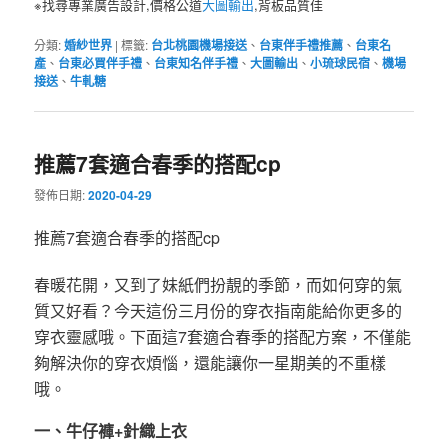
※找尋專業廣告設計,價格公道
大圖輸出
,背板品質佳
分類:
婚紗世界
|
標籤:
台北桃園機場接送
、
台東伴手禮推薦
、
台東名
產
、
台東必買伴手禮
、
台東知名伴手禮
、
大圖輸出
、
小琉球民宿
、
機場
接送
、
牛軋糖
推薦7套適合春季的搭配cp
發佈日期:
2020-04-29
推薦7套適合春季的搭配cp
春暖花開，又到了妹紙們扮靚的季節，而如何穿的氣
質又好看？今天這份三月份的穿衣指南能給你更多的
穿衣靈感哦。下面這7套適合春季的搭配方案，不僅能
夠解決你的穿衣煩惱，還能讓你一星期美的不重樣
哦。
一、牛仔褲+針織上衣