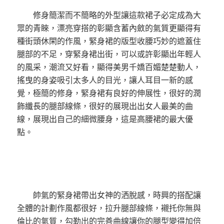
修身簡潔而不簡略的外型讓這款裙子必定成為大
眾的青睞，漂亮穿搭的彰顯含蓄內斂的氣質更顯得有
種街頭休閑的作風，緊身裙的版型收腰巧妙的遮蓋住
腿部的不足，穿緊身裙出街，可以或許彰顯出年輕人
的風采，潮流又好看，顯得美男千嬌百媚楚楚動人，
搖曳的身姿吸引太多人的目光，讓人耳目一新的感
覺，極簡的修身，緊身裙有良好的伸展性，很好的潤
飾纖長的腿部線條，很好的展現出出女人最美的曲
線，展現出自己的細微腰身，這是高腰裙的最大優
點。
帥氣的緊身裙帶出女神的洒脫感，時興的搭配讓
全體的計劃作風都很好，拉升腿部線條，襯托你無與
倫比的氣質，勾勒出的完善曲線讓你的腿型變得加倍