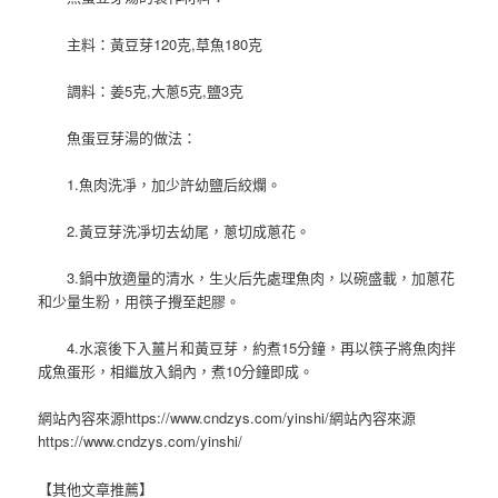
主料：黃豆芽120克,草魚180克
調料：姜5克,大蔥5克,鹽3克
魚蛋豆芽湯的做法：
1.魚肉洗凈，加少許幼鹽后絞爛。
2.黃豆芽洗凈切去幼尾，蔥切成蔥花。
3.鍋中放適量的清水，生火后先處理魚肉，以碗盛載，加蔥花
和少量生粉，用筷子攪至起膠。
4.水滾後下入薑片和黃豆芽，約煮15分鐘，再以筷子將魚肉拌
成魚蛋形，相繼放入鍋內，煮10分鐘即成。
網站內容來源https://www.cndzys.com/yinshi/網站內容來源
https://www.cndzys.com/yinshi/
【其他文章推薦】