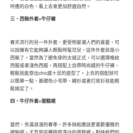
呼應的白色，看上去會更加舒適自然。
三、西裝外套+牛仔褲
春天流行的另一件外套，更受明星潮人們的喜愛，可
以說擁有它能夠讓人輕鬆時髦范兒，這件外套就是小
西裝了。當然為了避免穿的太過正式，可以選擇格紋
西服或者淺色西服，再搭配上自帶時尚感的牛仔褲，
輕鬆就能穿出chic感十足的造型了。上衣的搭配就可
以簡單一點，基礎色小弔帶、襯衫或者打底衫就能輕
鬆搞定了。
四、牛仔外套+蛋糕裙
當然，充滿浪漫的春季，許多妹紙應該更喜歡優雅的
裙裝吧，尤其是這種甜度滿分的蛋糕裙，對妹紙們的