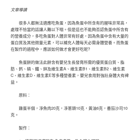
文章導讀
很多人都無法適應吃魚蛋，因為魚蛋中所含有的腥味非常高，
處理不恰當的話讓人難以下咽。但是這也不能夠否認魚蛋中所含有
的營養成分，多吃魚蛋對人體非常有好處，因為魚蛋中含有大量的
蛋白質及其他微量元素，可以補充人體每天必需身體營養。而魚蛋
在製作的過程中，應該如何做才會更好吃呢?
魚蛋餅的做法此餅含有嬰兒生長發育所需的優質蛋白質、脂
肪、鈣、磷、鐵、鋅及維生素A、維生素B1、維生素B2、維生素
C、維生素D、維生素E等多種營養素，嬰兒食用對強壯身體大有裨
益。
原料：
雞蛋半個，凈魚肉20克，凈蔥頭10克，黃油6克，番茄沙司10
克。
製作：