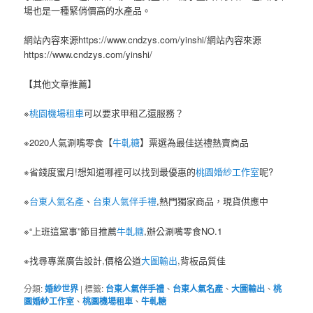
場也是一種緊俏價高的水產品。
網站內容來源https://www.cndzys.com/yinshi/網站內容來源
https://www.cndzys.com/yinshi/
【其他文章推薦】
※
桃園機場租車
可以要求甲租乙還服務？
※2020人氣涮嘴零食【
牛軋糖
】票選為最佳送禮熱賣商品
※省錢度蜜月!想知道哪裡可以找到最優惠的
桃園婚紗工作室
呢?
※
台東人氣名產
、
台東人氣伴手禮
,熱門獨家商品，現貨供應中
※“上班這黨事”節目推薦
牛軋糖
,辦公涮嘴零食NO.1
※找尋專業廣告設計,價格公道
大圖輸出
,背板品質佳
分類:
婚紗世界
|
標籤:
台東人氣伴手禮
、
台東人氣名產
、
大圖輸出
、
桃
園婚紗工作室
、
桃園機場租車
、
牛軋糖