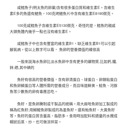
咸鱈魚子(明太魚的卵巢)含有很多蛋白質和維生素E。含維生
素E多的魚還有鱔魚，100克烤鱔魚片中含有維生素E8190微克。
100克咸鱈魚子含維生素E5130微克，奇怪的是，鱈魚的親戚
大頭魚體內幾乎一點也沒有維生素E。
咸鱈魚子中也含有豐富的維生素B1，缺乏維生素B1可以引起
腳氣病。從以上数字可以看， 魚卵的營養價值的確很高
一般來說海水魚卵比淡水魚卵中含有更多的礦物質,比如鈣,鐵,
鋅,硒,其中碘的
魚籽有很高的營養價值，含有卵清蛋白、球蛋白、卵類粘蛋白
和魚卵鱗蛋白等人體所需的營養成分，而且味道鮮美。鯰魚、河豚
魚等少數魚的卵有毒應忌吃。
魚籽，是魚卵腌制或干製品的統稱。用大麻哈魚卵加工製成的
稱為紅魚籽;用鱘鰉魚卵製成的為墨魚籽。還有鮐魚籽、大黃魚籽
等。魚籽的蛋白質含量高，脂肪多。食用時加配料和適量的水攪成
糊狀后蒸、炒，也可做涼拌菜。