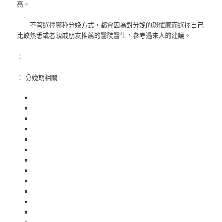
亮。
不管選擇哪種分娩方式，都會因為對分娩的恐懼感而選擇自己
比較熟悉或者親戚朋友推薦的醫院醫生，參考過來人的建議。
：
： 分娩期相關