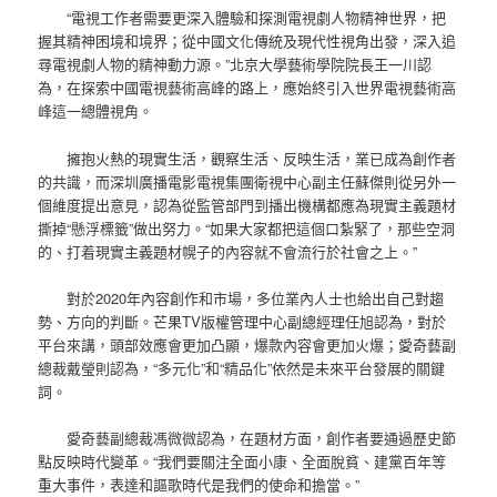
“電視工作者需要更深入體驗和探測電視劇人物精神世界，把
握其精神困境和境界；從中國文化傳統及現代性視角出發，深入追
尋電視劇人物的精神動力源。”北京大學藝術學院院長王一川認
為，在探索中國電視藝術高峰的路上，應始終引入世界電視藝術高
峰這一總體視角。
擁抱火熱的現實生活，觀察生活、反映生活，業已成為創作者
的共識，而深圳廣播電影電視集團衛視中心副主任蘇傑則從另外一
個維度提出意見，認為從監管部門到播出機構都應為現實主義題材
撕掉“懸浮標籤”做出努力。“如果大家都把這個口紮緊了，那些空洞
的、打着現實主義題材幌子的內容就不會流行於社會之上。”
對於2020年內容創作和市場，多位業內人士也給出自己對趨
勢、方向的判斷。芒果TV版權管理中心副總經理任旭認為，對於
平台來講，頭部效應會更加凸顯，爆款內容會更加火爆；愛奇藝副
總裁戴瑩則認為，“多元化”和“精品化”依然是未來平台發展的關鍵
詞。
愛奇藝副總裁馮微微認為，在題材方面，創作者要通過歷史節
點反映時代變革。“我們要關注全面小康、全面脫貧、建黨百年等
重大事件，表達和謳歌時代是我們的使命和擔當。”