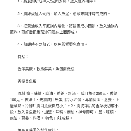
1、將蔥頭切成碎末;魚肉煮熟，放入碗內研碎。
2、將雞蛋磕入碗內，加入魚泥、蔥頭末調拌均勻成餡。
3、把黃油放入平底鍋內熔化，將餡團成小圓餅，放入油鍋內
煎炸，煎好后把番茄沙司澆在上面即成。
4、煎餅時不要煎老，以免影響嬰兒食用。
特點：
色澤美觀，軟嫩鮮美。魚蛋餅做法
香梗目魚蛋
原料 鹽、味精、麻油、蔥姜、料酒。 咸目魚蛋250克、香菜
100克。 做法 1、先將咸目魚蛋用冷水沖淡，再加料酒、蔥姜，上
籠蒸熟。冷卻后將目魚蛋撕成小片。2、將洗凈后的香菜梗切成小
段，放入目魚蛋片，加鹽、味精、麻油，拌勻即可。 鹽、味精、
麻油、蔥姜、料酒。 特色 口味咸鮮。
魚蛋豆芽湯的製作材料：