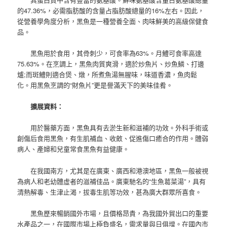
的47.36%，必需脂肪酸的含量占脂肪酸總量的16%左右。因此，
從營養學角度分析，黑魚是一種營養全面、肉味鮮美的高級保健食
品。
黑魚用於食用，其骨刺少，可食率為63%。月鱧可食率高達
75.63%。在烹調上，黑魚肉質爽滑，適於炒魚片、炒魚鱗、打邊
爐;而斑鱧則適合煲、燉，所煮魚湯無腥味，味道香濃，魚肉鬆
化。用黑魚烹調的“財魚片”更是譽滿天下的美味佳肴。
擴展資料：
用於醫藥方面，黑魚具有去淤生新和滋補的功效。外科手術或
創傷后食用黑魚，有生肌補血、收斂、促進傷口癒合的作用。體弱
病人、產婦和兒童常食黑魚有益健康。
在我國南方，尤其是在廣東、廣西和港澳地區，黑魚一般被視
為病人和老幼體虛者的滋補佳品。廣東馳名的“生魚葛菜湯”，具有
清熱解毒、生津止渴，拔毒生肌等功效，甚為廣大群眾所喜食。
黑魚歷來暢銷國外市場，且價格昂貴，為我國外貿出口的重要
水產品之一，在國際市場上極負盛名，需求量與日俱增。在國內市