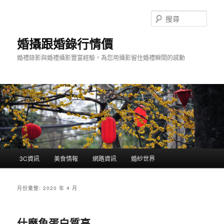
跳
跳
至
至
搜
主
輔
尋
要
助
婚攝跟婚錄行情價
內
內
婚禮錄影與婚禮攝影豐富經驗，為您用攝影留住婚禮瞬間的感動
容
容
主
3C資訊
美食情報
網路資訊
婚紗世界
要
選
單
月份彙整:
2020 年 4 月
什麼魚蛋白質高