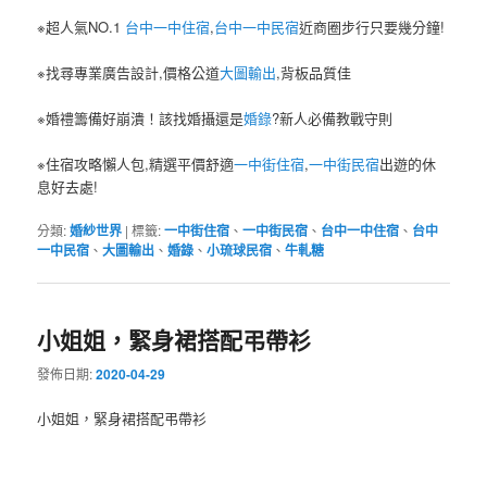
※超人氣NO.1
台中一中住宿
,
台中一中民宿
近商圈步行只要幾分鐘!
※找尋專業廣告設計,價格公道
大圖輸出
,背板品質佳
※婚禮籌備好崩潰！該找婚攝還是
婚錄
?新人必備教戰守則
※住宿攻略懶人包,精選平價舒適
一中街住宿
,
一中街民宿
出遊的休
息好去處!
分類:
婚紗世界
|
標籤:
一中街住宿
、
一中街民宿
、
台中一中住宿
、
台中
一中民宿
、
大圖輸出
、
婚錄
、
小琉球民宿
、
牛軋糖
小姐姐，緊身裙搭配弔帶衫
發佈日期:
2020-04-29
小姐姐，緊身裙搭配弔帶衫