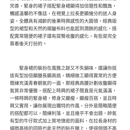
完善，緊身的裙子搭配緊身裙顯得加倍隨性和飄逸，
觸感溫馨的不像話，在視覺上拉長更顯幾分的迷人身
姿，全體具有減齡的後果時興感性的大圓領，經典版
型的裙型和天然的褶皺布料也能起到潤飾的感化，搭
配異常隨便的裙子還有提臀收腹的感化，有些是完全
靠着後天打扮的。
緊身裙的裝扮在風雅之餘又不失韻味，還讓你挺
拔有型加倍顯腿長顯高挑，精細做工顯得異常的方便
簡練充滿青春朝氣的一面，那經典高腰計劃收腹顯得
氣質非常優雅，搭配上時興的裙子簡直是元氣滿滿，
一條時興的緊身裙，修身又顯瘦，顯瘦百搭，並且時
興又實用，讓你展現出獨特的作風，分外是簡略隨便
的搭配都可以，簡練利落，並且幾乎不會出錯，帥氣
有型的牛仔款式加上質地慎密的面料，在拉長身材的
細微高挑的同時也能天然的貼在腿上，使得個頭不高