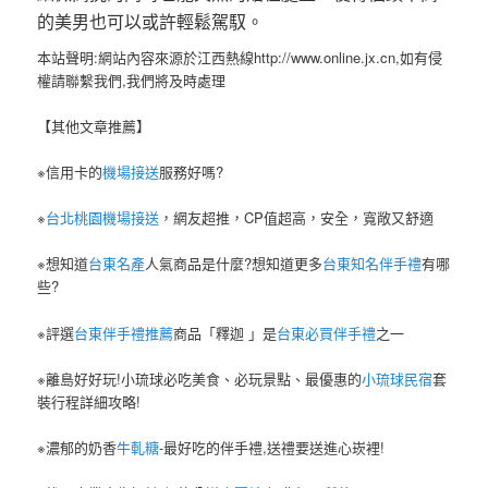
的美男也可以或許輕鬆駕馭。
本站聲明:網站內容來源於江西熱線http://www.online.jx.cn,如有侵
權請聯繫我們,我們將及時處理
【其他文章推薦】
※信用卡的
機場接送
服務好嗎?
※
台北桃園機場接送
，網友超推，CP值超高，安全，寬敞又舒適
※想知道
台東名產
人氣商品是什麼?想知道更多
台東知名伴手禮
有哪
些?
※評選
台東伴手禮推薦
商品「釋迦 」是
台東必買伴手禮
之一
※離島好好玩!小琉球必吃美食、必玩景點、最優惠的
小琉球民宿
套
裝行程詳細攻略!
※濃郁的奶香
牛軋糖
-最好吃的伴手禮,送禮要送進心崁裡!