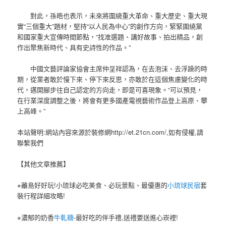
對此，孫皓也表示，未來將圍繞重大革命、重大歷史、重大現
實“三個重大”題材，堅持“以人民為中心”的創作方向，緊緊圍繞黨
和國家重大宣傳時間節點，“找准選題、講好故事、拍出精品，創
作出聚焦新時代、具有史詩性的作品。”
中國文藝評論家協會主席仲呈祥認為，在去泡沫、去浮躁的時
期，從業者敢於慢下來、停下來反思，亦敢於在這個焦慮變化的時
代，邁開腳步往自己認定的方向走，即是可喜現象。“可以預見，
在行業深度調整之後，將會有更多國產電視藝術作品登上高原、攀
上高峰。”
本站聲明:網站內容來源於裝修網http://et.21cn.com/,如有侵權,請
聯繫我們
【其他文章推薦】
※離島好好玩!小琉球必吃美食、必玩景點、最優惠的
小琉球民宿
套
裝行程詳細攻略!
※濃郁的奶香
牛軋糖
-最好吃的伴手禮,送禮要送進心崁裡!