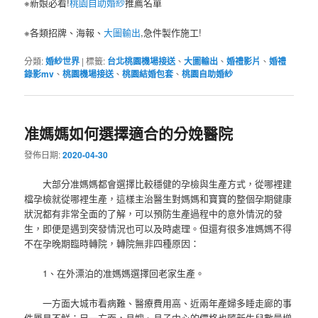
※新娘必看!
桃園自助婚紗
推薦名單
※各類招牌、海報、
大圖輸出
,急件製作施工!
分類:
婚紗世界
|
標籤:
台北桃園機場接送
、
大圖輸出
、
婚禮影片
、
婚禮
錄影mv
、
桃園機場接送
、
桃園結婚包套
、
桃園自助婚紗
准媽媽如何選擇適合的分娩醫院
發佈日期:
2020-04-30
大部分准媽媽都會選擇比較穩健的孕檢與生產方式，從哪裡建
檔孕檢就從哪裡生產，這樣主治醫生對媽媽和寶寶的整個孕期健康
狀況都有非常全面的了解，可以預防生產過程中的意外情況的發
生，即便是遇到突發情況也可以及時處理。但還有很多准媽媽不得
不在孕晚期臨時轉院，轉院無非四種原因：
1、在外漂泊的准媽媽選擇回老家生產。
一方面大城市看病難、醫療費用高、近兩年產婦多睡走廊的事
件屢見不鮮；另一方面，月嫂、月子中心的價格也隨新生兒數量增