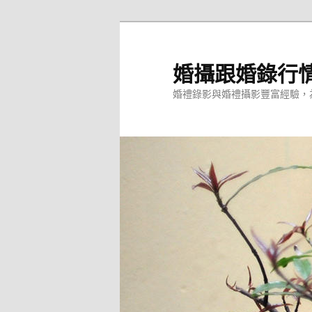
跳
跳
至
至
主
輔
婚攝跟婚錄行
要
助
婚禮錄影與婚禮攝影豐富經驗，
內
內
容
容