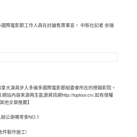
國際電影節工作人員在討論售票事宜。 中新社記者 余瑞
拿大演員步入多倫多國際電影節組委會所在的燈箱影院。
內容來源再生能源資訊網http://toptour.cn/,如有侵權
【其他文章推薦】
,辦公涮嘴零食NO.1
,急件製作施工!