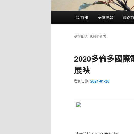
主
3C資訊
美食情報
網路
要
選
單
標籤彙整:
桃園婚紗店
2020多倫多國際
展映
發佈日期:
2021-01-28