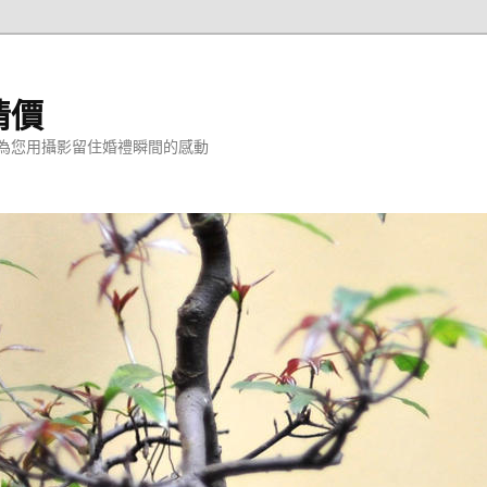
情價
為您用攝影留住婚禮瞬間的感動