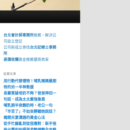
台北會計師事務所
推薦，解決公
司設立登記
公司新成立尋找
台北記帳士事務
所
高價收購
黃金推薦優質商家
近期文章
用行動代替禮物！哺乳媽媽最期
待的另一半神救援
長輩質疑母奶不夠？爸爸神回一
句話，成為太太最強後盾
哺乳期半夜餵奶時，老公一句
「辛苦了」不如安靜聽她說話？
揭開夫妻溝通的黃金心法
從手忙腳亂到從容應對：新手爸
爸必學的拍嗝與姿勢調整全攻略