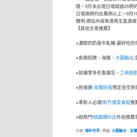
穩，9月未出現日增超過25
日增病例均在萬例以上。9月1
聲明:網站內容來源再生能源資訊網h
【其他文章推薦】
※濃郁的奶香牛軋糖-最好吃的
※各類招牌、海報、
大圖輸出
※拍攝眾多形象廣告、
工商錄
※民宿網-
宜蘭民宿
預定及空房
※準新人必讀!
新竹婚宴會館
推
※超熱門!
桃園婚紗店
外拍推薦
分類:
婚紗世界
|
標籤:
大圖輸出
、
宜