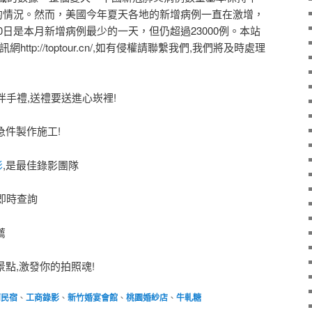
例的情況。然而，美國今年夏天各地的新增病例一直在激增，
0日是本月新增病例最少的一天，但仍超過23000例。本站
ttp://toptour.cn/,如有侵權請聯繫我們,我們將及時處理
伴手禮,送禮要送進心崁裡!
,急件製作施工!
影
,是最佳錄影團隊
即時查詢
薦
景點,激發你的拍照魂!
蘭民宿
、
工商錄影
、
新竹婚宴會館
、
桃園婚紗店
、
牛軋糖