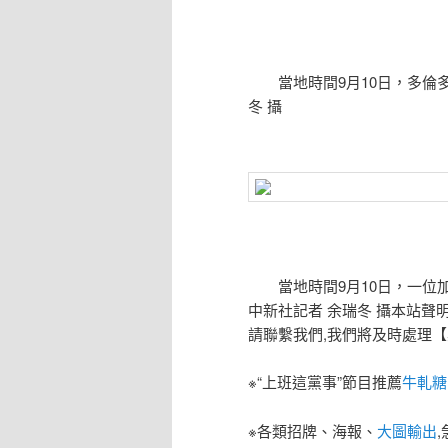
當地時間9月10日，多倫多
冬 攝
當地時間9月10日，一位加
中新社記者 余瑞冬 攝本站聲明:網站
請聯繫我們,我們將及時處理
※“上班這黨事”節目推薦
牛軋糖
※各類招牌、海報、
大圖輸出