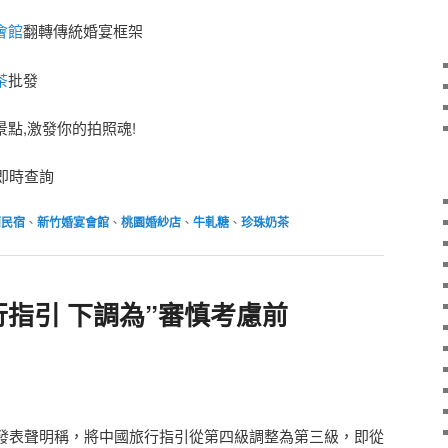
會館
翻轉傳統婚宴框架
茶
批發
景點,激發你的拍照魂!
即時查詢
蘭民宿
、
新竹婚宴會館
、
桃園婚紗店
、
牛軋糖
、
珍珠奶茶
指引 下調為”審慎考慮前
表聲明稱，將中國旅行指引從第四級調整為第三級，即從