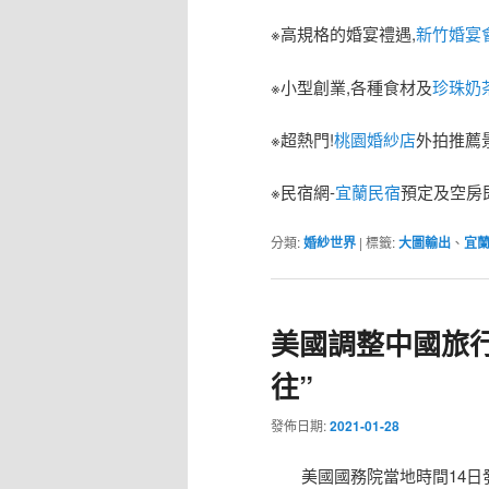
※高規格的婚宴禮遇,
新竹婚宴
※小型創業,各種食材及
珍珠奶
※超熱門!
桃園婚紗店
外拍推薦
※民宿網-
宜蘭民宿
預定及空房
分類:
婚紗世界
|
標籤:
大圖輸出
、
宜
美國調整中國旅行
往”
發佈日期:
2021-01-28
美國國務院當地時間14日發