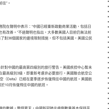
前往”。
院在聲明中表示：“中國已經重新啟動商業活動，包括日
也有改善。”不過聲明也指出，大多數美國人目前仍無法前
鬆了對36個國家的邊境限制措施，但不包括美國，美國公民
針對中國的最高第四級別的旅行警告。美國疾控中心暫未
在最高級別3級，即重新考慮非必要旅行。美國聯合航空公
）和達美航空（Delta）已經在夏季逐步恢復飛往中國的航班。美國航
nes）將於10月恢復飛往中國的航班。
的數據，整個夏天，中國新冠肺炎病例數量基本保持平