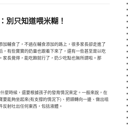
略：別只知道喂米糊！
添加輔食了，不過在輔食添加的路上，很多家長卻走進了
后，有些寶寶的奶量也跟着下來了，還有一些甚至是以吃
。家長覺得，能吃飽就行了，奶少吃點也無所謂啦。那
體是什麼時候，還要根據孩子的發育情況來定。一般來說，在
寶要能夠坐起來(有支撐的情況下)、把頭轉向一邊、做出咀
件反射吐出任何東西，包括液體。