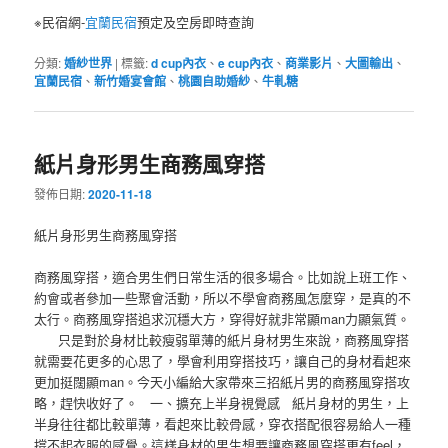
※民宿網-
宜蘭民宿
預定及空房即時查詢
分類:
婚紗世界
|
標籤:
d cup內衣
、
e cup內衣
、
商業影片
、
大圖輸出
、
宜蘭民宿
、
新竹婚宴會館
、
桃園自助婚紗
、
牛軋糖
紙片身形男生商務風穿搭
發佈日期:
2020-11-18
紙片身形男生商務風穿搭
商務風穿搭，適合男生們日常生活的很多場合。比如說上班工作、
約會或者參加一些聚會活動，所以不學會商務風怎麼穿，是真的不
太行。商務風穿搭追求沉穩大方，穿得好就非常顯man力顯氣質。
只是對於身材比較瘦弱單薄的紙片身材男生來說，商務風穿搭
就需要花更多的心思了，學會利用穿搭技巧，讓自己的身材看起來
更加挺闊顯man。今天小編給大家帶來三招紙片男的商務風穿搭攻
略，趕快收好了。 一、擴充上半身視覺感 紙片身材的男生，上
半身往往都比較單薄，看起來比較骨感，穿衣搭配很容易給人一種
撐不起衣服的感覺。這樣身材的男生想要讓商務風穿搭更有feel，