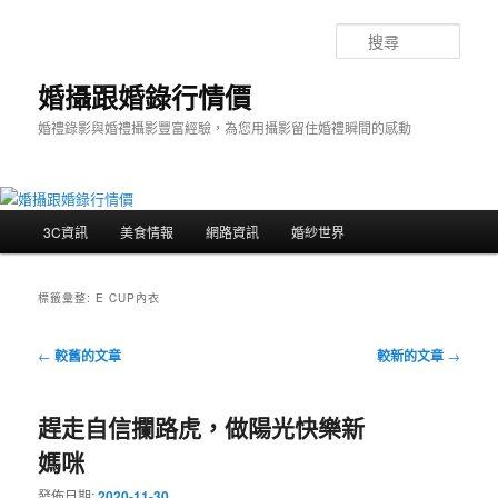
跳
跳
至
至
搜
主
輔
尋
要
助
婚攝跟婚錄行情價
內
內
婚禮錄影與婚禮攝影豐富經驗，為您用攝影留住婚禮瞬間的感動
容
容
主
3C資訊
美食情報
網路資訊
婚紗世界
要
選
單
標籤彙整:
E CUP內衣
文
←
較舊的文章
較新的文章
→
章
導
趕走自信攔路虎，做陽光快樂新
覽
媽咪
發佈日期:
2020-11-30