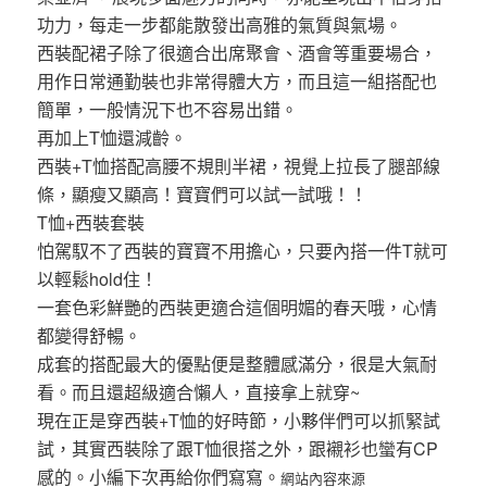
功力，每走一步都能散發出高雅的氣質與氣場。
西裝配裙子除了很適合出席聚會、酒會等重要場合，
用作日常通勤裝也非常得體大方，而且這一組搭配也
簡單，一般情況下也不容易出錯。
再加上T恤還減齡。
西裝+T恤搭配高腰不規則半裙，視覺上拉長了腿部線
條，顯瘦又顯高！寶寶們可以試一試哦！！
T恤+西裝套裝
怕駕馭不了西裝的寶寶不用擔心，只要內搭一件T就可
以輕鬆hold住！
一套色彩鮮艷的西裝更適合這個明媚的春天哦，心情
都變得舒暢。
成套的搭配最大的優點便是整體感滿分，很是大氣耐
看。而且還超級適合懶人，直接拿上就穿~
現在正是穿西裝+T恤的好時節，小夥伴們可以抓緊試
試，其實西裝除了跟T恤很搭之外，跟襯衫也蠻有CP
感的。小編下次再給你們寫寫。
網站內容來源