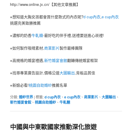
http://www.online.jx.cn/【其他文章推薦】
※想知道大胸女孩都會買什麼款式的內衣呢?
d cup內衣
,
e cup內衣
挑選完美致勝推薦
※濃郁的奶香
牛軋糖
-最好吃的伴手禮,送禮要送進心崁裡!
※如何製作吸晴素材,
商業影片
製作最棒團隊
※高規格的婚宴禮遇,
新竹婚宴會館
翻轉傳統婚宴框架
※找尋專業廣告設計,價格公道
大圖輸出
,背板品質佳
※新娘必看!
桃園自助婚紗
推薦名單
分類:
婚紗世界
|
標籤:
d cup內衣
、
e cup內衣
、
商業影片
、
大圖輸出
、
新竹婚宴會館
、
桃園自助婚紗
、
牛軋糖
中國與中東歐國家推動深化旅遊