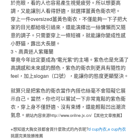
於亮眼，看的人也容易產生視覺疲勞。所以想要高
調，又能讓別人看得舒適，就選擇薑黃色衛衣吧。
穿上一件oversized薑黃色衛衣，不僅能夠一下子把大
家的目光都給吸引過來，還能演繹出一絲慵懶而又隨
意的調子。只需要穿上一條短褲，就能讓你變成性感
小野貓，露出大長腿。
3、高貴迷人紫羅蘭
畢竟今年註定要成為“電光紫”的主場。紫色也是充滿了
高調感和未來感的顏色，紫色的衛衣則更具有隨性的
feel，加上slogan（口號），能讓你的態度更顯堅決。
就算只是把紫色的衛衣當作內搭也絲毫不會阻礙它展
示自己。當然，你也可以嘗試一下非常寬鬆的紫色衛
衣，穿上身不僅舒適、沒有束縛，還能輕鬆凹出潮流
氣息。
網站內容來源http://www.online.jx.cn/【其他文章推薦】
※想知道大胸女孩都會買什麼款式的內衣呢?
d cup內衣
,
e cup內衣
挑選完美致勝推薦