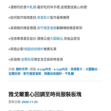
※濃郁的奶香
牛軋糖
-最好吃的伴手禮,送禮要送進心崁裡!
※如何製作吸晴素材,
商業影片
製作最棒團隊
※高規格的婚宴禮遇,
新竹婚宴會館
翻轉傳統婚宴框架
※找尋專業廣告設計,價格公道
大圖輸出
,背板品質佳
※新娘必看!
桃園自助婚紗
推薦名單
※民宿網-
宜蘭民宿
預定及空房即時查詢
分類:
婚紗世界
|
標籤:
d cup內衣
、
e cup內衣
、
商業影片
、
大圖輸出
、
宜蘭民宿
、
新竹婚宴會館
、
桃園自助婚紗
、
牛軋糖
雅戈爾重心回調至時尚服裝板塊
發佈日期:
2020-11-23