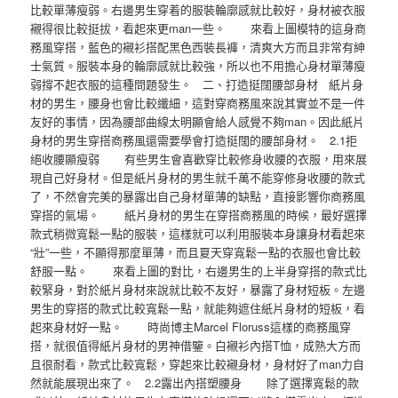
比較單薄瘦弱。右邊男生穿着的服裝輪廓感就比較好，身材被衣服
襯得很比較挺拔，看起來更man一些。 來看上圖模特的這身商
務風穿搭，藍色的襯衫搭配黑色西裝長褲，清爽大方而且非常有紳
士氣質。服裝本身的輪廓感就比較強，所以也不用擔心身材單薄瘦
弱撐不起衣服的這種問題發生。 二、打造挺闊腰部身材 紙片身
材的男生，腰身也會比較纖細，這對穿商務風來說其實並不是一件
友好的事情，因為腰部曲線太明顯會給人感覺不夠man。因此紙片
身材的男生穿搭商務風還需要學會打造挺闊的腰部身材。 2.1拒
絕收腰顯瘦弱 有些男生會喜歡穿比較修身收腰的衣服，用來展
現自己好身材。但是紙片身材的男生就千萬不能穿修身收腰的款式
了，不然會完美的暴露出自己身材單薄的缺點，直接影響你商務風
穿搭的氣場。 紙片身材的男生在穿搭商務風的時候，最好選擇
款式稍微寬鬆一點的服裝，這樣就可以利用服裝本身讓身材看起來
“壯”一些，不顯得那麼單薄，而且夏天穿寬鬆一點的衣服也會比較
舒服一點。 來看上圖的對比，右邊男生的上半身穿搭的款式比
較緊身，對於紙片身材來說就比較不友好，暴露了身材短板。左邊
男生的穿搭的款式比較寬鬆一點，就能夠遮住紙片身材的短板，看
起來身材好一點。 時尚博主Marcel Floruss這樣的商務風穿
搭，就很值得紙片身材的男神借鑒。白襯衫內搭T恤，成熟大方而
且很耐看，款式比較寬鬆，穿起來比較襯身材，身材好了man力自
然就能展現出來了。 2.2露出內搭塑腰身 除了選擇寬鬆的款