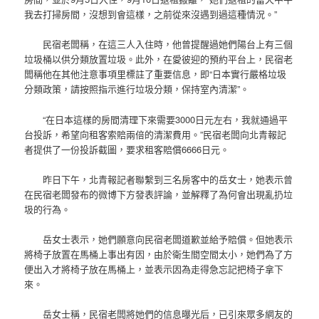
我去打掃房間，沒想到會這樣，之前從來沒遇到過這種情況。”
民宿老闆稱，在這三人入住時，他曾提醒過她們陽台上有三個
垃圾桶以供分類放置垃圾。此外，在愛彼迎的預約平台上，民宿老
闆稱他在其他注意事項里標註了重要信息，即“日本實行嚴格垃圾
分類政策，請按照指示進行垃圾分類，保持室內清潔”。
“在日本這樣的房間清理下來需要3000日元左右，我就通過平
台投訴，希望向租客索賠兩倍的清潔費用。”民宿老闆向北青報記
者提供了一份投訴截圖，要求租客賠償6666日元。
昨日下午，北青報記者聯繫到三名房客中的岳女士，她表示曾
在民宿老闆發布的微博下方發表評論，並解釋了為何會出現亂扔垃
圾的行為。
岳女士表示，她們願意向民宿老闆道歉並給予賠償。但她表示
將椅子放置在馬桶上事出有因，由於衛生間空間太小，她們為了方
便出入才將椅子放在馬桶上，並表示因為走得急忘記把椅子拿下
來。
岳女士稱，民宿老闆將她們的信息曝光后，已引來眾多網友的