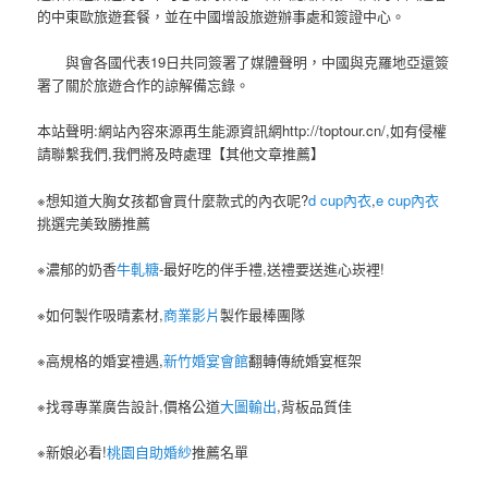
的中東歐旅遊套餐，並在中國增設旅遊辦事處和簽證中心。
與會各國代表19日共同簽署了媒體聲明，中國與克羅地亞還簽
署了關於旅遊合作的諒解備忘錄。
本站聲明:網站內容來源再生能源資訊網http://toptour.cn/,如有侵權
請聯繫我們,我們將及時處理【其他文章推薦】
※想知道大胸女孩都會買什麼款式的內衣呢?
d cup內衣
,
e cup內衣
挑選完美致勝推薦
※濃郁的奶香
牛軋糖
-最好吃的伴手禮,送禮要送進心崁裡!
※如何製作吸晴素材,
商業影片
製作最棒團隊
※高規格的婚宴禮遇,
新竹婚宴會館
翻轉傳統婚宴框架
※找尋專業廣告設計,價格公道
大圖輸出
,背板品質佳
※新娘必看!
桃園自助婚紗
推薦名單