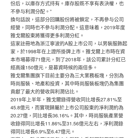
份后，以庫存方式持有。庫存股既不享有表決權，也
不參与利潤分配。”
換句話說，這部分回購股份將被鎖定，不再參与公司
經營，同時也不參与利潤分配。這意味着，2019年度
雅戈爾股東將獲得更多利潤分紅。
這家註冊地為浙江寧波的A股上市公司，以男裝服飾起
家，於1998年在上證所掛牌上市。雅戈爾上市時在資
本市場募得71億元，到了2018年，該公司累計分紅已
經高達150億元，是募資時候的兩倍多。
雅戈爾集團旗下目前主要分為三大業務板塊，分別為
時尚服裝、地產和投資，其中時尚服裝板塊仍為集團
貢獻了最大的營收與利潤佔比。
2019年上半年，雅戈爾錄得營收同比增長27.81%至
45.8億元，而實現歸屬於上市公司股東的凈利潤約為
20.27億，同比增長36.16%。其中，時尚服裝產業營
收錄得同比增長11.86%至31.56億元左右，凈利潤錄
得同比增長6.9%至6.47億元。