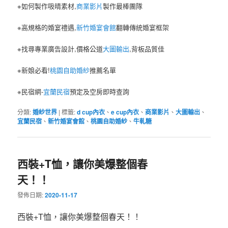
※如何製作吸晴素材,
商業影片
製作最棒團隊
※高規格的婚宴禮遇,
新竹婚宴會館
翻轉傳統婚宴框架
※找尋專業廣告設計,價格公道
大圖輸出
,背板品質佳
※新娘必看!
桃園自助婚紗
推薦名單
※民宿網-
宜蘭民宿
預定及空房即時查詢
分類:
婚紗世界
|
標籤:
d cup內衣
、
e cup內衣
、
商業影片
、
大圖輸出
、
宜蘭民宿
、
新竹婚宴會館
、
桃園自助婚紗
、
牛軋糖
西裝+T恤，讓你美爆整個春
天！！
發佈日期:
2020-11-17
西裝+T恤，讓你美爆整個春天！！