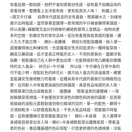
有着這樣一群姑娘，她們不會刻意裝扮性感，卻有着不俗顯品味的
穿着效果，整體看上去洋氣有致，更有氣質女人味！ 刺繡上衣
+開叉牛仔褲 自帶年代感氣息的女性着裝，簡單顯大方，別樣地
展示出時髦感，當然單單是選擇一款常規的牛仔褲會顯得單調感，
所以高腰+褲腳開叉設計的微喇叭褲絕對算得上是精品，給時尚更
多的空間，彰顯女性的穿衣品味，這份有着貴族氣質感的着裝，讓
人久久不能忘懷。 襯衫+高腰褲 條紋衫搭配高腰褲，給人第一
感覺顯得無比幹練知性，也是職場女性共同追求的一種時髦穿搭，
顯高又顯高級，這才是真正時髦的女人，不用刻意裝扮，盡顯洋氣
指數，輕鬆讓自己在人群中更加出眾，也能夠很好地凸顯着別樣獨
特的女人風采~ 碎花衫+牛仔褲 所以說，牛仔褲在日常中真的
可不能少啊，搭配紅色的碎花衫，展示迷人復古的浪漫風情，確實
是能讓女性展現魅力的着裝，這種具有年代感的着裝打扮精緻而出
眾，在同齡人中有着更高級別的辨識度，真是有品味感的女人呢，
簡簡單單凹造出高雅氣質。 連體褲 簡單溫柔的連體褲，一穿
就解鎖穿搭煩惱，不會運用非常深色的顏色和誇張的圖案，反而密
密麻麻的波點元素輕鬆達到吸引眼球的目的，單一的配色，顯得十
分清純乾淨，以舒適寬鬆為主，不失大氣品味感，想要展示時髦
感，這款連體褲任意穿都能滿足你！ 襯衫+半身裙 女人選擇半
身裙很容易穿出女人味，襯衫+半身裙輕鬆穿出優雅氣質，帶着溫
柔的色彩，像這種基礎的色彩搭配，打造更舒適的色調視覺，洋氣