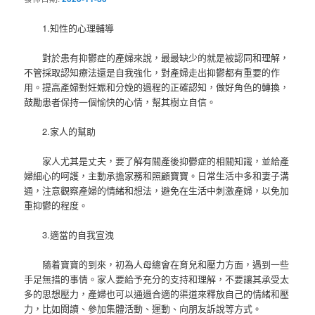
1.知性的心理輔導
對於患有抑鬱症的產婦來說，最最缺少的就是被認同和理解，
不管採取認知療法還是自我強化，對產婦走出抑鬱都有重要的作
用。提高產婦對妊娠和分娩的過程的正確認知，做好角色的轉換，
鼓勵患者保持一個愉快的心情，幫其樹立自信。
2.家人的幫助
家人尤其是丈夫，要了解有關產後抑鬱症的相關知識，並給產
婦細心的呵護，主動承擔家務和照顧寶寶。日常生活中多和妻子溝
通，注意觀察產婦的情緒和想法，避免在生活中刺激產婦，以免加
重抑鬱的程度。
3.適當的自我宣洩
隨着寶寶的到來，初為人母總會在育兒和壓力方面，遇到一些
手足無措的事情。家人要給予充分的支持和理解，不要讓其承受太
多的思想壓力，產婦也可以通過合適的渠道來釋放自己的情緒和壓
力，比如閱讀、參加集體活動、運動、向朋友訴說等方式。