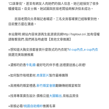
“口誅筆伐”，甚至有網友人肉她們的個人信息，她已經接到了很多
騷擾電話。岳女士稱，她試圖與民宿老闆協商解決但未成功。
民宿老闆向北青報記者確認，三名女房客確實已經聯繫到他，
目前雙方還在溝通。
本站聲明:網站內容來源再生能源資訊網http://toptour.cn/,如有侵權
請聯繫我們,我們將及時處理【其他文章推薦】
※想知道大胸女孩都會買什麼款式的內衣呢?
d cup內衣
,
e cup內衣
挑選完美致勝推薦
※濃郁的奶香
牛軋糖
-最好吃的伴手禮,送禮要送進心崁裡!
※如何製作吸晴素材,
商業影片
製作最棒團隊
※高規格的婚宴禮遇,
新竹婚宴會館
翻轉傳統婚宴框架
※找尋專業廣告設計,價格公道
大圖輸出
,背板品質佳
※新娘必看!
桃園自助婚紗
推薦名單