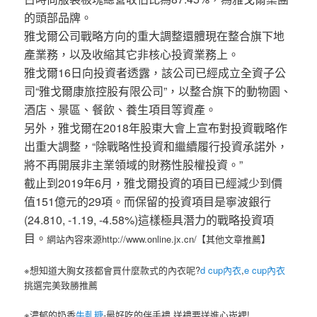
的頭部品牌。
雅戈爾公司戰略方向的重大調整還體現在整合旗下地
產業務，以及收縮其它非核心投資業務上。
雅戈爾16日向投資者透露，該公司已經成立全資子公
司“雅戈爾康旅控股有限公司”，以整合旗下的動物園、
酒店、景區、餐飲、養生項目等資產。
另外，雅戈爾在2018年股東大會上宣布對投資戰略作
出重大調整，“除戰略性投資和繼續履行投資承諾外，
將不再開展非主業領域的財務性股權投資。”
截止到2019年6月，雅戈爾投資的項目已經減少到價
值151億元的29項。而保留的投資項目是寧波銀行
(24.810, -1.19, -4.58%)這樣極具潛力的戰略投資項
目。
網站內容來源http://www.online.jx.cn/【其他文章推薦】
※想知道大胸女孩都會買什麼款式的內衣呢?
d cup內衣
,
e cup內衣
挑選完美致勝推薦
※濃郁的奶香
牛軋糖
-最好吃的伴手禮,送禮要送進心崁裡!