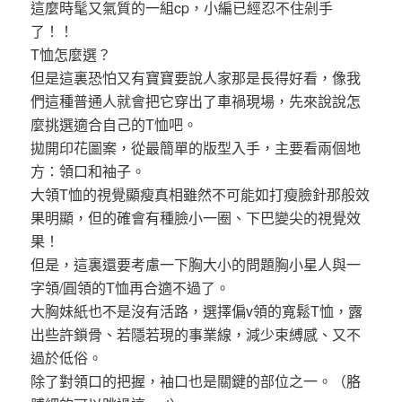
這麼時髦又氣質的一組cp，小編已經忍不住剁手
了！！
T恤怎麼選？
但是這裏恐怕又有寶寶要說人家那是長得好看，像我
們這種普通人就會把它穿出了車禍現場，先來說說怎
麼挑選適合自己的T恤吧。
拋開印花圖案，從最簡單的版型入手，主要看兩個地
方：領口和袖子。
大領T恤的視覺顯瘦真相雖然不可能如打瘦臉針那般效
果明顯，但的確會有種臉小一圈、下巴變尖的視覺效
果！
但是，這裏還要考慮一下胸大小的問題胸小星人與一
字領/圓領的T恤再合適不過了。
大胸妹紙也不是沒有活路，選擇偏v領的寬鬆T恤，露
出些許鎖骨、若隱若現的事業線，減少束縛感、又不
過於低俗。
除了對領口的把握，袖口也是關鍵的部位之一。（胳