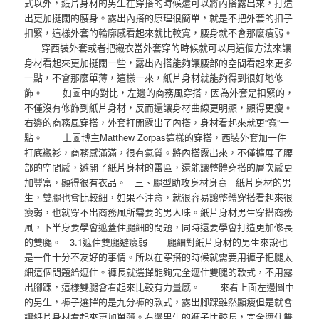
式以外，紙片身材的男生在穿搭的時候還可以將內搭露出來，打造
出更加挺闊的腰身。露出內搭的原理很簡單，就是不把外套的扣子
扣緊，這樣外套的輪廓感看起來就比較寬，腰身就不會那麼瘦弱。
穿西裝外套或者把襯衣當外套穿的時候就可以用這個方法來讓
身材看起來更加挺闊一些，露出內搭能夠讓腰部的空間看起來更多
一點，不會那麼單薄，這樣一來，紙片身材就能夠得到很好地修
飾。 如圖中的對比，左邊的商務風穿搭，因為外套是扣緊的，
不僅沒有修飾到紙片身材，反而還讓身材曲線更明顯，顯得更瘦。
右邊的商務風穿搭，外套打開露出了內搭，身材看起來就更“寬”一
點。 上圖博主Matthew Zorpas這樣的穿搭，西裝外套加一件
打底襯衫，商務感滿滿，很有氣質。將內搭露出來，不僅擴展了腰
部的空間感，避開了紙片身材的雷區，還能讓整體穿搭的層次感更
加豐富，顯得很有衣品。 三、腿型助攻身材身高 紙片身材的男
生，雙腿也會比較細，如果不注意，就很容易讓整體穿搭看起來很
瘦弱，也就穿不出商務風所需要的男人味。紙片身材男生穿搭商務
風，下半身要學會遮蓋住腿細的問題，同時還要學會打造更加修長
的雙腿。 3.1遮住雙腿避瘦弱 腿細對紙片身材的男生來說也
是一件十分不友好的事情。所以在穿搭的時候就需要用褲子把腿太
細這個問題給遮住。褲長就選擇能夠完全遮住雙腿的款式，不用露
出腳踝，這樣雙腿會看起來比較有力量感。 來看上面左邊圖中
的男生，褲子選擇的是九分褲的款式，露出腳踝雖然顯瘦但是就會
讓紙片身材看起來更加單薄。右邊男生的褲子比較長，完全遮住雙