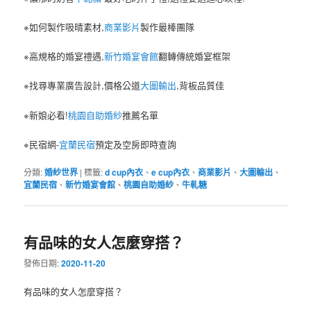
※如何製作吸晴素材,
商業影片
製作最棒團隊
※高規格的婚宴禮遇,
新竹婚宴會館
翻轉傳統婚宴框架
※找尋專業廣告設計,價格公道
大圖輸出
,背板品質佳
※新娘必看!
桃園自助婚紗
推薦名單
※民宿網-
宜蘭民宿
預定及空房即時查詢
分類:
婚紗世界
|
標籤:
d cup內衣
、
e cup內衣
、
商業影片
、
大圖輸出
、
宜蘭民宿
、
新竹婚宴會館
、
桃園自助婚紗
、
牛軋糖
有品味的女人怎麼穿搭？
發佈日期:
2020-11-20
有品味的女人怎麼穿搭？