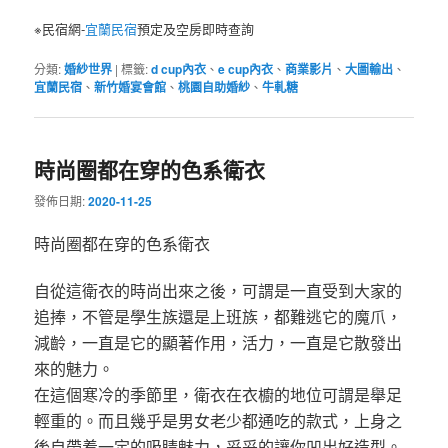
※民宿網-
宜蘭民宿
預定及空房即時查詢
分類:
婚紗世界
|
標籤:
d cup內衣
、
e cup內衣
、
商業影片
、
大圖輸出
、
宜蘭民宿
、
新竹婚宴會館
、
桃園自助婚紗
、
牛軋糖
時尚圈都在穿的色系衛衣
發佈日期:
2020-11-25
時尚圈都在穿的色系衛衣
自從這衛衣的時尚出來之後，可謂是一直受到大家的
追捧，不管是學生族還是上班族，都難逃它的魔爪，
減齡，一直是它的顯著作用，活力，一直是它散發出
來的魅力。
在這個寒冷的季節里，衛衣在衣櫥的地位可謂是舉足
輕重的。而且幾乎是男女老少都通吃的款式，上身之
後自帶着一定的吸睛魅力，妥妥的讓你凹出好造型。