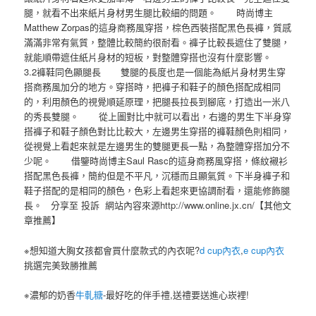
腿，就看不出來紙片身材男生腿比較細的問題。 時尚博主
Matthew Zorpas的這身商務風穿搭，棕色西裝搭配黑色長褲，質感
滿滿非常有氣質，整體比較簡約很耐看。褲子比較長遮住了雙腿，
就能順帶遮住紙片身材的短板，對整體穿搭也沒有什麼影響。
3.2褲鞋同色顯腿長 雙腿的長度也是一個能為紙片身材男生穿
搭商務風加分的地方。穿搭時，把褲子和鞋子的顏色搭配成相同
的，利用顏色的視覺順延原理，把腿長拉長到腳底，打造出一米八
的秀長雙腿。 從上圖對比中就可以看出，右邊的男生下半身穿
搭褲子和鞋子顏色對比比較大，左邊男生穿搭的褲鞋顏色則相同，
從視覺上看起來就是左邊男生的雙腿更長一點，為整體穿搭加分不
少呢。 借鑒時尚博主Saul Rasc的這身商務風穿搭，條紋襯衫
搭配黑色長褲，簡約但是不平凡，沉穩而且顯氣質。下半身褲子和
鞋子搭配的是相同的顏色，色彩上看起來更協調耐看，還能修飾腿
長。 分享至 投訴 網站內容來源http://www.online.jx.cn/【其他文
章推薦】
※想知道大胸女孩都會買什麼款式的內衣呢?
d cup內衣
,
e cup內衣
挑選完美致勝推薦
※濃郁的奶香
牛軋糖
-最好吃的伴手禮,送禮要送進心崁裡!