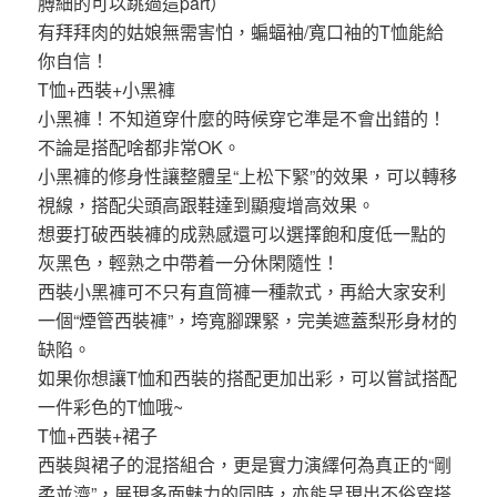
膊細的可以跳過這part）
有拜拜肉的姑娘無需害怕，蝙蝠袖/寬口袖的T恤能給
你自信！
T恤+西裝+小黑褲
小黑褲！不知道穿什麼的時候穿它準是不會出錯的！
不論是搭配啥都非常OK。
小黑褲的修身性讓整體呈“上松下緊”的效果，可以轉移
視線，搭配尖頭高跟鞋達到顯瘦增高效果。
想要打破西裝褲的成熟感還可以選擇飽和度低一點的
灰黑色，輕熟之中帶着一分休閑隨性！
西裝小黑褲可不只有直筒褲一種款式，再給大家安利
一個“煙管西裝褲”，垮寬腳踝緊，完美遮蓋梨形身材的
缺陷。
如果你想讓T恤和西裝的搭配更加出彩，可以嘗試搭配
一件彩色的T恤哦~
T恤+西裝+裙子
西裝與裙子的混搭組合，更是實力演繹何為真正的“剛
柔並濟”，展現多面魅力的同時，亦能呈現出不俗穿搭