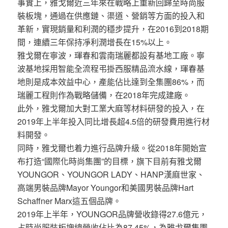
事實上，雅戈爾近三年來在戰略上重新回歸至時尚服
裝板塊，通過在供應鏈、渠道、營銷等方面的投入和
革新，實現銷量和利潤的穩步提升，在2016到2018期
間，連續三年保持凈利潤增長在15%以上。
雅戈爾在寧波，琿春和雲南瑞麗都設有基地工廠。寧
波基地採用智能全流程弔掛西服精品流水線，琿春基
地則是成本效益中心，產能佔比達到全集團86%，而
瑞麗工程則作為戰略儲備，在2018年完成建廠。
此外，雅戈爾加大對工業大麻等材料研發的投入，在
2019年上半年投入同比增長超4.5倍的研發費用進行材
料開發。
同時，雅戈爾也着力進行品牌升級。從2018年開始宣
布打造“國際化時尚集團”的目標，旗下目前有雅戈爾
YOUNGOR、YOUNGOR LADY、HANP漢麻世家、
高端男裝品牌Mayor Youngor和美國男裝品牌Hart
Schaffner Marx這五個品牌。
2019年上半年，YOUNGOR品牌營收錄得27.6億元，
占時尚服裝板塊總營收佔比為87.45%，為雅戈爾集團