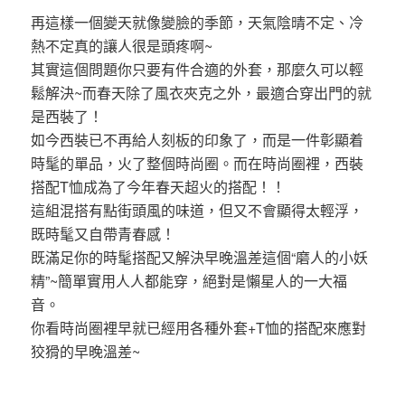
再這樣一個變天就像變臉的季節，天氣陰晴不定、冷
熱不定真的讓人很是頭疼啊~
其實這個問題你只要有件合適的外套，那麼久可以輕
鬆解決~而春天除了風衣夾克之外，最適合穿出門的就
是西裝了！
如今西裝已不再給人刻板的印象了，而是一件彰顯着
時髦的單品，火了整個時尚圈。而在時尚圈裡，西裝
搭配T恤成為了今年春天超火的搭配！！
這組混搭有點街頭風的味道，但又不會顯得太輕浮，
既時髦又自帶青春感！
既滿足你的時髦搭配又解決早晚溫差這個“磨人的小妖
精”~簡單實用人人都能穿，絕對是懶星人的一大福
音。
你看時尚圈裡早就已經用各種外套+T恤的搭配來應對
狡猾的早晚溫差~