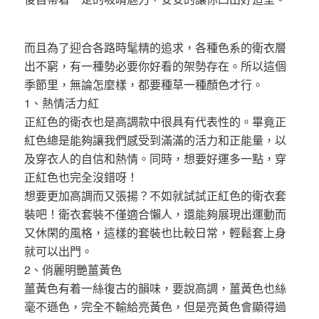
而且為了迎合各路時髦精的追求，各種色系的衛衣層
出不窮，有一種勢必要你好看的架勢存在。所以這個
季節里，無論怎麼樣，都要種草一種顏色才行。
1、熱情活力紅
正紅色的衛衣也是高調款中很具有代表性的。畢竟正
紅色總是能夠讓我們感受到滿滿的活力和正能量，以
及穿衣人的自信和熱情。同時，想要好運多一點，穿
正紅色也完全沒錯呀！
想要更加高調而又張揚？不如就試試正紅色的衛衣套
裝吧！衛衣套裝不僅適合懶人，還能夠展現出運動而
又休閑的風格，這樣的套裝也比較日常，輕鬆套上身
就可以出門。
2、俏麗明艷薑黃色
薑黃色有着一絲復古的韻味，要說高調，薑黃色也絲
毫不遜色，完全不輸給亮黃色，但是亮黃色會顯得過