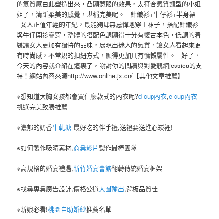
的氣質感由此塑造出來，凸顯惹眼的效果，太符合氣質類型的小姐
姐了，清新柔美的感覺，堪稱完美呢。 針織衫+牛仔衫+半身裙
女人正值年輕的年紀，最能夠肆無忌憚地穿上裙子，搭配針織衫
與牛仔開衫疊穿，整體的搭配色調顯得十分有復古本色，低調的着
裝讓女人更加有獨特的品味，展現出迷人的氣質，讓女人看起來更
有時尚感，不常規的扣紐方式，顯得更加具有慵懶屬性。 好了，
今天的內容就介紹在這裏了，謝謝你的閱讀與對愛靚網jessica的支
持！網站內容來源http://www.online.jx.cn/【其他文章推薦】
※想知道大胸女孩都會買什麼款式的內衣呢?
d cup內衣
,
e cup內衣
挑選完美致勝推薦
※濃郁的奶香
牛軋糖
-最好吃的伴手禮,送禮要送進心崁裡!
※如何製作吸晴素材,
商業影片
製作最棒團隊
※高規格的婚宴禮遇,
新竹婚宴會館
翻轉傳統婚宴框架
※找尋專業廣告設計,價格公道
大圖輸出
,背板品質佳
※新娘必看!
桃園自助婚紗
推薦名單