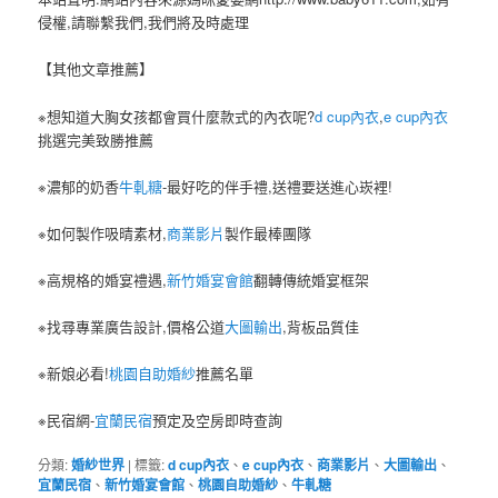
侵權,請聯繫我們,我們將及時處理
【其他文章推薦】
※想知道大胸女孩都會買什麼款式的內衣呢?
d cup內衣
,
e cup內衣
挑選完美致勝推薦
※濃郁的奶香
牛軋糖
-最好吃的伴手禮,送禮要送進心崁裡!
※如何製作吸晴素材,
商業影片
製作最棒團隊
※高規格的婚宴禮遇,
新竹婚宴會館
翻轉傳統婚宴框架
※找尋專業廣告設計,價格公道
大圖輸出
,背板品質佳
※新娘必看!
桃園自助婚紗
推薦名單
※民宿網-
宜蘭民宿
預定及空房即時查詢
分類:
婚紗世界
|
標籤:
d cup內衣
、
e cup內衣
、
商業影片
、
大圖輸出
、
宜蘭民宿
、
新竹婚宴會館
、
桃園自助婚紗
、
牛軋糖