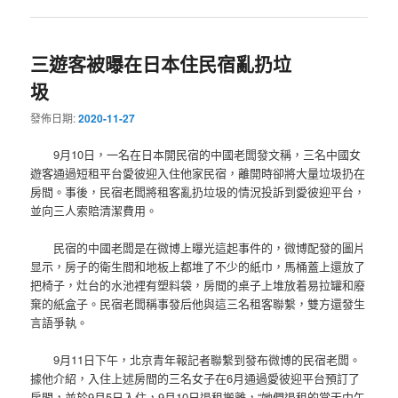
三遊客被曝在日本住民宿亂扔垃
圾
發佈日期:
2020-11-27
9月10日，一名在日本開民宿的中國老闆發文稱，三名中國女
遊客通過短租平台愛彼迎入住他家民宿，離開時卻將大量垃圾扔在
房間。事後，民宿老闆將租客亂扔垃圾的情況投訴到愛彼迎平台，
並向三人索賠清潔費用。
民宿的中國老闆是在微博上曝光這起事件的，微博配發的圖片
显示，房子的衛生間和地板上都堆了不少的紙巾，馬桶蓋上還放了
把椅子，灶台的水池裡有塑料袋，房間的桌子上堆放着易拉罐和廢
棄的紙盒子。民宿老闆稱事發后他與這三名租客聯繫，雙方還發生
言語爭執。
9月11日下午，北京青年報記者聯繫到發布微博的民宿老闆。
據他介紹，入住上述房間的三名女子在6月通過愛彼迎平台預訂了
房間，並於9月5日入住，9月10日退租搬離，“她們退租的當天中午