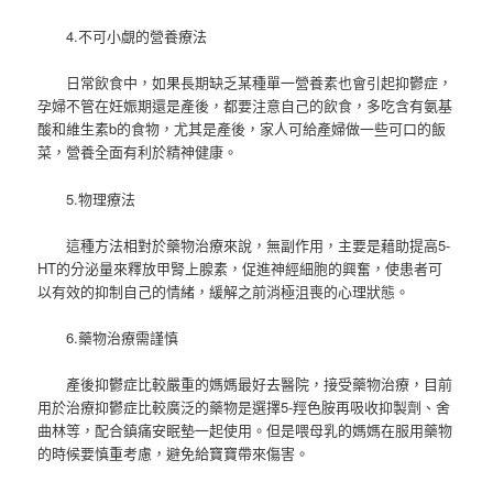
4.不可小覷的營養療法
日常飲食中，如果長期缺乏某種單一營養素也會引起抑鬱症，
孕婦不管在妊娠期還是產後，都要注意自己的飲食，多吃含有氨基
酸和維生素b的食物，尤其是產後，家人可給產婦做一些可口的飯
菜，營養全面有利於精神健康。
5.物理療法
這種方法相對於藥物治療來說，無副作用，主要是藉助提高5-
HT的分泌量來釋放甲腎上腺素，促進神經細胞的興奮，使患者可
以有效的抑制自己的情緒，緩解之前消極沮喪的心理狀態。
6.藥物治療需謹慎
產後抑鬱症比較嚴重的媽媽最好去醫院，接受藥物治療，目前
用於治療抑鬱症比較廣泛的藥物是選擇5-羥色胺再吸收抑製劑、舍
曲林等，配合鎮痛安眠墊一起使用。但是喂母乳的媽媽在服用藥物
的時候要慎重考慮，避免給寶寶帶來傷害。