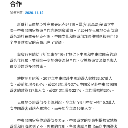
合作
發佈日期:
2020-11-12
新華社克羅地亞杜布羅夫尼克9月19日電(記者高磊)第四次中
國—中東歐國家旅遊合作高級別會議18日至20日在克羅地亞南部旅
遊名城杜布羅夫尼克召開，中國文化和旅遊部部長雒樹剛和來自16
个中東歐國家的官員出席了會議。
與會各方總結了近年來在“16+1”框架下中國和中東歐國家的旅
遊合作經驗，並就進一步加強交流與合作，促進旅遊資源整合與人
員交流達成多項共識。
雒樹剛介紹說，2017年中東歐赴中國旅遊人數達33.57萬人
次，較前年增長8.4%，較2013年增長37%;中國公民赴中東歐16國
遊客總數為137萬人次，較2013年增長221%，年均增幅逾26%。
克羅地亞旅遊部長卡佩利說，今年初至9月中旬已有15.3萬人
次中國遊客到訪克羅地亞，而去年全年為16萬人次。
中東歐國家多位旅遊部長表示，中國遊客的到來對提振當地旅
遊業和經濟起到了不可忽視的作用，各國應聯合推出面向中國遊客