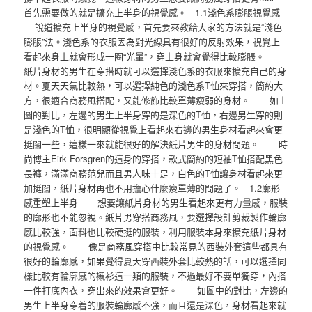
首先需要做的就是擴充上半身的視覺感。 1.1淺色系膨脹視覺感
說道擴充上半身的視覺感，首先要來教給大家的方法就是“淺色
膨脹”法。淺色系的衣服因為對光線具有很好的反射效果，視覺上
看起來身上就會形成一圈“光暈”，穿上身就會覺得比較膨脹。
紙片身材的男生在穿搭時就可以選擇淺色系的衣服來擴充自己的身
材。夏天天氣比較熱，可以選擇純色的淺色系T恤來穿搭，簡約大
方，很適合商務風搭配，又能修飾比較單薄瘦弱的身材。 如上
圖的對比，左邊的男生上半身穿的是深色的T恤，右邊男生穿的則
是淺色的T恤，很明顯從視覺上看起來右邊的男生身材看起來會更
挺闊一些，這樣一來就能很好的解決紙片男生的身材問題。 時
尚博主Eirk Forsgren的這身的穿搭，款式簡約的短袖T恤搭配黑色
長褲，滿滿商務范兒而且男人味十足，白色的T恤讓身材看起來更
加挺闊，紙片身材再也不用擔心什麼瘦單薄的問題了。 1.2廓形
感重塑上半身 想要讓紙片身材的男生看起來更有力量感，服裝
的廓形也不能忽視。紙片男穿搭商務風，要選擇設計剪裁製作輪廓
感比較強，面料也比較硬挺的服裝，利用服裝本身來擴充紙片身材
的視覺感。 像是商務風穿搭中比較常見的西裝外套這些都具有
很好的輪廓感，如果覺得夏天穿西裝外套比較熱的話，可以選擇同
樣比較有輪廓感的襯衫這一類的服裝，不過最好不要單獨穿，內搭
一件打底內衣，穿出來的效果會更好。 如圖中的對比，左邊的
男生上半身穿着的服裝輪廓感不強，而且還是深色，身材看起來就