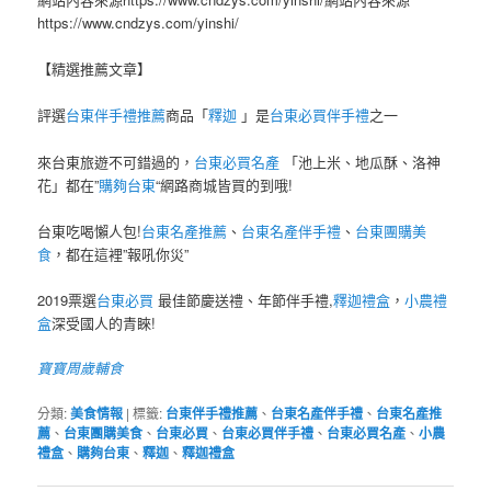
https://www.cndzys.com/yinshi/
【精選推薦文章】
評選
台東伴手禮推薦
商品「
釋迦
」是
台東必買伴手禮
之一
來台東旅遊不可錯過的，
台東必買名產
「池上米、地瓜酥、洛神
花」都在”
購夠台東
“網路商城皆買的到哦!
台東吃喝懶人包!
台東名產推薦
、
台東名產伴手禮
、
台東團購美
食
，都在這裡”報吼你災”
2019票選
台東必買
最佳節慶送禮、年節伴手禮,
釋迦禮盒
，
小農禮
盒
深受國人的青睞!
寶寶周歲輔食
分類:
美食情報
|
標籤:
台東伴手禮推薦
、
台東名產伴手禮
、
台東名產推
薦
、
台東團購美食
、
台東必買
、
台東必買伴手禮
、
台東必買名產
、
小農
禮盒
、
購夠台東
、
釋迦
、
釋迦禮盒