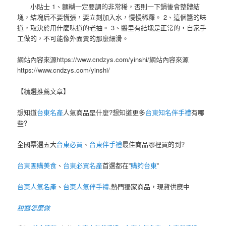
小貼士 1、麵糊一定要調的非常稀，否則一下鍋後會整體結
塊，結塊后不要慌張，要立刻加入水，慢慢稀釋。 2、這個醬的味
道，取決於用什麼味道的老抽。 3、醬里有結塊是正常的，自家手
工做的，不可能像外面賣的那麼細滑。
網站內容來源https://www.cndzys.com/yinshi/網站內容來源
https://www.cndzys.com/yinshi/
【精選推薦文章】
想知道
台東名產
人氣商品是什麼?想知道更多
台東知名伴手禮
有哪
些?
全國票選五大
台東必買
、
台東伴手禮
最佳商品哪裡買的到?
台東團購美食
、
台東必買名產
首選都在”
購夠台東
”
台東人氣名產
、
台東人氣伴手禮
,熱門獨家商品，現貨供應中
甜醬怎麼做