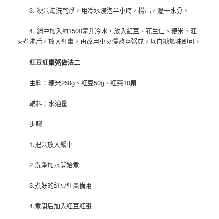
3. 粳米淘洗乾淨，用冷水浸泡半小時，撈出，瀝干水分。
4. 鍋中加入約1500毫升冷水，放入紅豆、花生仁、粳米，旺
火煮沸后，放入紅棗，再改用小火慢熬至粥成，以白糖調味即可。
紅豆紅棗粥做法二
主料：粳米250g、紅豆50g、紅棗10顆
輔料：水適量
步驟
1.把米放入鍋中
2.洗凈加水開始煮
3.煮好的紅豆紅棗備用
4.煮開后加入紅豆紅棗