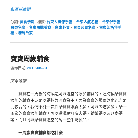
紅豆補血粥
分類:
美食情報
|
標籤:
台東人氣伴手禮
、
台東人氣名產
、
台東伴手禮
、
台東名產
、
台東團購美食
、
台東必買
、
台東必買名產
、
台東知名伴手
禮
、
購夠台東
寶寶周歲輔食
發佈日期:
2019-06-20
文章導讀
寶寶在一周歲的時候是可以適當的添加輔食的，這時候給寶寶
添加的輔食主要是以粥類等流食為主，因為寶寶的腸胃消化能力是
比較弱的，我們不能一次性給寶寶餵養太多，可以少吃多餐。給一
周歲的寶寶添加輔食，可以選擇豬肝瘦肉粥、蔬菜粥以及燕麥粥
等，而且可以給寶寶適當的喝一些牛奶製品。
一周歲寶寶輔食都吃什麼