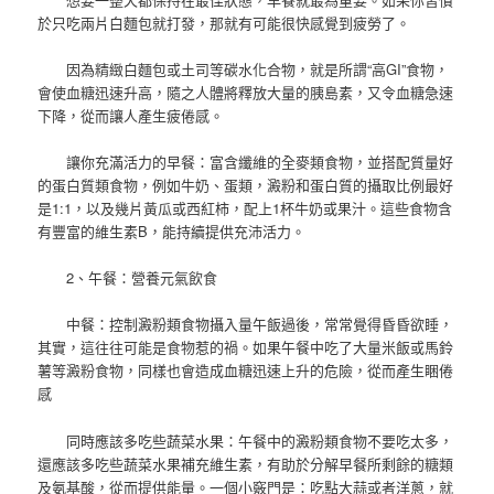
於只吃兩片白麵包就打發，那就有可能很快感覺到疲勞了。
因為精緻白麵包或土司等碳水化合物，就是所謂“高GI”食物，
會使血糖迅速升高，隨之人體將釋放大量的胰島素，又令血糖急速
下降，從而讓人產生疲倦感。
讓你充滿活力的早餐：富含纖維的全麥類食物，並搭配質量好
的蛋白質類食物，例如牛奶、蛋類，澱粉和蛋白質的攝取比例最好
是1:1，以及幾片黃瓜或西紅柿，配上1杯牛奶或果汁。這些食物含
有豐富的維生素B，能持續提供充沛活力。
2、午餐：營養元氣飲食
中餐：控制澱粉類食物攝入量午飯過後，常常覺得昏昏欲睡，
其實，這往往可能是食物惹的禍。如果午餐中吃了大量米飯或馬鈴
薯等澱粉食物，同樣也會造成血糖迅速上升的危險，從而產生睏倦
感
同時應該多吃些蔬菜水果：午餐中的澱粉類食物不要吃太多，
還應該多吃些蔬菜水果補充維生素，有助於分解早餐所剩餘的糖類
及氨基酸，從而提供能量。一個小竅門是：吃點大蒜或者洋蔥，就