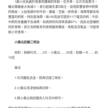
1歲小兒尚處於易患佝僂病的年齡。在冬季，北方天氣寒冷，
曬太陽機會大為減少，易引起維生素D缺乏，從而影響食物中鈣質
的吸收，上述食譜中的牛奶、雞蛋、芝麻、排骨湯、海帶等都含有
豐富的鈣質，特別是海帶，每100克就可提供1177毫克的鈣：牛奶
中鈣的含量雖不及海帶，但其鈣的利用率高達87%，因此也是補鈣
的好食物，其它含鈣較多的食物還有蝦皮、魚鬆及豆製品，可經常
給小兒食用。
小黃瓜奶酪三明治
材料：新鮮吐司……2片、小黃瓜……20克、奶酪一片……約
15克
做法
1.吐司麵包去皮，對角切成三角形。
2.小黃瓜洗凈刨絲再切碎。
3.將小黃瓜與奶酪夾入吐司中即可。
網站內容來源https://www.cndzys.com/yinshi/網站內容來源