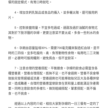
餐的固定模式，有胃口時就吃。
4、增加含鈣乳製品或食品的攝入，並多曬太陽，還可服用鈣
片。
5、控制食鹽用量。不宜多吃過咸、過甜及過於油膩的食物尤
其對於下肢浮腫的孕婦，更要注意菜不要太咸，多食一些利水的食
物。
6、孕期血容量猛增30%，需要700毫克鐵來製造紅血球，是平
時的三四倍，宜多吃瘦肉、禽、魚等動物性食物，每周吃二三次豬
肝，必要時可服用鐵劑，避免貧血，但不宜飲茶。
7、注意合理的營養搭配，平衡膳食。孕婦的飲食必需富含各
種營養素，營養合理搭配，既無不足，也不會過剩。營養不良會導
致胎兒發育遲緩或流產，營養過剩也可能導致胎兒巨大及各種併發
症，造成難產。合理的營養應當使飲食在質和量上都能滿足孕產需
要。同時注意飲食的多樣化，做到粗細搭配，葷素搭配，既不偏
食，也不挑食。
經過以上內容的介紹，相信大家對孕婦的一日三餐有一定的了