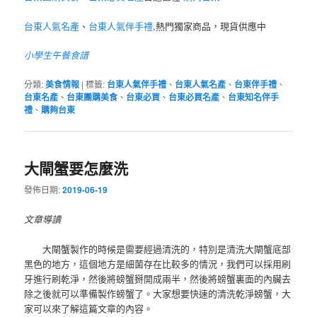
台東人氣名產
、
台東人氣伴手禮
,熱門獨家商品，現貨供應中
小學生午餐食譜
分類:
美食情報
|
標籤:
台東人氣伴手禮
、
台東人氣名產
、
台東伴手禮
、
台東名產
、
台東團購美食
、
台東必買
、
台東必買名產
、
台東知名伴手
禮
、
購夠台東
大閘蟹要怎麼洗
發佈日期:
2019-06-19
文章導讀
大閘蟹製作的時候是需要經過清洗的，特別是清洗大閘蟹底部
黑色的地方，這個地方是細菌存在比較多的情況，我們可以採用刷
牙進行刷乾淨，然後將螃蟹掰開成兩半，然後將螃蟹裏面的內臟去
除之後就可以準備製作螃蟹了。大家想要快速的清洗乾淨螃蟹，大
家可以來了解這篇文章的內容。