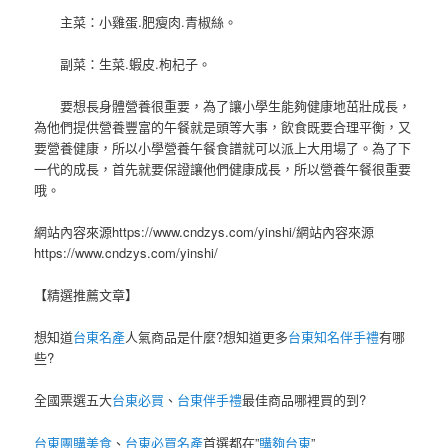
主菜：小雞蛋.肥瘦肉.青椒絲。
副菜：生菜.蝦皮.枸杞子。
要想長身體營養很重要，為了讓小學生能夠健康地茁壯成長，
為他們提供營養豐富的午餐就是頭等大事，飲食既要合理平衡，又
要營養健康，所以小學營養午餐食譜就可以派上大用場了。為了下
一代的成長，首先就要保證讓他們健康成長，所以營養午餐很重要
哦。
網站內容來源https://www.cndzys.com/yinshi/網站內容來源
https://www.cndzys.com/yinshi/
【精選推薦文章】
想知道
台東名產
人氣商品是什麼?想知道更多
台東知名伴手禮
有哪
些?
全國票選五大
台東必買
、
台東伴手禮
最佳商品哪裡買的到?
台東團購美食
、
台東必買名產
首選都在”
購夠台東
”