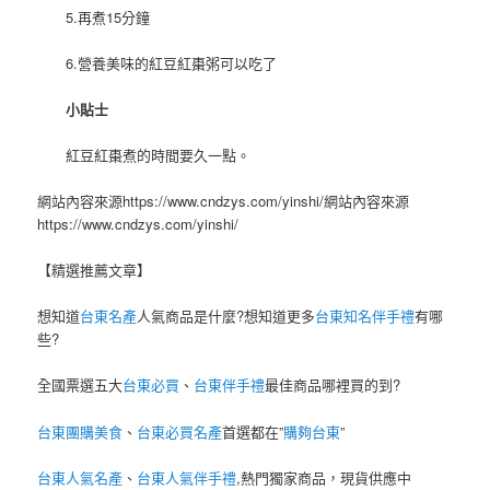
5.再煮15分鐘
6.營養美味的紅豆紅棗粥可以吃了
小貼士
紅豆紅棗煮的時間要久一點。
網站內容來源https://www.cndzys.com/yinshi/網站內容來源
https://www.cndzys.com/yinshi/
【精選推薦文章】
想知道
台東名產
人氣商品是什麼?想知道更多
台東知名伴手禮
有哪
些?
全國票選五大
台東必買
、
台東伴手禮
最佳商品哪裡買的到?
台東團購美食
、
台東必買名產
首選都在”
購夠台東
”
台東人氣名產
、
台東人氣伴手禮
,熱門獨家商品，現貨供應中