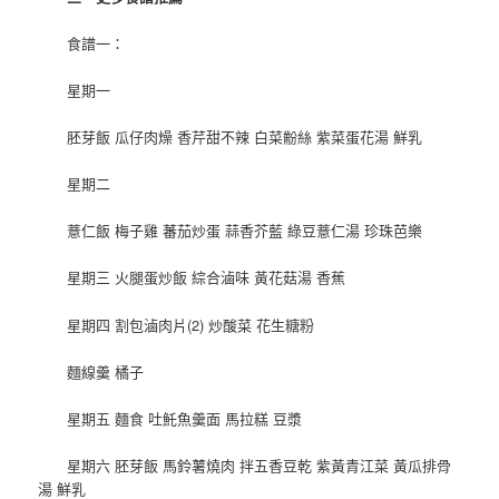
食譜一：
星期一
胚芽飯 瓜仔肉燥 香芹甜不辣 白菜黺絲 紫菜蛋花湯 鮮乳
星期二
薏仁飯 梅子雞 蕃茄炒蛋 蒜香芥藍 綠豆薏仁湯 珍珠芭樂
星期三 火腿蛋炒飯 綜合滷味 黃花菇湯 香蕉
星期四 割包滷肉片(2) 炒酸菜 花生糖粉
麵線羹 橘子
星期五 麵食 吐魠魚羹面 馬拉糕 豆漿
星期六 胚芽飯 馬鈴薯燒肉 拌五香豆乾 紫黃青江菜 黃瓜排骨
湯 鮮乳