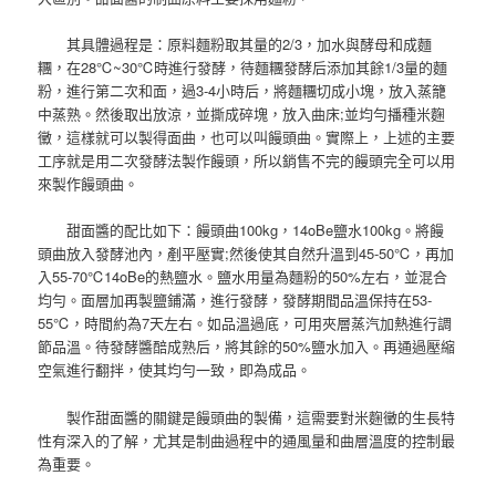
其具體過程是：原料麵粉取其量的2/3，加水與酵母和成麵
糰，在28℃~30℃時進行發酵，待麵糰發酵后添加其餘1/3量的麵
粉，進行第二次和面，過3-4小時后，將麵糰切成小塊，放入蒸籠
中蒸熟。然後取出放涼，並撕成碎塊，放入曲床;並均勻播種米麴
黴，這樣就可以製得面曲，也可以叫饅頭曲。實際上，上述的主要
工序就是用二次發酵法製作饅頭，所以銷售不完的饅頭完全可以用
來製作饅頭曲。
甜面醬的配比如下：饅頭曲100kg，14oBe鹽水100kg。將饅
頭曲放入發酵池內，剷平壓實;然後使其自然升溫到45-50℃，再加
入55-70℃14oBe的熱鹽水。鹽水用量為麵粉的50%左右，並混合
均勻。面層加再製鹽鋪滿，進行發酵，發酵期間品溫保持在53-
55℃，時間約為7天左右。如品溫過底，可用夾層蒸汽加熱進行調
節品溫。待發酵醬醅成熟后，將其餘的50%鹽水加入。再通過壓縮
空氣進行翻拌，使其均勻一致，即為成品。
製作甜面醬的關鍵是饅頭曲的製備，這需要對米麴黴的生長特
性有深入的了解，尤其是制曲過程中的通風量和曲層溫度的控制最
為重要。