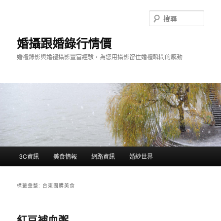
跳
跳
至
至
搜
主
輔
尋
要
助
婚攝跟婚錄行情價
內
內
婚禮錄影與婚禮攝影豐富經驗，為您用攝影留住婚禮瞬間的感動
容
容
主
3C資訊
美食情報
網路資訊
婚紗世界
要
選
單
標籤彙整:
台東團購美食
紅豆補血粥