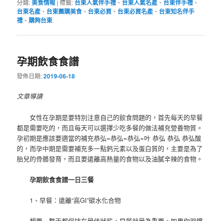
分類:
美食情報
|
標籤:
台東人氣伴手禮
、
台東人氣名產
、
台東伴手禮
、
台東名產
、
台東團購美食
、
台東必買
、
台東必買名產
、
台東知名伴手
禮
、
購夠台東
孕期飲食食譜
發佈日期:
2019-06-18
文章導讀
女性在孕期是要特別注意自己的飲食問題的，首先每天的早餐
都是需要吃的，而且每天可以選擇少吃多餐的做法補充營養物質。
孕初期是應該要適當的補充恭弘=恭弘=恭弘=叶 恭弘 恭弘 恭弘酸
的，而孕中期是需要補充多一點鈣元素以及蛋白質的，主要是為了
胎兒的骨骼發育，而且要遠離高熱量的食物以及油膩辛辣的食物。
孕期飲食食譜一日三餐
1、早餐：遠離“高GI”碳水化合物
想要一整天都保持在最佳狀態，早餐就最為重要。如果你習慣