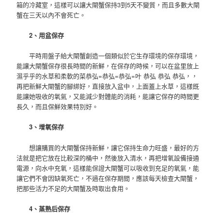
箱的冷藏室，這樣可以讓大閘蟹保持3到5天不變質，而且多數大閘
蟹在三天以內不會死亡。
2、用盆保存
平時用盤子給大閘蟹創造一個類似於它生存環境的保存環境，
能讓大閘蟹保存很長時間的新鮮，在保存的時候，可以在盆里放上
濕乎乎的水草和柔軟的菜恭弘=恭弘=恭弘=叶 恭弘 恭弘 恭弘，，
再把新鮮大閘蟹的腳綁好，直接放入盆中，上面蓋上水草，這樣既
能讓她吸收的氧氣，又能減少對體能的消耗，能讓它保存的時間更
長久，而且保鮮效果特別好。
3、增氧保存
想讓購買的大閘蟹保持新鮮，讓它保持生命力旺盛，最好的方
法就是把它放在比較深的桶中，然後放入清水，再把增氧設備接通
電源，向水中充氧，這樣能保證大閘蟹可以吸收到充足的氧氣，能
讓它們不會因缺氧死亡，不過在保存期間，應該每天檢查大閘蟹，
把那些活力不足的大閘蟹及時取出食用。
4、蒸熟后保存