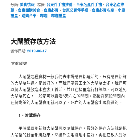
分類:
美食情報
|
標籤:
台東伴手禮推薦
、
台東名產伴手禮
、
台東名產推
薦
、
台東團購美食
、
台東必買
、
台東必買伴手禮
、
台東必買名產
、
小農
禮盒
、
購夠台東
、
釋迦
、
釋迦禮盒
大閘蟹存放方法
發佈日期:
2019-06-17
文章導讀
大閘蟹這種食材一般我們去市場購買都是活的，只有購買新鮮
的大閘蟹味道才是最好的，而我們購買回來的大閘蟹太多，我們可
以將大閘蟹放進水盆裏面養活，並且在桶里進行打氧氣，可以避免
大閘蟹死亡，一般是可以養活5天左右的時間，然後在這段時間內
在將剩餘的大閘蟹食用就可以了，死亡的大閘蟹會出現變質的。
1、冷藏保存
平時購買到新鮮大閘蟹可以冷藏保存，最好的保存方法就是把
大閘蟹的腳全部綁起來，然後外面用濕毛巾包好，再把它放入到冰