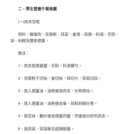
二、學生營養午餐推薦
(一)肉末豆乾
用料：豬瘦肉、豆腐乾、蒜苗、姜塊、蒜頭、料酒、芡粉、
油、剁椒及鹽各適量。
做法：
1、肉末放適量鹽，芡粉，料酒攪勻。
2、豆腐乾干切絲，姜切絲，蒜切片，蒜苗切段。
3、放入適量油，油熱後放肉末，炒熟撈出。
4、放入適量油，油熱後放姜，蒜和剁椒炒香。
5、放豆絲，翻炒後放適量的鹽，然後放炒好的肉末。
6、放蒜苗，蒜苗斷生起鍋裝盤。