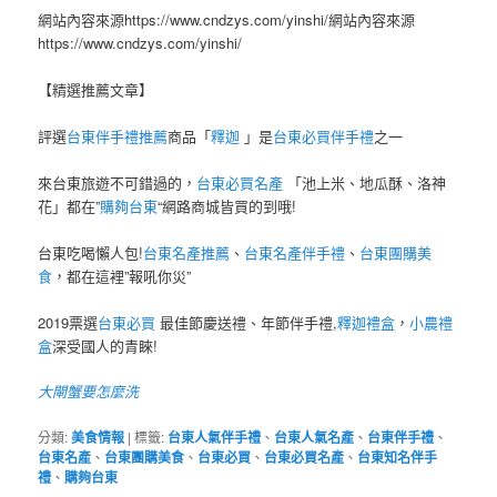
網站內容來源https://www.cndzys.com/yinshi/網站內容來源
https://www.cndzys.com/yinshi/
【精選推薦文章】
評選
台東伴手禮推薦
商品「
釋迦
」是
台東必買伴手禮
之一
來台東旅遊不可錯過的，
台東必買名產
「池上米、地瓜酥、洛神
花」都在”
購夠台東
“網路商城皆買的到哦!
台東吃喝懶人包!
台東名產推薦
、
台東名產伴手禮
、
台東團購美
食
，都在這裡”報吼你災”
2019票選
台東必買
最佳節慶送禮、年節伴手禮,
釋迦禮盒
，
小農禮
盒
深受國人的青睞!
大閘蟹要怎麼洗
分類:
美食情報
|
標籤:
台東人氣伴手禮
、
台東人氣名產
、
台東伴手禮
、
台東名產
、
台東團購美食
、
台東必買
、
台東必買名產
、
台東知名伴手
禮
、
購夠台東