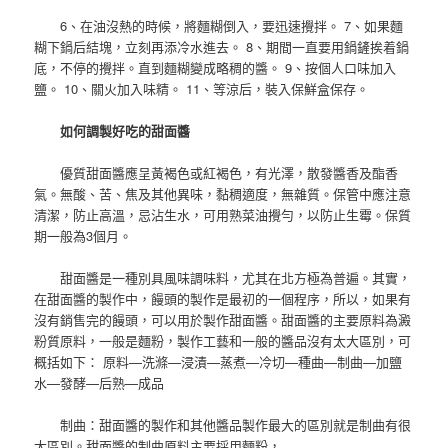
6、在油沒熱的時候，將麵糊倒入，要迅速攪拌。 7、如果麵
糊下鍋后結塊，立刻再添冷水進去。 8、期間一直要用鍋鏟挨着鍋
底，不停的攪拌。直到麵糊變成略稠的醬。 9、按個人口味加入
鹽。 10、關火加入味精。 11、等涼后，裝入保鮮盒保存。
如何調製好吃的甜面醬
優質甜面醬應呈黃褐色或紅褐色，有光澤，散發醬香及酯香
氣。無酸、苦、焦及其他異味，黏稠適度，無雜質。保管中應注意
清潔，防止高溫，忌沾生水，可用熟菜油攪勻，以防止生霉。保質
期一般為3個月。
甜面醬是一種別具風味調味料，尤其在北方極為普遍。其實，
在甜面醬的製作中，饅頭的製作是最初的一個程序，所以，如果有
沒有銷售完的饅頭，可以用於製作甜面醬。甜面醬的主要原料為澱
粉質原料，一般是麵粉，製作工藝和一般的醬品沒有太大區別，可
概括如下： 原料—洗滌—浸漬—蒸煮—冷切—種曲—制曲—加鹽
水—發酵—后熟—成品
制曲：甜面醬的製作和其他醬品製作最大的區別就是制曲有很
大區別。甜面醬的制曲原料主要採用麵粉，