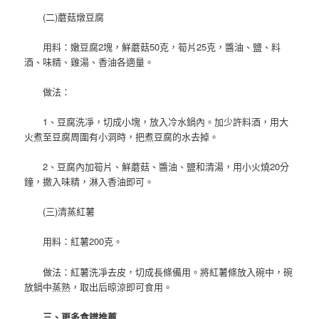
(二)蘑菇燉豆腐
用料：嫩豆腐2塊，鮮蘑菇50克，筍片25克，醬油、鹽、料
酒、味精、雞湯、香油各適量。
做法：
1、豆腐洗凈，切成小塊，放入冷水鍋內。加少許料酒，用大
火煮至豆腐周圍有小洞時，把煮豆腐的水去掉。
2、豆腐內加筍片、鮮蘑菇、醬油、鹽和清湯，用小火燒20分
鐘，撒入味精，淋入香油即可。
(三)清蒸紅薯
用料：紅薯200克。
做法：紅薯洗凈去皮，切成長條備用。將紅薯條放入碗中，碗
放鍋中蒸熟，取出后晾涼即可食用。
三、更多食譜推薦