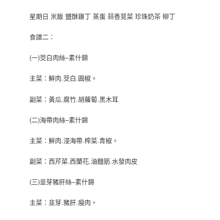
星期日 米飯 鹽酥雞丁 蒸蛋 蒜香莧菜 珍珠奶茶 柳丁
食譜二：
(一)茭白肉絲–素什錦
主菜：鮮肉.茭白.圓椒。
副菜：黃瓜.腐竹.胡蘿蔔.黑木耳
(二)海帶肉絲–素什錦
主菜：鮮肉.浸海帶.榨菜.青椒。
副菜：西芹菜.西蘭花.油麵筋.水發肉皮
(三)韭芽豬肝絲–素什錦
主菜：韭芽.豬肝.瘦肉。