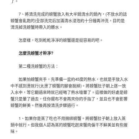
了。
7、將清洗完成的螃蟹放入有大半鍋清水的鍋內，(不放水的話
螃蟹會亂跑的)全部洗完后加滿清水浸泡約十分鐘再沖洗，目的是
清洗掉洗螃蟹時帶入的髒水。
怎麼樣，吃到乾乾凈凈的螃蟹還是挺容易的吧。
怎麼洗螃蟹才幹凈?
第二種洗螃蟹的方法：
如果怕螃蟹夾手，先準備一盆約45度的熱水，也就是手放入水
中不感到燙就行(太燙了螃蟹的腳會脫掉)。將螃蟹肚子朝上逐一放
入水中，等它翻過來時就已經喝了熱水嗆暈了。這樣做的好處是螃
蟹只是暈了過去，任你擺布不會再夾你的手指了，並且也不會影響
螃蟹的鮮美。然後再按清洗步驟過行。
1、如果你是蒸了吃也不用捆綁螃蟹。將螃蟹肚子朝上放入蒸
鍋中就行。但我個人認為蒸的螃蟹吃起來蟹肉偏干不鮮美並有些腥
味。