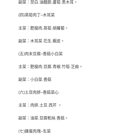
副菜：茭白.油麵筋.蘆筍.黑木耳。
(四)萵筍肉丁–木耳菜
主菜：肥瘦肉.萵筍.胡蘿蔔。
副菜：木耳菜.花生.蝦皮。
(五)肉末豆腐–香菇小白菜
主菜：肥瘦肉.豆腐.青椒.竹筍.芝麻。
副菜：小白菜.香菇
(六)土豆肉排–香菇菜心
主菜：肉排.土豆.西芹 。
副菜：油菜.豆腐乾絲.香菇。
(七)雞蛋肉塊–生菜