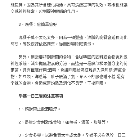
能提神。因為其所含硫化丙烯，具有清醒提神的功效。辣椒也能讓
交感神經興奮，起到提神醒腦的作用。
3、晚餐：愈簡單愈好
晚餐千萬不要吃太多，因為一頓豐盛、油膩的晚餐會延長消化
時間，導致夜裡依然興奮，從而影響睡眠質量。
另外，還需要特別避開的食物：含咖啡因的飲料或食物會刺激
神經系統，減少褪黑激素的分泌，而這是一種腦部松果體分泌的荷
爾蒙，具有催眠作用;酒精，會讓睡眠狀況很難進入深睡期;產氣食
物，如豆類、洋蔥等，肚子脹滿了氣，令人不舒服也睡不着;還有
辛辣的食物，會造成胃灼熱及消化不良等，干擾睡眠。
孕媽一日三餐的注意事項
1、絕對禁止飲酒吸煙。
2、盡量少食刺激性食物，如辣椒、濃茶、咖啡等。
3、少食多餐，以避免胃太空或太飽。孕婦不必拘泥於一日三