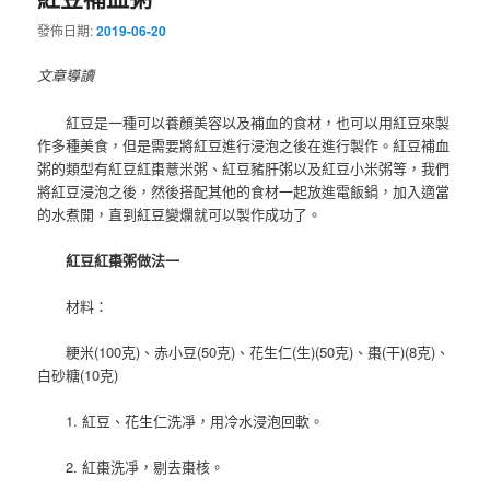
發佈日期:
2019-06-20
文章導讀
紅豆是一種可以養顏美容以及補血的食材，也可以用紅豆來製
作多種美食，但是需要將紅豆進行浸泡之後在進行製作。紅豆補血
粥的類型有紅豆紅棗薏米粥、紅豆豬肝粥以及紅豆小米粥等，我們
將紅豆浸泡之後，然後搭配其他的食材一起放進電飯鍋，加入適當
的水煮開，直到紅豆變爛就可以製作成功了。
紅豆紅棗粥做法一
材料：
粳米(100克)、赤小豆(50克)、花生仁(生)(50克)、棗(干)(8克)、
白砂糖(10克)
1. 紅豆、花生仁洗凈，用冷水浸泡回軟。
2. 紅棗洗凈，剔去棗核。