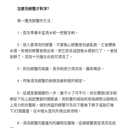
怎麼洗螃蟹才幹凈?
第一種洗螃蟹的方法：
1、首先準備半盆清水和一把舊牙刷。
2、放入要清洗的螃蟹，不要擔心螃蟹會到處亂跑，它會鑽進
水裡。有個別螃蟹會跑出來，把它抓住或趕進水裡就行了，一會就
安靜了。浸泡十分鐘左右就可清洗了。
3、抓住螃蟹的兩邊，用牙刷用力清洗背、腹和嘴部。
4、然後清洗螃蟹的兩側及腳和鉗的根部。
5、這裡是最關鍵的一步，膽子小了可不行。抓住雙鉗(用牙刷
柄從下向上挑起雙鉗的關節處，用抓蟹的拇指和食指順勢沿鉗根向
上用力抓住蟹鉗。個別兇猛的螃蟹可先向下壓幾下鉗子或敲打幾
下)打開腹蓋，在中間从里向外擠出排泄物。
6、清洗螃蟹的腹蓋內的臟物及蟹鉗，這樣螃蟹算是清洗完成