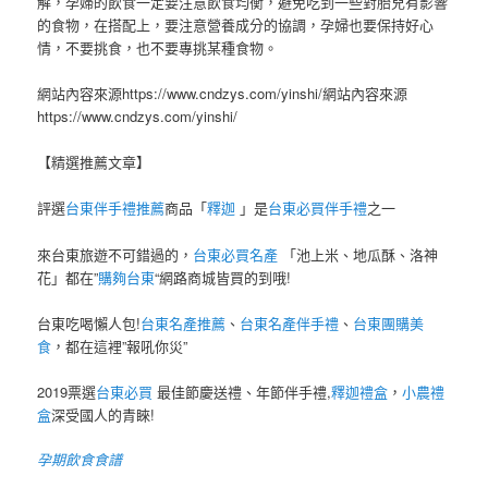
解，孕婦的飲食一定要注意飲食均衡，避免吃到一些對胎兒有影響
的食物，在搭配上，要注意營養成分的協調，孕婦也要保持好心
情，不要挑食，也不要專挑某種食物。
網站內容來源https://www.cndzys.com/yinshi/網站內容來源
https://www.cndzys.com/yinshi/
【精選推薦文章】
評選
台東伴手禮推薦
商品「
釋迦
」是
台東必買伴手禮
之一
來台東旅遊不可錯過的，
台東必買名產
「池上米、地瓜酥、洛神
花」都在”
購夠台東
“網路商城皆買的到哦!
台東吃喝懶人包!
台東名產推薦
、
台東名產伴手禮
、
台東團購美
食
，都在這裡”報吼你災”
2019票選
台東必買
最佳節慶送禮、年節伴手禮,
釋迦禮盒
，
小農禮
盒
深受國人的青睞!
孕期飲食食譜