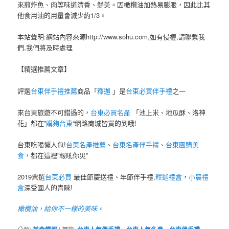
來煎炸魚、肉等味道清香、鮮美。因橄欖油加熱易膨脹，因此比其
他食用油的用量會減少約1/3。
本站聲明:網站內容來源http://www.sohu.com,如有侵權,請聯繫我
們,我們將及時處理
【精選推薦文章】
評選
台東伴手禮推薦
商品「
釋迦
」是
台東必買伴手禮
之一
來台東旅遊不可錯過的，
台東必買名產
「池上米、地瓜酥、洛神
花」都在”
購夠台東
“網路商城皆買的到哦!
台東吃喝懶人包!
台東名產推薦
、
台東名產伴手禮
、
台東團購美
食
，都在這裡”報吼你災”
2019票選
台東必買
最佳節慶送禮、年節伴手禮,
釋迦禮盒
，
小農禮
盒
深受國人的青睞!
橄欖油，給你不一樣的美味。