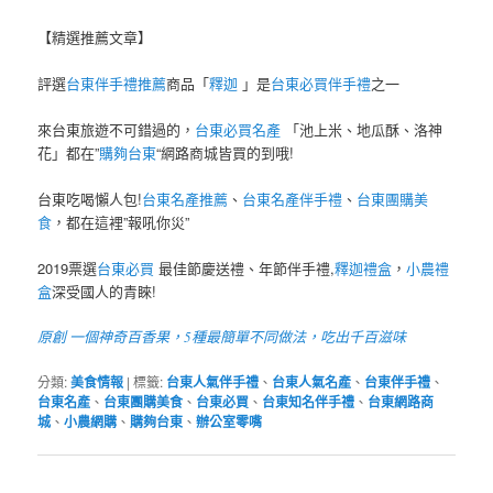
【精選推薦文章】
評選
台東伴手禮推薦
商品「
釋迦
」是
台東必買伴手禮
之一
來台東旅遊不可錯過的，
台東必買名產
「池上米、地瓜酥、洛神
花」都在”
購夠台東
“網路商城皆買的到哦!
台東吃喝懶人包!
台東名產推薦
、
台東名產伴手禮
、
台東團購美
食
，都在這裡”報吼你災”
2019票選
台東必買
最佳節慶送禮、年節伴手禮,
釋迦禮盒
，
小農禮
盒
深受國人的青睞!
原創 一個神奇百香果，5種最簡單不同做法，吃出千百滋味
分類:
美食情報
|
標籤:
台東人氣伴手禮
、
台東人氣名產
、
台東伴手禮
、
台東名產
、
台東團購美食
、
台東必買
、
台東知名伴手禮
、
台東網路商
城
、
小農網購
、
購夠台東
、
辦公室零嘴