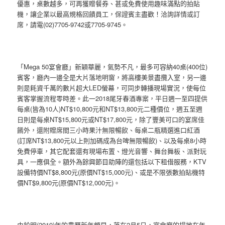
優惠，桌數越多，可再獲贈餐券、甚或免費使用趣味滿點的拍貼
機，讓企業以最高規格回饋員工，保證賓主盡歡！洽詢詳情或訂
席，請電(02)7705-9742或7705-9745。
「Mega 50宴會廳」新穎華麗，氣勢不凡，最多可容納40桌(400位)
賓客，廳內一邊全是大片落地明窗，將高樓美景盡攬入室，另一邊
則是耗資千萬的數片超大LED螢幕，可同步轉播現場實況，使每位
賓客掌握流程零時差。此一2018尾牙春酒專案，平日週一至四提供
每桌(皆為10人)NT$10,800元和NT$13,800元二種價位，週五至週
日則是每桌NT$15,800元或NT$17,800元，除了豐美可口的宴席佳
餚外，還附贈席間三小時果汁無限暢飲、每桌二瓶精選進口紅酒
(訂席NT$13,800元以上則加碼成為台啤無限暢飲)、以及每桌8小時
免費停車，其它配套還有現場布置、燈光音響、舞台舞板、派對玩
具，一應俱全。額外為餘興節目助陣的還包括以下租借服務，KTV
設備特價NT$8,800元(原價NT$15,000元)、或是不限張數拍貼機特
價NT$9,800元(原價NT$12,000元)。
由於明(2019)年的農曆新年頗早，落在2月5日，宴會廳的場地在年