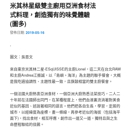
米其林星級雙主廚用亞洲食材法
式料理，創造獨有的味覺體驗
(圖多)
發佈日期:
2019-05-16
,
圖文：吳恩文
來自東京米其林二星-ESqUISSE的主廚Lionel，這二天在台北RAW
和主廚Andrea江振誠，以「島嶼。海洋」為主題的聯手餐會，大概
是我吃過協調性、主題性最一致，且旗鼓相當的雙主廚餐會。
一個法國大廚熱衷亞洲食材，一個亞洲大廚熟悉法菜技巧，二人二
十年前在法國師出同門，在某種程度上，他們血液裏流淌著對美食
近似的基因、述說著相同的語言。他們把各自生長，學習，定居的
城市，以經緯度為座標，畫一條線，再參考近似的海拔（包括海平
面下)，找出食材，相互呼應，創作出一道又一道，獨特且與之生
命歷程聯結的佳餚。