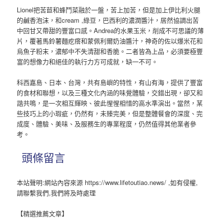
Lionel把苦苣和蜂鬥菜融於一盤，苦上加苦，但是加上伊比利火腿
的鹹香泡沫，和cream ,綠豆，巴西利的濃潤醬汁，居然協調出苦
中回甘又帶甜的豐富口感。Andrea的水果玉米，削成不可思議的薄
片，覆著馬鈴薯麵疙瘩和蒙佩利爾奶油醬汁，神奇的佐以爆米花和
烏魚子粉末，濃郁中不失清甜和香脆。二者皆為上品，必須要極豐
富的想像力和絕佳的執行力方可成就，缺一不可。
科西嘉島、日本、台灣，共有島嶼的特性，有山有海，提供了豐富
的食材和聯想，以及三種文化內涵的味覺體驗，交錯出現，卻又和
諧共鳴，是一次相互輝映、彼此惺惺相惜的高水準演出。當然，某
些技巧上的小瑕疵，仍然有，未臻完美，但是整體餐會的深度、完
成度、體驗、美味、及服務生的專業程度，仍然值得其他業者參
考。
頭條留言
本站聲明:網站內容來源 https://www.lifetoutiao.news/ ,如有侵權,
請聯繫我們,我們將及時處理
【精選推薦文章】