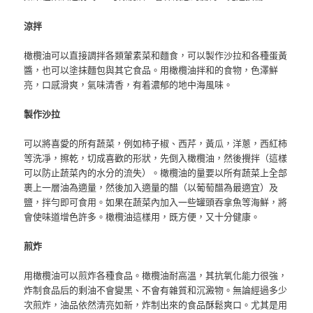
涼拌
橄欖油可以直接調拌各類葷素菜和麵食，可以製作沙拉和各種蛋黃
醬，也可以塗抹麵包與其它食品。用橄欖油拌和的食物，色澤鮮
亮，口感滑爽，氣味清香，有着濃郁的地中海風味。
製作沙拉
可以將喜愛的所有蔬菜，例如柿子椒、西芹，黃瓜，洋蔥，西紅柿
等洗凈，擦乾，切成喜歡的形狀，先倒入橄欖油，然後攪拌（這樣
可以防止蔬菜內的水分的流失）。橄欖油的量要以所有蔬菜上全部
裹上一層油為適量，然後加入適量的醋（以葡萄醋為最適宜）及
鹽，拌勻即可食用。如果在蔬菜內加入一些罐頭吞拿魚等海鮮，將
會使味道增色許多。橄欖油這樣用，既方便，又十分健康。
煎炸
用橄欖油可以煎炸各種食品。橄欖油耐高溫，其抗氧化能力很強，
炸制食品后的剩油不會變黑、不會有雜質和沉澱物。無論經過多少
次煎炸，油品依然清亮如新，炸制出來的食品酥鬆爽口。尤其是用