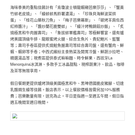
海味季美的重點佳餚計有「肯瓊波士頓龍蝦襯芭樂莎莎」、「蟹黃
竹蚌老皮燒」、「蠔蚌蚌馬鈴薯濃湯」、「珍珠貝海鮮波菜烘
蛋」、「桂花山藥秋刀魚」、「梅子芭樂幕斯」、「碳烤羊肩佐西
紅柿醬汁」、「醬炒蘭花脆雙蚌」、「蠔汁烤鴨錦菇炒飯」、「炙
燒極黑和牛肉握壽司」、「象拔蚌軍艦壽司」等極鮮饗宴，還有爐
烤美國頂級牛排、龍眼蜜烤火腿、綜合生魚片、貴妃鮑片、藍蟹
等；壽司手卷區提供炙燒鮭魚握壽司等綜合壽司盤，還有蟹肉、鮮
蝦、蝦卵等手卷；中西式繽紛主食熱菜及開胃冷盤、鮮蔬沙拉吧、
精選湯品等；現煮區提供泰式嘛嘛麵、時令鮮果、西班牙La
Menorquina冰淇淋、多款手工冰晶甜點、現榨蔬果汁、飲品、咖啡
及茶等無限享用。
假日餐期更提供爐烤頂級美國極黑和牛、黑啤德國脆皮豬腳、切達
乳酪焗生蠔等佳餚。飯店表示，以上餐飲價格皆需另加10%服務
費；芭樂數量有限，送完為止。平日是指週一至週五午間，假日指
週五晚間至週日晚間。