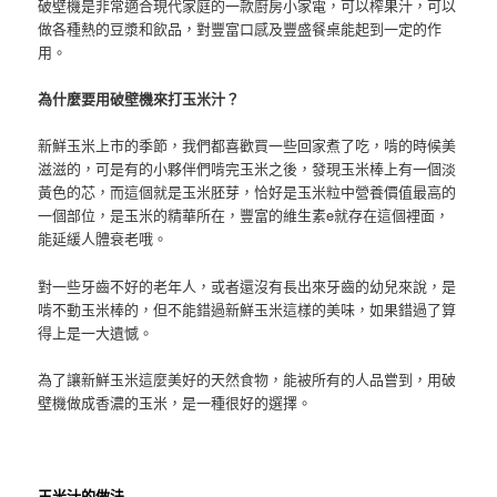
破壁機是非常適合現代家庭的一款廚房小家電，可以榨果汁，可以
做各種熱的豆漿和飲品，對豐富口感及豐盛餐桌能起到一定的作
用。
為什麼要用破壁機來打玉米汁？
新鮮玉米上市的季節，我們都喜歡買一些回家煮了吃，啃的時候美
滋滋的，可是有的小夥伴們啃完玉米之後，發現玉米棒上有一個淡
黃色的芯，而這個就是玉米胚芽，恰好是玉米粒中營養價值最高的
一個部位，是玉米的精華所在，豐富的維生素e就存在這個裡面，
能延緩人體衰老哦。
對一些牙齒不好的老年人，或者還沒有長出來牙齒的幼兒來說，是
啃不動玉米棒的，但不能錯過新鮮玉米這樣的美味，如果錯過了算
得上是一大遺憾。
為了讓新鮮玉米這麼美好的天然食物，能被所有的人品嘗到，用破
壁機做成香濃的玉米，是一種很好的選擇。
玉米汁的做法