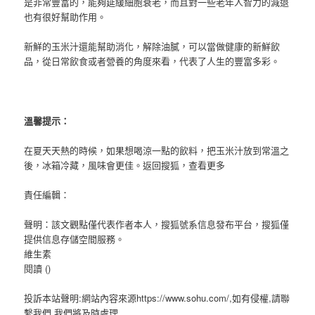
是非常豐富的，能夠延緩細胞衰老，而且對一些老年人智力的減退
也有很好幫助作用。
新鮮的玉米汁還能幫助消化，解除油膩，可以當做健康的新鮮飲
品，從日常飲食或者營養的角度來看，代表了人生的豐富多彩。
溫馨提示：
在夏天天熱的時候，如果想喝涼一點的飲料，把玉米汁放到常溫之
後，冰箱冷藏，風味會更佳。
返回搜狐，查看更多
責任編輯：
聲明：該文觀點僅代表作者本人，搜狐號系信息發布平台，搜狐僅
提供信息存儲空間服務。
維生素
閱讀 ()
投訴本站聲明:網站內容來源https://www.sohu.com/,如有侵權,請聯
繫我們,我們將及時處理