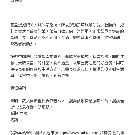
而且想減肥的人減的是脂肪，所以運動是可以幫助減少脂肪的，減
肥其實就是這麼簡單，帶着自律走向正常體重，正常體重是健康的
基礎，要平衡動和吃的關係，在滿足營養需求的基礎上適當運動，
會為健康助力。
按照中國居民膳食指南推薦的平衡膳食的模式，科學飲食，同時注
意每天膳食當中的能量，食不過量，養成堅持運動的好習慣，同時
保持良好的作息和生活方式，培養良好的心態，積極的投入到生活
與工作當中。
返回搜狐，查看更多
責任編輯：
聲明：該文觀點僅代表作者本人，搜狐號系信息發布平台，搜狐僅
提供信息存儲空間服務。
減肥 主食
閱讀 ()
投訴本站聲明:網站內容來源https://www.sohu.com/,如有侵權,請聯