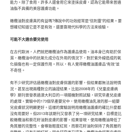
能力。除了食用，許多人還會用它來塗抹皮膚，認為它能帶來普通
油脂不具備的美容護膚功能。
橄欖油對皮膚真的有益嗎?傳說中的功效經常是“信則靈”的結果。要
想確切知道它是不是有效，還要靠現代科學的方法來檢驗。
可能不大適合嬰兒使用
在古代歐洲，人們就把橄欖油作為護膚品使用。油本身已有助於保
濕，橄欖油中的抗氧化成分在外用的情況下，對於紫外線造成的氧
化損傷也有一定保護作用。所以，有人覺得橄欖油護膚品“有效”並
不奇怪。
有不少研究評估過橄欖油對皮膚保護的影響，但結果都無法說明情
況，甚至出現兩種對立的論證結果。比如2008年的《兒童皮膚病
學》期刊曾發表過澳大利亞的一項隨機對照試驗，研究早產兒皮膚
的處理。實驗中的173個早產嬰兒中，使用橄欖油乳液的那一組嬰
兒皮膚狀況明顯更好。這樣的實驗說明用橄欖油護膚的確比什麼都
沒有用要好。但2013年該期刊又發表了另一項研究結果，目標是比
較橄欖油和葵花籽油對皮膚的影響。結果發現，使用橄欖油降低了
角質層的完整性，會導致輕度紅斑，而葵花籽油則保持了角質層的
完整性，沒有引起紅斑。因此研究者又認為，橄欖油會損害皮膚的