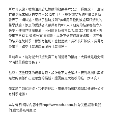
所以可以說，橄欖油用於妊娠紋的效果基本只是一種傳說，一直沒
有得到臨床試驗的支持。2012年11月，循證醫學系統評價資料庫
發表了一項綜述，總結了當時找到的6項用各種乳液處理妊娠紋的
醫學試驗，涉及的受試者人數共有約800人。研究的結果都很令人
失望。使用包括橄欖油、可可脂等各種常見“功效成分”的乳液，與
使用不含有“功效成分”的安慰劑，以及不做任何護膚處理，這三者
的結果在統計學上都沒有差別。也就是說，長不長妊娠紋、長得有
多嚴重，跟塗什麼護膚品沒有什麼關係。
目前看來，能對減少妊娠紋真正有所幫助的措施，大概就是避免懷
孕時體重過度增長了。
當然，這些研究的規模有限，設計也不完全嚴格。要對橄欖油與妊
娠紋的關係作出更確定的描述，還需要更大規模的進一步研究。
但基於目前的證據，我們只能說，用橄欖油預防和消除妊娠紋並沒
有科學證據。
本站聲明:網站內容來源http://www.sohu.com,如有侵權,請聯繫我
們,我們將及時處理