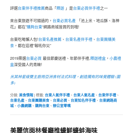
評選
台東伴手禮推薦
商品「
釋迦
」是
台東必買伴手禮
之一
來台東旅遊不可錯過的，
台東必買名產
「池上米、地瓜酥、洛神
花」都在”
購夠台東
“網路商城皆買的到哦!
台東吃喝懶人包!
台東名產推薦
、
台東名產伴手禮
、
台東團購美
食
，都在這裡”報吼你災”
2019票選
台東必買
最佳節慶送禮、年節伴手禮,
釋迦禮盒
，
小農禮
盒
深受國人的青睞!
米其林星級雙主廚用亞洲食材法式料理，創造獨有的味覺體驗 (圖
多)
分類:
美食情報
|
標籤:
台東人氣伴手禮
、
台東人氣名產
、
台東伴手禮
、
台東名產
、
台東團購美食
、
台東必買
、
台東知名伴手禮
、
台東網路商
城
、
小農網購
、
購夠台東
、
辦公室零嘴
美麗信雨林餐廳推蠔鮮蠔蚌海味