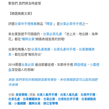
繫我們,我們將及時處理
【精選推薦文章】
評選
台東伴手禮推薦
商品「
釋迦
」是
台東必買伴手禮
之一
來台東旅遊不可錯過的，
台東必買名產
「池上米、地瓜酥、洛神
花」都在”
購夠台東
“網路商城皆買的到哦!
台東吃喝懶人包!
台東名產推薦
、
台東名產伴手禮
、
台東團購美
食
，都在這裡”報吼你災”
2019票選
台東必買
最佳節慶送禮、年節伴手禮,
釋迦禮盒
，
小農禮
盒
深受國人的青睞!
原創 我們常吃的根類蔬菜都有哪些，多吃根類蔬菜可以起到減肥
作用嗎
分類:
美食情報
|
標籤:
台東人氣伴手禮
、
台東人氣名產
、
台東伴手禮
、
台東名產
、
台東團購美食
、
台東必買
、
台東知名伴手禮
、
台東網路商
城
、
小農網購
、
購夠台東
、
辦公室零嘴