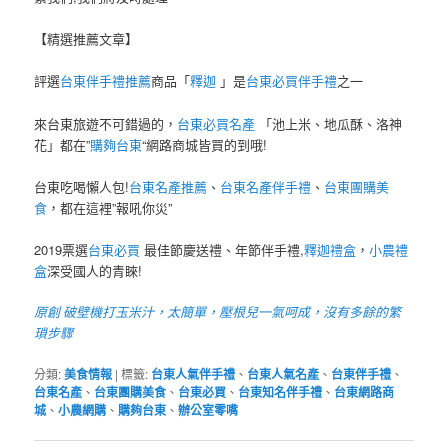
【精選推薦文章】
評選
台東伴手禮推薦
商品「
釋迦
」是
台東必買伴手禮
之一
來台東旅遊不可錯過的，
台東必買名產
「池上米、地瓜酥、洛神
花」都在”
購夠台東
“網路商城皆買的到哦!
台東吃喝懶人包!
台東名產推薦
、
台東名產伴手禮
、
台東團購美
食
，都在這裡”報吼你災”
2019票選
台東必買
最佳節慶送禮、年節伴手禮,
釋迦禮盒
，
小農禮
盒
深受國人的青睞!
原創 破壁機打玉米汁，太簡單，壓根兒一氣呵成，沒有多餘的繁
瑣步驟
分類:
美食情報
|
標籤:
台東人氣伴手禮
、
台東人氣名產
、
台東伴手禮
、
台東名產
、
台東團購美食
、
台東必買
、
台東知名伴手禮
、
台東網路商
城
、
小農網購
、
購夠台東
、
辦公室零嘴