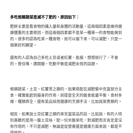
多吃根類蔬菜是減不了肥的，原因如下：
肥胖主要是看食物的攝入量和身體的活動量，這兩個因素是維持健
康體重的主要原因，而這兩個因素都不是某一種單一的食物能做到
的。很多的認為吃某一種食物，就可以瘦下來，可以減肥，只是一
個美好的願望。
還有的人認為自己多吃土豆或者紅薯，能瘦，想想就行了，不會
的。管住嘴，邁開腿，吃動平衡是減肥永恆的話題。
根類蔬菜，土豆，紅薯等之類的，如果搭配在減肥餐中充當部分主
食，確實能起到瘦身的作用，前提是全天的飯食能量平衡，食材多
樣，種類齊全，還有菜品採用健康的烹調手法，比如說蒸煮類的。
相反，如果說土豆紅薯之類的來充當菜品的話，比如說，有的人特
別喜歡的是用一盤土豆絲，配一份米飯來吃，對減肥而言肯定是沒
有作用的，不只是減肥，無論是從營養還是健康方面來說，都是不
提倡的。