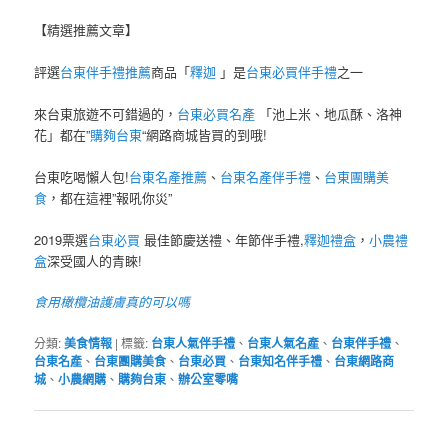
【精選推薦文章】
評選
台東伴手禮推薦
商品「
釋迦
」是
台東必買伴手禮
之一
來台東旅遊不可錯過的，
台東必買名產
「池上米、地瓜酥、洛神
花」都在”
購夠台東
“網路商城皆買的到哦!
台東吃喝懶人包!
台東名產推薦
、
台東名產伴手禮
、
台東團購美
食
，都在這裡”報吼你災”
2019票選
台東必買
最佳節慶送禮、年節伴手禮,
釋迦禮盒
，
小農禮
盒
深受國人的青睞!
食用橄欖油護膚真的可以嗎
分類:
美食情報
|
標籤:
台東人氣伴手禮
、
台東人氣名產
、
台東伴手禮
、
台東名產
、
台東團購美食
、
台東必買
、
台東知名伴手禮
、
台東網路商
城
、
小農網購
、
購夠台東
、
辦公室零嘴