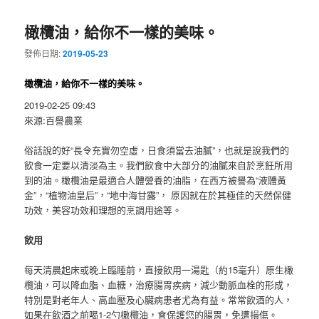
導
橄欖油，給你不一樣的美味。
覽
發佈日期:
2019-05-23
橄欖油，給你不一樣的美味。
2019-02-25 09:43
來源:百譽農業
俗話說的好“長令充實勿空虛，日食須當去油膩”，也就是說我們的
飲食一定要以清淡為主。我們飲食中大部分的油膩來自於烹飪所用
到的油。橄欖油是最適合人體營養的油脂，在西方被譽為“液體黃
金”，“植物油皇后”，“地中海甘露”， 原因就在於其極佳的天然保健
功效，美容功效和理想的烹調用途等。
飲用
每天清晨起床或晚上臨睡前，直接飲用一湯匙（約15毫升）原生橄
欖油，可以降血脂、血糖，治療腸胃疾病，減少動脈血栓的形成，
特別是對老年人、高血壓及心臟病患者尤為有益。常常飲酒的人，
如果在飲酒之前喝1-2勺橄欖油，會保護您的腸胃，免遭損傷。