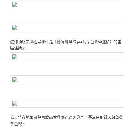
爐烤頂級美國極黑和牛是【蠔鮮蠔蚌味季●情牽芭樂傳遞情】的重
點佳餚之一
為支持在地果農與喜愛雨林餐廳的顧客分享，慿當日用餐人數免費
拿芭樂。