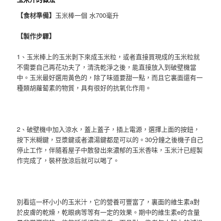
【食材準備】
玉米棒一個 水700毫升
【製作步驟】
1、玉米棒上的玉米剝下來成玉米粒，或者直接買現成的玉米粒就
不需要自己再花功夫了，清洗乾淨之後，能直接放入到破壁機當
中。玉米最好選用黃色的，除了味道要甜一點，而且它裏面還有一
種類胡蘿蔔素的物質，具有很好的抗氧化作用。
2、破壁機中加入涼水，蓋上蓋子，插上電源，選擇上面的按鈕，
按下米糊鍵，豆漿鍵或者濃湯鍵都是可以的。30分鐘之後機子自己
停止工作，伴隨着屋子中散發出來濃郁的玉米香味，玉米汁已經製
作完成了，裝杯放涼后就可以喝了。
別看這一杯小小的玉米汁，它的營養可豐富了，裏面的維生素a對
於皮膚的乾燥，乾眼病等等有一定的效果。期中的維生素e的含量