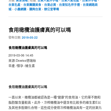
分類:
美食情報
|
標籤:
台東人氣伴手禮
、
台東人氣名產
、
台東伴手禮
、
台東名產
、
台東團購美食
、
台東必買
、
台東知名伴手禮
、
台東網路商
城
、
小農網購
、
購夠台東
、
辦公室零嘴
食用橄欖油護膚真的可以嗎
發佈日期:
2019-05-22
食用橄欖油護膚真的可以嗎
2019-03-06 14:45
來源:Dswiss德瑞絲
早產
/
懷孕
/
維生素
食用橄欖油護膚真的可以嗎
一直以來，橄欖油都被認為是一種“健康”的食用油，它的單不飽和
脂肪酸含量較高。此外，冷榨橄欖油中還含有比較多的維生素E以
及其他多酚類化合物，這些成分使得冷榨橄欖油具有一定的抗氧化