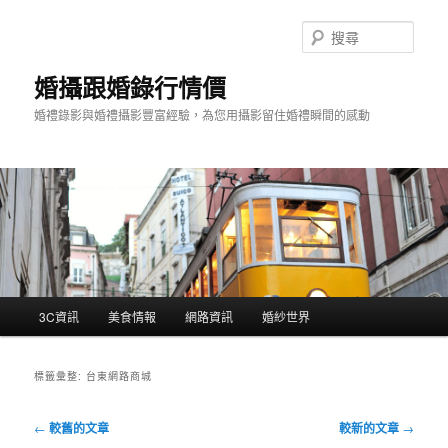
跳
跳
至
至
搜
主
輔
尋
要
助
婚攝跟婚錄行情價
內
內
婚禮錄影與婚禮攝影豐富經驗，為您用攝影留住婚禮瞬間的感動
容
容
主
3C資訊
美食情報
網路資訊
婚紗世界
要
選
單
標籤彙整:
台東網路商城
文
←
較舊的文章
較新的文章
→
章