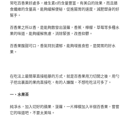
常吃百香果好處多，維生素c的含量豐富，有美白的效果，而且膳
食纖維的含量高，能夠緩解便秘，促進腸胃的速度，減肥塑身的好
幫手。
百香果之所以香，是能夠散發出菠蘿，香蕉，檸檬，草莓等多種水
果的味道，能夠緩解焦慮，消除緊張，改善抑鬱。
百香果酸甜可口，香氣特別濃郁，能夠增進食慾，是開胃的好水
果。
在吃法上最簡單直接粗暴的方式，就是百香果用刀切開之後，用勺
子挖出裏面的果肉直接吃，有的人嫌酸，不想吃吃法可多了。
一、水果茶
純凈水，加入切好的蘋果，菠蘿，一片檸檬加入半個百香果，嘗嘗
它的味道吧，不要太美味。