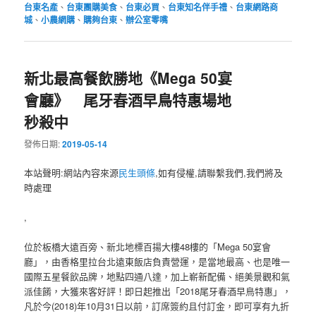
台東名產
、
台東團購美食
、
台東必買
、
台東知名伴手禮
、
台東網路商
城
、
小農網購
、
購夠台東
、
辦公室零嘴
新北最高餐飲勝地《Mega 50宴
會廳》 尾牙春酒早鳥特惠場地
秒殺中
發佈日期:
2019-05-14
本站聲明:網站內容來源
民生頭條
,如有侵權,請聯繫我們,我們將及
時處理
,
位於板橋大遠百旁、新北地標百揚大樓48樓的「Mega 50宴會
廳」，由香格里拉台北遠東飯店負責營運，是當地最高、也是唯一
國際五星餐飲品牌，地點四通八達，加上嶄新配備、絕美景觀和氣
派佳餚，大獲來客好評！即日起推出「2018尾牙春酒早鳥特惠」，
凡於今(2018)年10月31日以前，訂席簽約且付訂金，即可享有九折