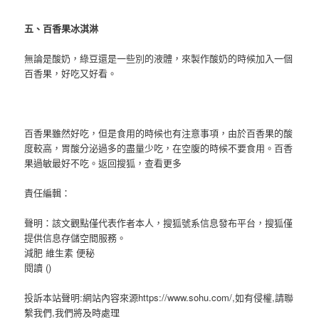
五、百香果冰淇淋
無論是酸奶，綠豆還是一些別的液體，來製作酸奶的時候加入一個
百香果，好吃又好看。
百香果雖然好吃，但是食用的時候也有注意事項，由於百香果的酸
度較高，胃酸分泌過多的盡量少吃，在空腹的時候不要食用。百香
果過敏最好不吃。
返回搜狐，查看更多
責任編輯：
聲明：該文觀點僅代表作者本人，搜狐號系信息發布平台，搜狐僅
提供信息存儲空間服務。
減肥 維生素 便秘
閱讀 ()
投訴本站聲明:網站內容來源https://www.sohu.com/,如有侵權,請聯
繫我們,我們將及時處理