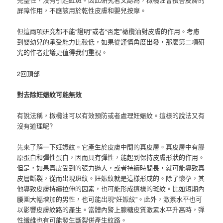
屏障作用，不應該用於乾性皮膚和嬰兒按摩。
但這兩項研究都不能“證明”或者“否定”橄欖油對皮膚的作用。考慮
到嬰幼兒的承受能力比較低，如果從謹慎角度出發，那麼第二項研
究的作者建議更值得我們重視。
2回頂部
對去除妊娠紋可能無效
有說法稱，橄欖油可以有效預防或者處理妊娠紋。這樣的說法又有
沒有道理呢?
先來了解一下妊娠紋。它產生於皮膚中間的真皮層。真皮層中有膠
原蛋白和彈性蛋白，因而具有彈性，能起到保持皮膚形狀的作用。
但是，如果真皮受到的張力過大，或者持續時間長，就可能導致真
皮層斷裂，從而出現斑紋。妊娠紋就是這樣形成的。除了懷孕，其
他導致皮膚持續拉伸的因素，也可能形成這樣的斑紋。比如短期內
腰圍大幅增加的男性，也可能出現“妊娠紋”。此外，激素水平也可
以影響皮膚紋路的產生。當體內腎上腺糖皮質激素水平升高時，彈
性纖維也有可能發生斷裂併產生紋路。