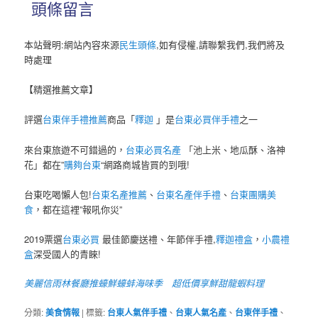
頭條留言
本站聲明:網站內容來源
民生頭條
,如有侵權,請聯繫我們,我們將及
時處理
【精選推薦文章】
評選
台東伴手禮推薦
商品「
釋迦
」是
台東必買伴手禮
之一
來台東旅遊不可錯過的，
台東必買名產
「池上米、地瓜酥、洛神
花」都在”
購夠台東
“網路商城皆買的到哦!
台東吃喝懶人包!
台東名產推薦
、
台東名產伴手禮
、
台東團購美
食
，都在這裡”報吼你災”
2019票選
台東必買
最佳節慶送禮、年節伴手禮,
釋迦禮盒
，
小農禮
盒
深受國人的青睞!
美麗信雨林餐廳推蠔鮮蠔蚌海味季 超低價享鮮甜龍蝦料理
分類:
美食情報
|
標籤:
台東人氣伴手禮
、
台東人氣名產
、
台東伴手禮
、