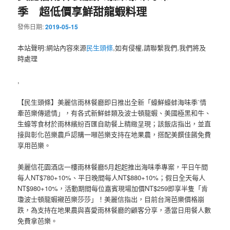
季 超低價享鮮甜龍蝦料理
發佈日期:
2019-05-15
本站聲明:網站內容來源
民生頭條
,如有侵權,請聯繫我們,我們將及
時處理
,
【民生頭條】美麗信雨林餐廳即日推出全新「蠔鮮蠔蚌海味季˙情
牽芭樂傳遞情」，有各式新鮮蚌類及波士頓龍蝦、美國極黑和牛、
生蠔等食材於雨林繽紛百匯自助餐上精緻呈現；該飯店指出，並直
接與彰化芭樂農戶認購一噸芭樂支持在地果農，搭配美饌佳餚免費
享用芭樂。
美麗信花園酒店一樓雨林餐廳5月起起推出海味季專案，平日午間
每人NT$780+10%、平日晚間每人NT$880+10%；假日全天每人
NT$980+10%，活動期間每位嘉賓現場加價NT$259即享半隻「肯
瓊波士頓龍蝦襯芭樂莎莎」！美麗信指出，目前台灣芭樂價格崩
跌，為支持在地果農與喜愛雨林餐廳的顧客分享，慿當日用餐人數
免費拿芭樂。