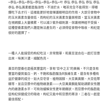
=恭弘=恭弘=恭弘=恭弘=恭弘=恭弘=叶 恭弘 恭弘 恭弘 恭弘 恭弘
恭弘 恭弘黃素都是脂溶性，不溶於水，喝茶完全不能得到，得嚼
爛吃下去才行，這樣能更好地發揮護眼明目的作用。大部分食物中
的玉米黃素含量很低，而枸杞的玉米黃素含量居榜首，當玉米黃素
在視網膜上大量積累，可以減少紫外線刺激，保護視神經不受損，
這種營養素我們人體是無法產生的，必須得從食物中吸收，枸杞是
很好的選擇了。
一種人人能接受的枸杞吃法，非常簡單，和黃豆混合在一起打豆漿
出來，味美汁濃，細膩色亮。
黃豆的營養也是極其豐富的，享有“豆中之王”的美稱，不只是含有
豐富的優質蛋白、鈣、不飽和脂肪酸及B族維生素，還含有多種有
益於健康的成分，如大豆皂苷、植物固醇、大豆異黃酮、大豆低聚
糖等，並且豆漿中的植物雌激素——大豆異黃酮能幫助調節女性體
內的雌激素水平，可有效緩解女性更年期癥狀。而豆漿中的脂肪能
促枸杞保健成分的吸收，枸杞又能中和豆漿的寒涼，二者在一起是
最佳搭配。