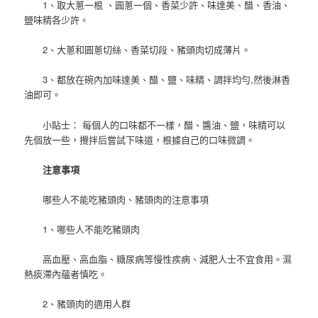
1、取大蔥一根 、圓蔥一個、香菜少許、味達美、醋、香油、
鹽味精各少許。
2、大蔥和圓蔥切絲、香菜切段、豬頭肉切成薄片。
3、都放在碗內加味達美、醋、鹽、味精、調拌均勻,然後淋香
油即可。
小貼士： 每個人的口味都不一樣，醋、醬油、鹽，味精可以
先個放一些，攪拌后嘗試下味道，根據自己的口味微調。
注意事項
哪些人不能吃豬頭肉、豬頭肉的注意事項
1、哪些人不能吃豬頭肉
高血壓、高血脂、糖尿病等慢性疾病、減肥人士不宜食用。濕
熱痰滯內蘊者慎吃。
2、豬頭肉的適用人群