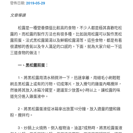
發佈日期:
2019-05-29
文章導讀
松露是一種營養價值比較高的食物，不少人都是極其喜歡吃松
露的。而松露的製作方法也有很多種，比如說用松露可以製作黑松
露煎蛋、法式黑松露菌湯以及鮮蝦松露湯等。這些食物，都是有着
很濃郁的香氣以及令人滿足的口感的。下面，就為大家介紹一下這
三道食物的做法！
一、黑松露煎蛋：
1、將黑松露用清水稍微沖一下，迅速拿離，用細毛小刷輕輕
刷去黑松露上或有的污物。切成薄片，放入攪勻的雞蛋內略攪拌，
然後將其放入冰箱冷藏室。建議至少放置4小時以上，讓松露的味
道充分進入雞蛋液中。
2、將黑松露蛋液從冰箱拿出放置10分鐘，放入適量的鹽和雞
粉，攪拌均。
3、炒鍋上火燒熱，倒入植物油，油溫7成熱時，將黑松露蛋液