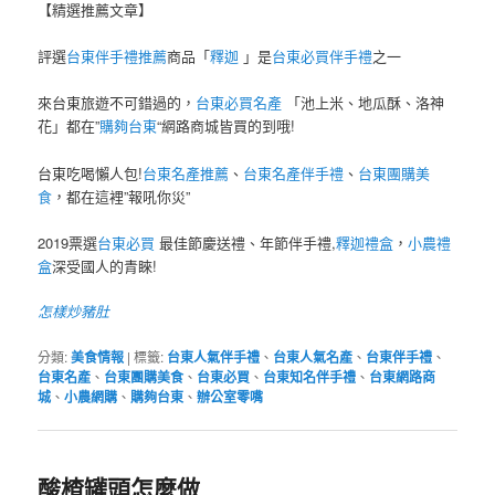
【精選推薦文章】
評選
台東伴手禮推薦
商品「
釋迦
」是
台東必買伴手禮
之一
來台東旅遊不可錯過的，
台東必買名產
「池上米、地瓜酥、洛神
花」都在”
購夠台東
“網路商城皆買的到哦!
台東吃喝懶人包!
台東名產推薦
、
台東名產伴手禮
、
台東團購美
食
，都在這裡”報吼你災”
2019票選
台東必買
最佳節慶送禮、年節伴手禮,
釋迦禮盒
，
小農禮
盒
深受國人的青睞!
怎樣炒豬肚
分類:
美食情報
|
標籤:
台東人氣伴手禮
、
台東人氣名產
、
台東伴手禮
、
台東名產
、
台東團購美食
、
台東必買
、
台東知名伴手禮
、
台東網路商
城
、
小農網購
、
購夠台東
、
辦公室零嘴
酸楂罐頭怎麼做