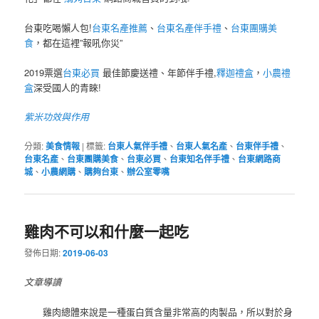
台東吃喝懶人包!
台東名產推薦
、
台東名產伴手禮
、
台東團購美
食
，都在這裡”報吼你災”
2019票選
台東必買
最佳節慶送禮、年節伴手禮,
釋迦禮盒
，
小農禮
盒
深受國人的青睞!
紫米功效與作用
分類:
美食情報
|
標籤:
台東人氣伴手禮
、
台東人氣名產
、
台東伴手禮
、
台東名產
、
台東團購美食
、
台東必買
、
台東知名伴手禮
、
台東網路商
城
、
小農網購
、
購夠台東
、
辦公室零嘴
雞肉不可以和什麼一起吃
發佈日期:
2019-06-03
文章導讀
雞肉總體來說是一種蛋白質含量非常高的肉製品，所以對於身