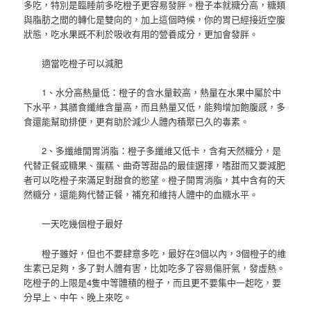
多吃，特別是臨睡前多吃橙子更容易發胖。橙子本就糖分高，糖類
與脂肪之間的轉化是雙向的，加上這個時候，你的胃已經接近空腹
狀態，吃水果既不利於吸收有用的營養成分，更加會發胖。
適當吃橙子可以減肥
1、水分高熱量低：橙子的含水量較高，熱量在水果中屬於中
下水平，其膳食纖維含量高，而且熱量又低，能夠增加飽腹感，多
食還能幫助排便，更有助於減少人體內積聚已久的毒素。
2、多纖維開胃消脂：橙子多纖維又低卡，含有天然糖分，是
代替正餐或糖果、蛋糕、曲奇等甜品的最佳選擇，嗜甜而又要減肥
者可以吃橙子來滿足對甜食的慾望。橙子開胃消脂，其中含有的天
然糖分，還能夠代替正餐，補充和維持人體中的血糖水平。
一天吃幾個橙子最好
橙子雖好，但也不要肆意多吃，最好在3個以內，3個橙子的維
生素已足夠，多了對人體有害，比如吃多了容易傷肝氣，發虛熱。
吃橙子的上限是4隻中等體積的橙子，而且更不要集中一起吃，要
分早上、中午、晚上來吃。