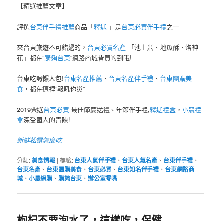
【精選推薦文章】
評選
台東伴手禮推薦
商品「
釋迦
」是
台東必買伴手禮
之一
來台東旅遊不可錯過的，
台東必買名產
「池上米、地瓜酥、洛神
花」都在”
購夠台東
“網路商城皆買的到哦!
台東吃喝懶人包!
台東名產推薦
、
台東名產伴手禮
、
台東團購美
食
，都在這裡”報吼你災”
2019票選
台東必買
最佳節慶送禮、年節伴手禮,
釋迦禮盒
，
小農禮
盒
深受國人的青睞!
新鮮松露怎麼吃
分類:
美食情報
|
標籤:
台東人氣伴手禮
、
台東人氣名產
、
台東伴手禮
、
台東名產
、
台東團購美食
、
台東必買
、
台東知名伴手禮
、
台東網路商
城
、
小農網購
、
購夠台東
、
辦公室零嘴
枸杞不要泡水了，這樣吃，保健