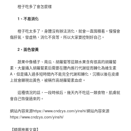
橙子吃多了會怎麼樣
1、不易消化
橙子吃太多了，身體沒有辦法消化，就會一直囤積着。慢慢會
傷肝氣，發虛熱，消化不良等，所以大家要控制好自己。
2、面色發黃
蔬果中像橘子、南瓜、胡蘿蔔等這類水果含有很高的胡蘿蔔
素，大量攝入胡蘿蔔素后需要在體內進行代謝從而轉化為維生素
A，但是攝入過多短時間內不能完全代謝和轉化，沉積以後在皮膚
上就會顯現出黃色，被稱作高胡蘿蔔素血症。
這種情況的話，一段時候后，幾天內不吃這一類食物，肌膚就
會自己恢復過來的。
網站內容來源https://www.cndzys.com/yinshi/網站內容來源
https://www.cndzys.com/yinshi/
【精選推薦文章】