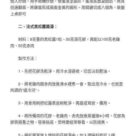
倒入炒鍋，用手微轉炒鍋，使蛋液呈圓形。蛋液底面凝固后，將其
迅速翻面，將雞蛋煎成兩面金黃的圓形。用鍋鏟切成八個角，裝盤
上桌即可
二、法式黑松露菌湯：
材料：8克重的黑松露1粒、50克濕花膠，再配以100克老雞
肉、50克赤肉
製作方法：
1、先把花膠洗乾淨，用冷水浸過夜，切忌沾到肥油。
2、將老雞肉跟赤肉放進沸水裡煮一會，取出泡冷水，也就是
所謂的“過冷河”。
3、用食用刷把松露表皮刷乾淨，再磨成茸狀，備用。
4、將所備用的花膠、老雞肉、赤肉放進蒸爐燉4小時，花膠為
膠質極重之物，容易粘底，煲時要經常察看，以防燒焦。
5、將松露茸放入燉好的花膠湯中，加入調味料即可上碟