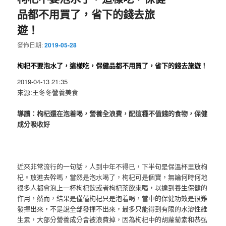
品都不用買了，省下的錢去旅
遊！
發佈日期:
2019-05-28
枸杞不要泡水了，這樣吃，保健品都不用買了，省下的錢去旅遊！
2019-04-13 21:35
來源:王冬冬營養美食
導讀：枸杞還在泡着喝，營養全浪費，配這種不值錢的食物，保健
成分吸收好
近來非常流行的一句話，人到中年不得已，下半句是保溫杯里放枸
杞。放進去幹嗎，當然是泡水喝了，枸杞可是個寶，無論何時何地
很多人都會泡上一杯枸杞飲或者枸杞茶飲來喝，以達到養生保健的
作用，然而，結果是僅僅枸杞只是泡着喝，當中的保健功效是很難
發揮出來，不是說全部發揮不出來，最多只能得到有限的水溶性維
生素，大部分營養成分會被浪費掉，因為枸杞中的胡蘿蔔素和恭弘