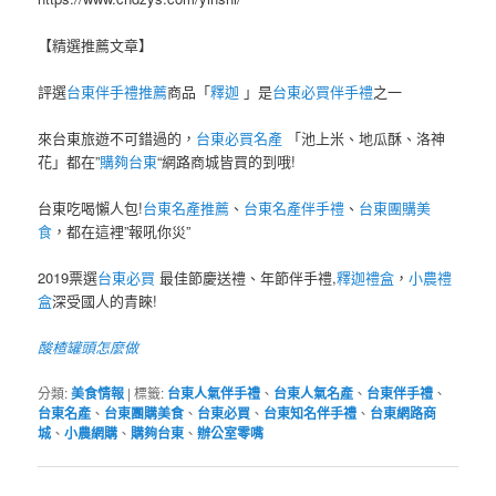
【精選推薦文章】
評選
台東伴手禮推薦
商品「
釋迦
」是
台東必買伴手禮
之一
來台東旅遊不可錯過的，
台東必買名產
「池上米、地瓜酥、洛神
花」都在”
購夠台東
“網路商城皆買的到哦!
台東吃喝懶人包!
台東名產推薦
、
台東名產伴手禮
、
台東團購美
食
，都在這裡”報吼你災”
2019票選
台東必買
最佳節慶送禮、年節伴手禮,
釋迦禮盒
，
小農禮
盒
深受國人的青睞!
酸楂罐頭怎麼做
分類:
美食情報
|
標籤:
台東人氣伴手禮
、
台東人氣名產
、
台東伴手禮
、
台東名產
、
台東團購美食
、
台東必買
、
台東知名伴手禮
、
台東網路商
城
、
小農網購
、
購夠台東
、
辦公室零嘴