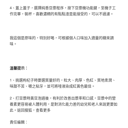
4、蓋上蓋子，選擇純香豆漿程序，按下豆漿機功能鍵，至機子工
作完畢，裝杯，喜歡濃稠的有點點渣是能接受的，可以不過濾。
我這個是原味的，特別好喝，可根據個人口味加入適量的糖來調
味。
溫馨提示：
1、挑選枸杞子時要選質量好的，粒大、肉厚、色紅、質地柔潤、
味甜不苦、嚼之粘牙，並可將唾液染成紅黃色最佳。
2、打豆漿時黃豆泡過後，有利於改善出漿率和口感，豆漿中的營
養素更容易被人體利用，是對消化能力差的幼兒和老人來說更要如
此。
返回搜狐，查看更多
責任編輯：