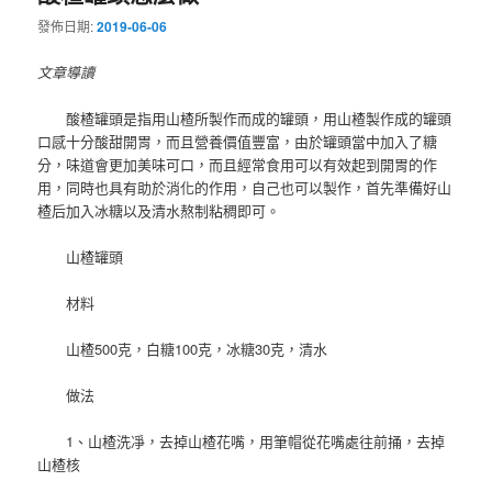
發佈日期:
2019-06-06
文章導讀
酸楂罐頭是指用山楂所製作而成的罐頭，用山楂製作成的罐頭
口感十分酸甜開胃，而且營養價值豐富，由於罐頭當中加入了糖
分，味道會更加美味可口，而且經常食用可以有效起到開胃的作
用，同時也具有助於消化的作用，自己也可以製作，首先準備好山
楂后加入冰糖以及清水熬制粘稠即可。
山楂罐頭
材料
山楂500克，白糖100克，冰糖30克，清水
做法
1、山楂洗凈，去掉山楂花嘴，用筆帽從花嘴處往前捅，去掉
山楂核