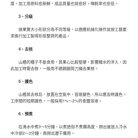
度。加工用原料愈新鮮，成品質量也就愈好。噸耗率也愈低。
3、分級
按果實大小形狀分為不同等級，以適應机械化操作並按工藝要
求進行加工製得形態整齊的產品。
4、去核
山楂的種子不能食用，其果心比較堅硬，影響糖水的滲入，因
此加工時需去核，一般用不銹鋼圓筒刀捅去果核。
5、護色
山楂其去核后，放置在空氣中，容易變色，所以應及時護色。
工序間的短期護色。一般採用1%～2%的食鹽溶液。
6、預煮
在沸水中煮3～5分鐘，以煮透但不煮爛為度，撈出後放入冷水
中冷卻2～3分鐘，再撈出瀝干備用。