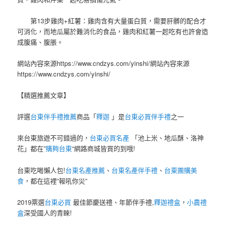
第13步雞肉+紅薯：雞肉含有大量蛋白質，需要肝髒的配合才
可消化，而地瓜屬於難消化的食品，雞肉和紅薯一起吃有也許會造
成腹痛、腹脹。
網站內容來源https://www.cndzys.com/yinshi/網站內容來源
https://www.cndzys.com/yinshi/
【精選推薦文章】
評選
台東伴手禮推薦
商品「
釋迦
」是
台東必買伴手禮
之一
來台東旅遊不可錯過的，
台東必買名產
「池上米、地瓜酥、洛神
花」都在”
購夠台東
“網路商城皆買的到哦!
台東吃喝懶人包!
台東名產推薦
、
台東名產伴手禮
、
台東團購美
食
，都在這裡”報吼你災”
2019票選
台東必買
最佳節慶送禮、年節伴手禮,
釋迦禮盒
，
小農禮
盒
深受國人的青睞!