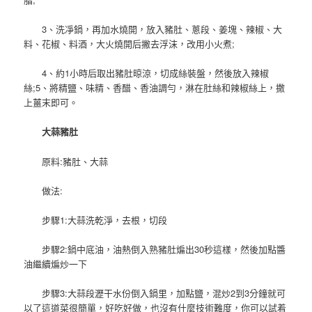
3、洗凈鍋，再加水燒開，放入豬肚、蔥段、姜塊、辣椒、大
料、花椒、料酒，大火燒開后撇去浮沫，改用小火煮;
4、約1小時后取出豬肚晾涼，切成絲裝盤，然後放入辣椒
絲;5、將精鹽、味精、香醋、香油調勻，淋在肚絲和辣椒絲上，撒
上薑末即可。
大蒜豬肚
原料:豬肚、大蒜
做法:
步驟1:大蒜洗乾淨，去根，切段
步驟2:鍋中底油，油熱倒入熟豬肚煸出30秒這樣，然後加點醬
油繼續煸炒一下
步驟3:大蒜段瀝干水份倒入鍋里，加點鹽，混炒2到3分鐘就可
以了這道菜很簡單，好吃好做，也沒有什麼技術難度，你可以試着