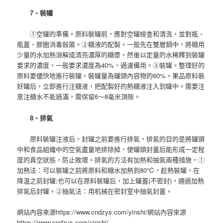
7、裝罐
①空罐的準備。原料裝罐前，應對空罐檢查和清洗，並對瓶、
瓶蓋、膠圈消毒殺菌。②糖液的配製。一般先在雙層鍋中，將糖用
少量的水加熱溶解成清亮濃厚的糖漿，然後以定量的水稀釋到裝罐
要求的濃度，一般要求濃度為40%，過濾備用。③裝罐。整理好的
原料要儘快地進行裝罐，裝罐量為罐頭內容物的60%。果品原料裝
好罐后，立即進行注糖液，把配製好的熱糖液注入到罐中。需要注
意注糖水不能過滿，需保留6～8毫米頂隙。
8、排氣
原料裝罐注液后，封罐之前要進行排氣，排氣的目的是將罐頭
中和食品組織中的空氣盡量地排除掉，使罐頭封蓋后能形成一定程
度的真空狀態，防止敗壞。排氣的方法有加熱和抽氣兩種措施，①
加熱法：可以裝罐之前將原料和糖水加熱到80℃，趁熱裝罐，在
降溫之前封罐;也可以在原料裝罐后，加上罐蓋(不密封)，通過加熱
排氣后封罐。②抽氣法：用机械在密封室中抽氣封蓋。
網站內容來源https://www.cndzys.com/yinshi/網站內容來源
https://www.cndzys.com/yinshi/