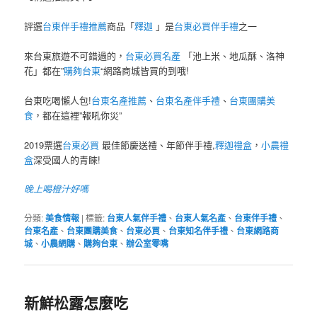
評選
台東伴手禮推薦
商品「
釋迦
」是
台東必買伴手禮
之一
來台東旅遊不可錯過的，
台東必買名產
「池上米、地瓜酥、洛神
花」都在”
購夠台東
“網路商城皆買的到哦!
台東吃喝懶人包!
台東名產推薦
、
台東名產伴手禮
、
台東團購美
食
，都在這裡”報吼你災”
2019票選
台東必買
最佳節慶送禮、年節伴手禮,
釋迦禮盒
，
小農禮
盒
深受國人的青睞!
晚上喝橙汁好嗎
分類:
美食情報
|
標籤:
台東人氣伴手禮
、
台東人氣名產
、
台東伴手禮
、
台東名產
、
台東團購美食
、
台東必買
、
台東知名伴手禮
、
台東網路商
城
、
小農網購
、
購夠台東
、
辦公室零嘴
新鮮松露怎麼吃