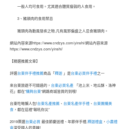
一般人均可食用。尤其適合體質瘦弱的人食用。
3、豬頭肉的食用禁忌
豬頭肉為動風發疾之物,凡有風邪偏盛之人忌食豬頭肉。
網站內容來源https://www.cndzys.com/yinshi/網站內容來源
https://www.cndzys.com/yinshi/
【精選推薦文章】
評選
台東伴手禮推薦
商品「
釋迦
」是
台東必買伴手禮
之一
來台東旅遊不可錯過的，
台東必買名產
「池上米、地瓜酥、洛神
花」都在”
購夠台東
“網路商城皆買的到哦!
台東吃喝懶人包!
台東名產推薦
、
台東名產伴手禮
、
台東團購美
食
，都在這裡”報吼你災”
2019票選
台東必買
最佳節慶送禮、年節伴手禮,
釋迦禮盒
，
小農禮
盒
深受國人的青睞!