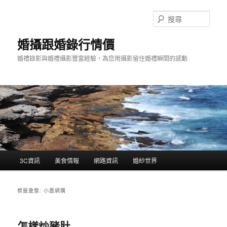
跳
跳
至
至
搜
主
輔
尋
要
助
婚攝跟婚錄行情價
內
內
婚禮錄影與婚禮攝影豐富經驗，為您用攝影留住婚禮瞬間的感動
容
容
主
3C資訊
美食情報
網路資訊
婚紗世界
要
選
單
標籤彙整:
小農網購
怎樣炒豬肚