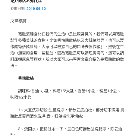
發佈日期:
2019-06-10
文章導讀
豬肚這種食材在我們的生活中是比較常見的，我們可以用豬肚
製作多種美味的食物，比如香辣豬肚絲以及大蒜豬肚等，也可以製
作酸筍炒豬肚絲，大家可以根據自己的口味去製作豬肚，然後在生
活中適當的食用一些豬肚，因為豬肚是可以調理脾胃的，還可以調
料尿頻尿急等癥狀，所以大家可以來學習文章介紹的幾種豬肚的做
法。
香辣肚絲
調味料:香油1小匙、料酒1/2大匙、香醋1小匙、精鹽1小匙、
味精1/2小匙
1、大蔥洗凈切段;生薑洗凈，部分去皮拍松，部分切末備用;將
豬肚反覆用清水洗凈;青、紅辣椒洗凈切絲;
2、燒開水，把豬肚氽一下，呈白色時撈出刮洗乾淨，除去油
脂;