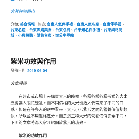
大蔥拌豬頭肉
分類:
美食情報
|
標籤:
台東人氣伴手禮
、
台東人氣名產
、
台東伴手禮
、
台東名產
、
台東團購美食
、
台東必買
、
台東知名伴手禮
、
台東網路商
城
、
小農網購
、
購夠台東
、
辦公室零嘴
紫米功效與作用
發佈日期:
2019-06-04
文章導讀
在超市或市場上去購買大米的時候，各種各樣各種形式的大米
總會讓人眼花繚亂。而不同價格的大米也給人們帶來了不同的口
感，但是在許多人的眼中看來，大米小米紫米之間的營養價值都類
似，所以並不用嚴格區分。而是這三種大米的營養價值完全不同，
下面的文章將為大家介紹關於紫米的功效。
紫米的功效作用