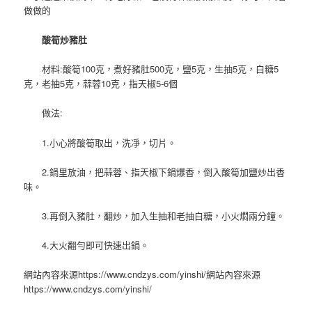
做做的
酸筍炒豬肚
材料:酸筍100克，煮好豬肚500克，鹽5克，生抽5克，白糖5
克，老抽5克，蒜蓉10克，指天椒5-6個
做法:
1.小心將酸筍取出，洗凈，切片。
2.鍋里放油，把蒜蓉、指天椒下鍋爆香，倒入酸筍加鹽炒出香
味。
3.再倒入豬肚，翻炒，加入生抽和老抽白糖，小火燜兩分鐘。
4.大火翻勻即可快速出鍋。
網站內容來源https://www.cndzys.com/yinshi/網站內容來源
https://www.cndzys.com/yinshi/