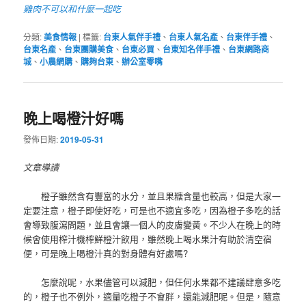
雞肉不可以和什麼一起吃
分類:
美食情報
|
標籤:
台東人氣伴手禮
、
台東人氣名產
、
台東伴手禮
、
台東名產
、
台東團購美食
、
台東必買
、
台東知名伴手禮
、
台東網路商
城
、
小農網購
、
購夠台東
、
辦公室零嘴
晚上喝橙汁好嗎
發佈日期:
2019-05-31
文章導讀
橙子雖然含有豐富的水分，並且果糖含量也較高，但是大家一
定要注意，橙子即使好吃，可是也不適宜多吃，因為橙子多吃的話
會導致腹瀉問題，並且會讓一個人的皮膚變黃。不少人在晚上的時
候會使用榨汁機榨鮮橙汁飲用，雖然晚上喝水果汁有助於清空宿
便，可是晚上喝橙汁真的對身體有好處嗎?
怎麼說呢，水果儘管可以減肥，但任何水果都不建議肆意多吃
的，橙子也不例外，適量吃橙子不會胖，還能減肥呢。但是，隨意