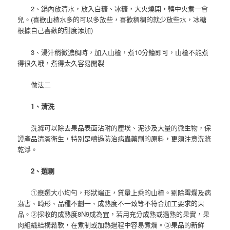
2、鍋內放清水，放入白糖、冰糖，大火燒開，轉中火煮一會
兒。(喜歡山楂水多的可以多放些，喜歡稠稠的就少放些水，冰糖
根據自己喜歡的甜度添加)
3、湯汁稍微濃稠時，加入山楂，煮10分鐘即可，山楂不能煮
得很久哦，煮得太久容易開裂
做法二
1、清洗
洗滌可以除去果品表面沾附的塵埃、泥沙及大量的微生物，保
證產品清潔衛生，特別是噴過防治病蟲藥劑的原料，更須注意洗滌
乾淨。
2、選剔
①應選大小均勻，形狀端正，質量上乘的山楂。剔除霉爛及病
蟲害、畸形、品種不劃一、成熟度不一致等不符合加工要求的果
品。②採收的成熟度8N9成為宜，若用充分成熟或過熟的果實，果
肉組織結構鬆軟，在煮制或加熱過程中容易煮爛。③果品的新鮮