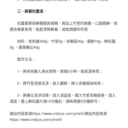
三、鮮蝦松露湯：
松露菌香與鮮蝦極其相稱，再加上竹笙的爽脆，口感極鮮，很
適合春夏食用，能起清熱解毒、滋陰潤膚的作用
材料：老柴雞300g、竹笙5g、杏鮑菇30g、蝦膠15g、鮮松露
5g 、廣東勝瓜40g
製作方法：
1、將老柴雞入沸水焯熟，再燉3小時，取高湯待用；
2、將竹笙泡發洗凈，放入蝦膠，捲入杏鮑菇絲待用；
3、將勝瓜洗凈切條，放入湯盅底，擺入竹笙杏鮑菇卷，澆入
湯底，擺上鮮松露片燉15分鐘后，調味再燉5分鐘即可。
網站內容來源https://www.cndzys.com/yinshi/網站內容來源
https://www.cndzys.com/yinshi/