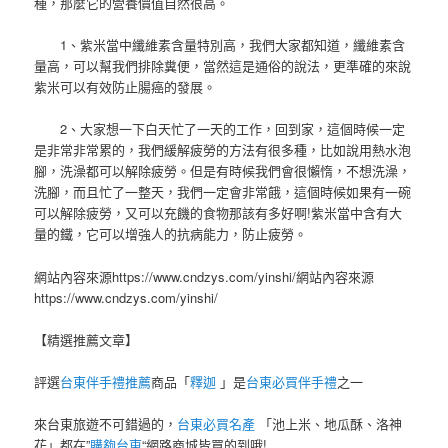
種，那麼它的營養價值自然很高。
1、紫米當中纖維素含量特別高，我們大家都知道，纖維素含
量高，可以幫我們排除糞便，當然這是通俗的說法，更準確的來說
紫米可以有效防止腸癌的發展。
2、大家想一下白天忙了一天的工作，回到家，這個時候一定
是非常非常累的，我們緩解疲勞的方法有很多種，比如說用熱水泡
腳，洗澡都可以解除疲勞。但是有時候我們會很懶惰，不想洗澡，
洗腳，而且忙了一整天，我們一定會非常餓，這個時候如果有一碗
可以解除疲勞，又可以充饑的食物那該有多好啊!紫米當中含有大
量的鐵，它可以增強人的抗病能力，防止疲勞。
網站內容來源https://www.cndzys.com/yinshi/網站內容來源
https://www.cndzys.com/yinshi/
【精選推薦文章】
評選
台東伴手禮推薦
商品「
釋迦
」是
台東必買伴手禮
之一
來台東旅遊不可錯過的，
台東必買名產
「池上米、地瓜酥、洛神
花」都在”
購夠台東
“網路商城皆買的到哦!